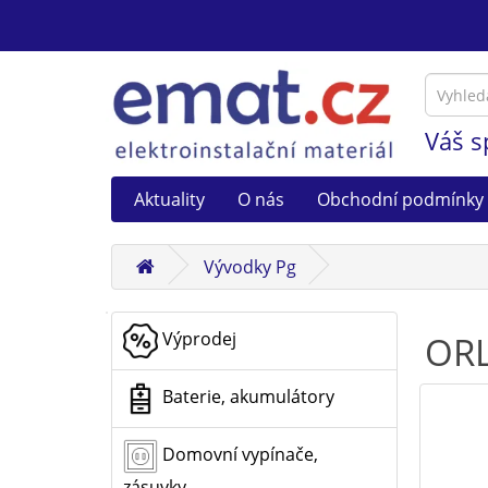
Váš s
Aktuality
O nás
Obchodní podmínky
Vývodky Pg
Výprodej
ORL
Baterie, akumulátory
Domovní vypínače,
zásuvky