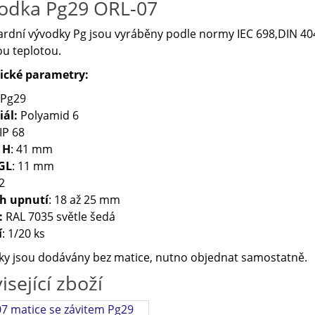
odka Pg29 ORL-07
rdní vývodky Pg jsou vyráběny podle normy IEC 698,DIN 404
u teplotou.
ické parametry:
 Pg29
iál:
Polyamid 6
 IP 68
 H
: 41 mm
 GL
: 11 mm
2
h upnutí
: 18 až 25 mm
:
RAL 7035 světle šedá
í
: 1/20 ks
y jsou dodávány bez matice, nutno objednat samostatně.
isející zboží
7 matice se závitem Pg29