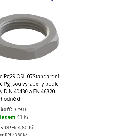
e Pg29 OSL-07Standardní
e Pg jsou vyráběny podle
 DIN 40430 a EN 46320.
vhodné d..
boží:
32916
ladem
41 ks
 s DPH:
4,60 Kč
ez DPH:
3,80 Kč