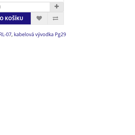
O KOŠÍKU
RL-07
,
kabelová vývodka Pg29