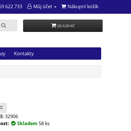
69 622 733
Můj účet
Nákupní košík
(0) 0,00 KČ
azy
Kontakty
í:
32906
ost:
Skladem
58 ks