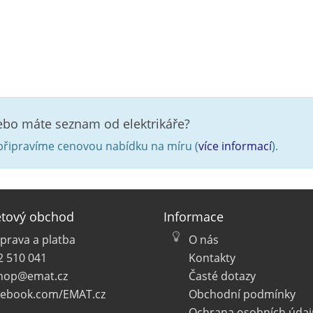
nebo máte seznam od elektrikáře?
řipravíme cenovou nabídku na míru (
více informací
).
etový obchod
Informace
prava a platba
O nás
2 510 041
Kontakty
hop@emat.cz
Časté dotazy
cebook.com/EMAT.cz
Obchodní podmínky
Ochrana osobních údaj