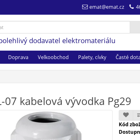
emat@emat.cz
4
polehlivý dodavatel elektromateriálu
Doprava
Velkoobchod
Palety, cívky
Časté dot
-07 kabelová vývodka Pg29
Kód zbož
Dostupn