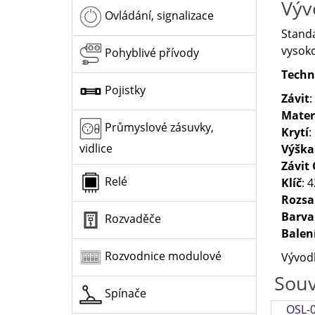
Výv
Ovládání, signalizace
Standa
vysoko
Pohyblivé přívody
Techn
Pojistky
Závit
:
Mater
Průmyslové zásuvky,
Krytí
:
vidlice
Výška
Závit
Relé
Klíč
: 4
Rozsa
Barva
Rozvaděče
Balen
Rozvodnice modulové
Vývodk
Souv
Spínače
OSL-0