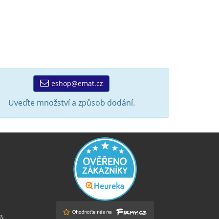
eshop@emat.cz
Uveďte množství a způsob dodání.
ů