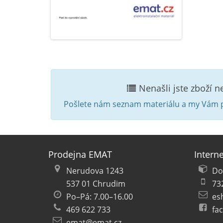
Nenašli jste zboží 
Pošlete nám seznam materiálu a my Vám p
Prodejna EMAT
Intern
Nerudova 1243
Do
537 01 Chrudim
73
Po–Pá: 7.00–16.00
es
469 622 733
fa
emat@emat.cz