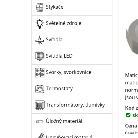
Stykače
Světelné zdroje
Svítidla
Svítidla LED
Svorky, svorkovnice
Matic
matic
Termostaty
normy
Jsou 
Transformátory, tlumivky
Kód z
sk
Úložný materiál
Cena
Cena b
Upevňovací materiál