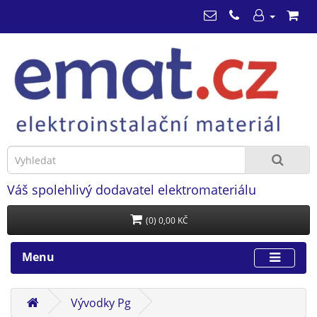
Váš spolehlivý dodavatel elektromateriálu
(0) 0,00 KČ
Menu
Vývodky Pg