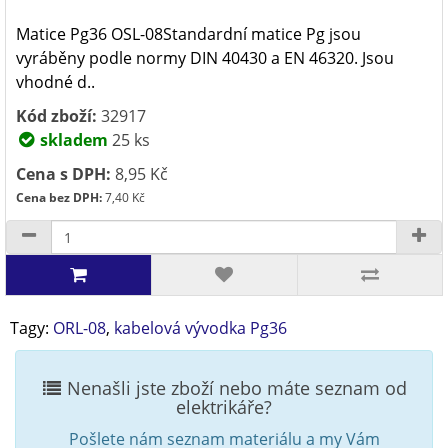
Matice Pg36 OSL-08Standardní matice Pg jsou
vyráběny podle normy DIN 40430 a EN 46320. Jsou
vhodné d..
Kód zboží:
32917
skladem
25 ks
Cena s DPH:
8,95 Kč
Cena bez DPH:
7,40 Kč
Tagy:
ORL-08
,
kabelová vývodka Pg36
Nenašli jste zboží nebo máte seznam od
elektrikáře?
Pošlete nám seznam materiálu a my Vám