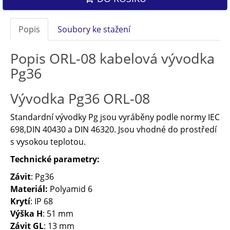
Popis
Soubory ke stažení
Popis ORL-08 kabelová vývodka
Pg36
Vývodka Pg36 ORL-08
Standardní vývodky Pg jsou vyráběny podle normy IEC
698,DIN 40430 a DIN 46320. Jsou vhodné do prostředí
s vysokou teplotou.
Technické parametry:
Závit
: Pg36
Materiál:
Polyamid 6
Krytí
: IP 68
Výška H
: 51 mm
Závit GL
: 13 mm