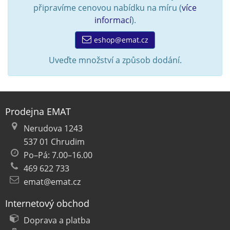
připravíme cenovou nabídku na míru (
více
informací
).
eshop@emat.cz
Uveďte množství a způsob dodání.
Prodejna EMAT
Nerudova 1243
537 01 Chrudim
Po–Pá: 7.00–16.00
469 622 733
emat@emat.cz
Internetový obchod
Doprava a platba