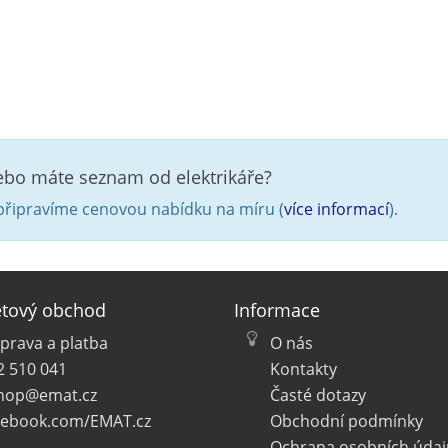
nebo máte seznam od elektrikáře?
řipravíme cenovou nabídku na míru (
více informací
).
etový obchod
Informace
prava a platba
O nás
2 510 041
Kontakty
hop@emat.cz
Časté dotazy
cebook.com/EMAT.cz
Obchodní podmínky
Ochrana osobních údaj