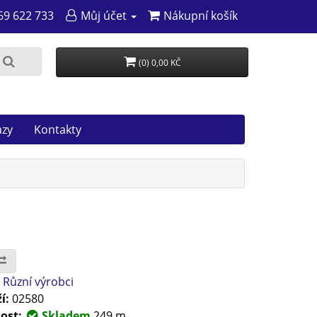
69 622 733
Můj účet
Nákupní košík
(0) 0,00 KČ
azy
Kontakty
:
Různí výrobci
í:
02580
ost:
Skladem
249 m