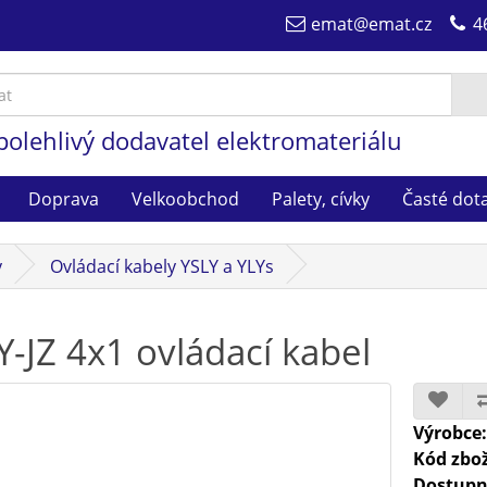
emat@emat.cz
4
polehlivý dodavatel elektromateriálu
Doprava
Velkoobchod
Palety, cívky
Časté dot
y
Ovládací kabely YSLY a YLYs
Y-JZ 4x1 ovládací kabel
Výrobce
Kód zbož
Dostupn