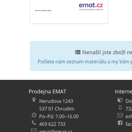
Nenašli jste zboží 
Pošlete nám seznam materiálu a my Vám p
Prodejna EMAT
Intern
Nerudova 1243
Do
537 01 Chrudim
73
Po–Pá: 7.00–16.00
es
469 622 733
fa
emat@emat.cz