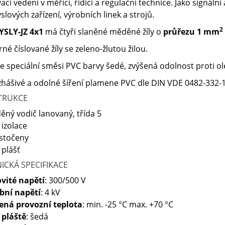
ací vedení v měřící, řídící a regulační technice. Jako signální
lových zařízení, výrobních linek a strojů.
2
YSLY-JZ 4x1
má čtyři slaněné měděné žíly o
průřezu 1 mm
erné číslované žíly se zeleno-žlutou žilou.
ze speciální směsi PVC barvy šedé, zvýšená odolnost proti o
ášivé a odolné šíření plamene PVC dle DIN VDE 0482-332-1-
TRUKCE
ěný vodič lanovaný, třída 5
 izolace
y stočeny
 plášť
ICKÁ SPECIFIKACE
vité napětí
: 300/500 V
bní napětí
: 4 kV
ená provozní teplota
: min. -25 °C max. +70 °C
 pláště
: šedá