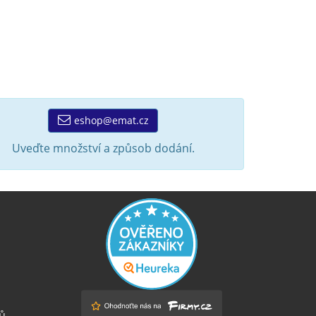
eshop@emat.cz
Uveďte množství a způsob dodání.
ů