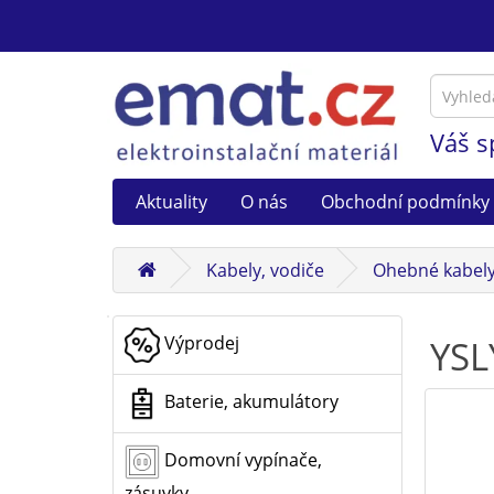
Váš s
Aktuality
O nás
Obchodní podmínky
Kabely, vodiče
Ohebné kabel
Výprodej
YSL
Baterie, akumulátory
Domovní vypínače,
zásuvky