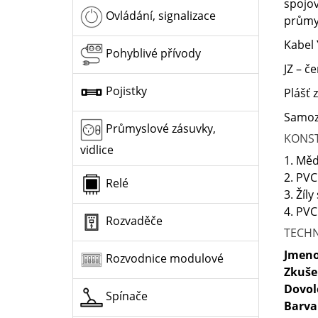
spojov
Ovládání, signalizace
průmys
Kabel
Pohyblivé přívody
JZ – č
Pojistky
Plášť 
Samozh
Průmyslové zásuvky,
KONS
vidlice
1. Měd
2. PVC
Relé
3. Žíl
4. PVC
Rozvaděče
TECHN
Jmeno
Rozvodnice modulové
Zkuše
Dovol
Spínače
Barva