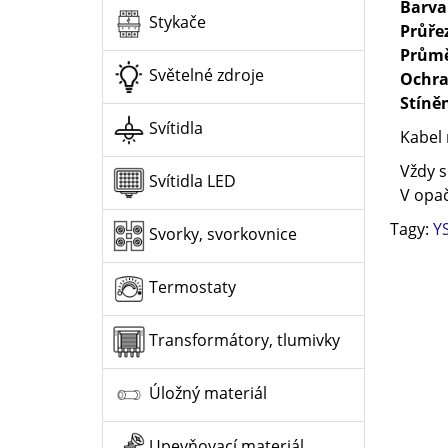
Barva
Stykače
Průře
Průmě
Světelné zdroje
Ochra
Stíně
Svítidla
Kabel 
Vždy s
Svítidla LED
V opač
Tagy:
YS
Svorky, svorkovnice
Termostaty
Transformátory, tlumivky
Úložný materiál
Upevňovací materiál