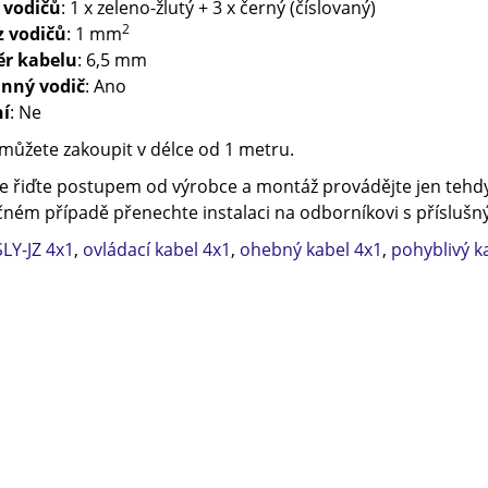
 vodičů
: 1 x zeleno-žlutý + 3 x černý (číslovaný)
2
z vodičů
: 1 mm
r kabelu
: 6,5 mm
nný vodič
: Ano
ní
: Ne
můžete zakoupit v délce od 1 metru.
e řiďte postupem od výrobce a montáž provádějte jen tehdy
ném případě přenechte instalaci na odborníkovi s příslušný
LY-JZ 4x1
,
ovládací kabel 4x1
,
ohebný kabel 4x1
,
pohyblivý k