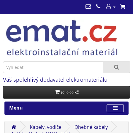
Váš spolehlivý dodavatel elektromateriálu
(0) 0,00 KČ
Menu
Kabely, vodiče
Ohebné kabely