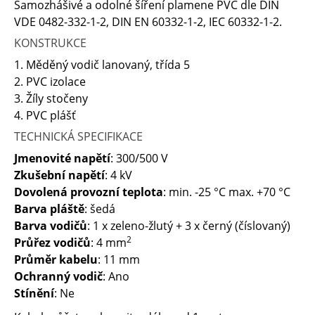
Samozhášivé a odolné šíření plamene PVC dle DIN
VDE 0482-332-1-2, DIN EN 60332-1-2, IEC 60332-1-2.
KONSTRUKCE
1. Měděný vodič lanovaný, třída 5
2. PVC izolace
3. Žíly stočeny
4. PVC plášť
TECHNICKÁ SPECIFIKACE
Jmenovité napětí
: 300/500 V
Zkušební napětí
: 4 kV
Dovolená provozní teplota
: min. -25 °C max. +70 °C
Barva pláště
: šedá
Barva vodičů
: 1 x zeleno-žlutý + 3 x černý (číslovaný)
2
Průřez vodičů
: 4 mm
Průměr kabelu
: 11 mm
Ochranný vodič
: Ano
Stínění
: Ne