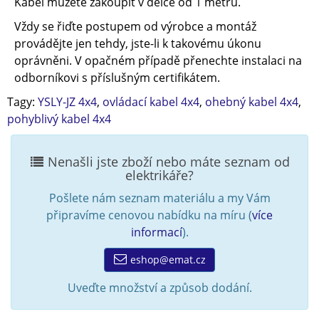
Kabel můžete zakoupit v délce od 1 metru.
Vždy se řiďte postupem od výrobce a montáž
provádějte jen tehdy, jste-li k takovému úkonu
oprávněni. V opačném případě přenechte instalaci na
odborníkovi s příslušným certifikátem.
Tagy:
YSLY-JZ 4x4
,
ovládací kabel 4x4
,
ohebný kabel 4x4
,
pohyblivý kabel 4x4
Nenašli jste zboží nebo máte seznam od
elektrikáře?
Pošlete nám seznam materiálu a my Vám
připravíme cenovou nabídku na míru (
více
informací
).
eshop@emat.cz
Uveďte množství a způsob dodání.