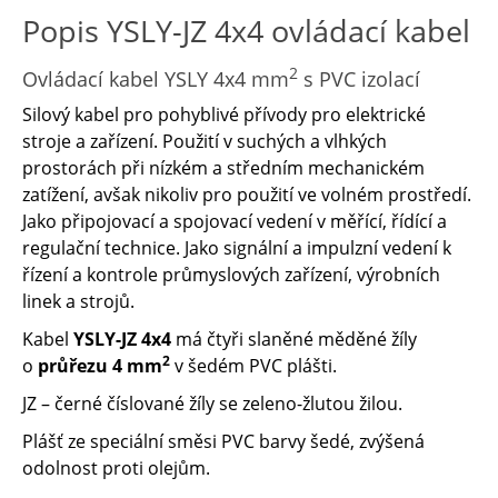
Popis YSLY-JZ 4x4 ovládací kabel
2
Ovládací kabel YSLY 4x4 mm
s PVC izolací
Silový kabel pro pohyblivé přívody pro elektrické
stroje a zařízení. Použití v suchých a vlhkých
prostorách při nízkém a středním mechanickém
zatížení, avšak nikoliv pro použití ve volném prostředí.
Jako připojovací a spojovací vedení v měřící, řídící a
regulační technice. Jako signální a impulzní vedení k
řízení a kontrole průmyslových zařízení, výrobních
linek a strojů.
Kabel
YSLY-JZ 4x4
má čtyři slaněné měděné žíly
2
o
průřezu 4 mm
v šedém PVC plášti.
JZ – černé číslované žíly se zeleno-žlutou žilou.
Plášť ze speciální směsi PVC barvy šedé, zvýšená
odolnost proti olejům.