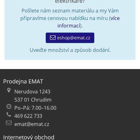
elektrikáře?
Pošlete nám seznam materiálu a my Vám
připravíme cenovou nabídku na míru (
více
informací
).
eshop@emat.cz
Uveďte množství a způsob dodání.
Prodejna EMAT
Nerudova 1243
537 01 Chrudim
Po–Pá: 7.00–16.00
469 622 733
emat@emat.cz
Internetový obchod