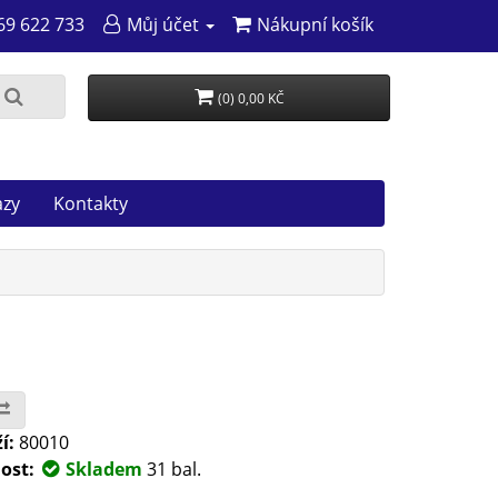
69 622 733
Můj účet
Nákupní košík
(0) 0,00 KČ
azy
Kontakty
í:
80010
ost:
Skladem
31 bal.