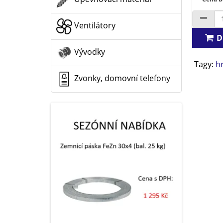
Ventilátory
D
Vývodky
Tagy:
h
Zvonky, domovní telefony