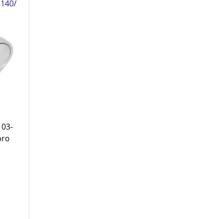
3140/
 03-
pro