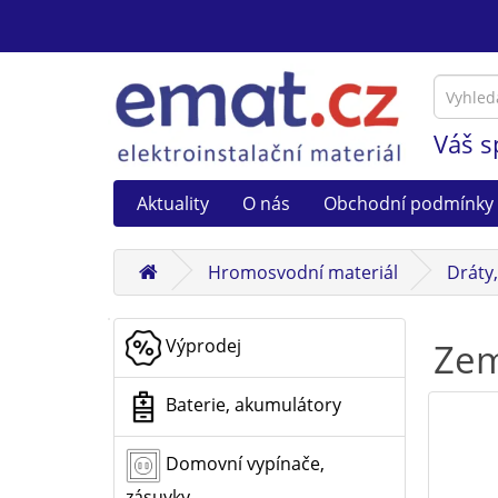
Váš s
Aktuality
O nás
Obchodní podmínky
Hromosvodní materiál
Dráty
Výprodej
Zem
Baterie, akumulátory
Domovní vypínače,
zásuvky