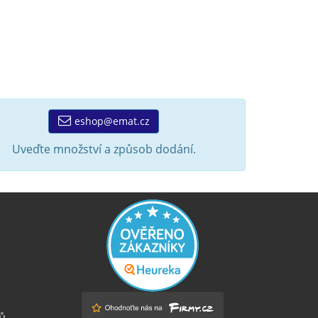
eshop@emat.cz
Uveďte množství a způsob dodání.
ů