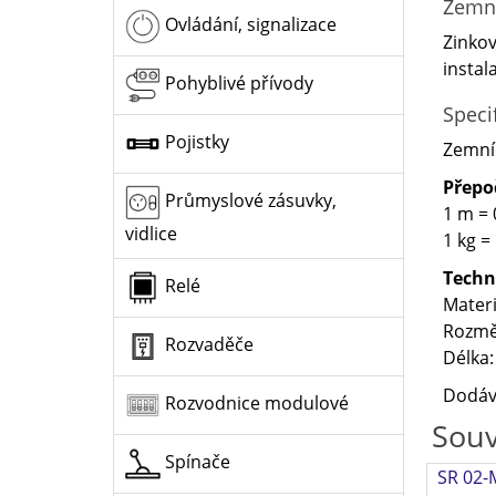
Zemní
Ovládání, signalizace
Zinkov
instal
Pohyblivé přívody
Speci
Pojistky
Zemníc
Přepo
Průmyslové zásuvky,
1 m = 
vidlice
1 kg =
Techn
Relé
Materi
Rozmě
Rozvaděče
Délka:
Dodává
Rozvodnice modulové
Souv
Spínače
SR 02-