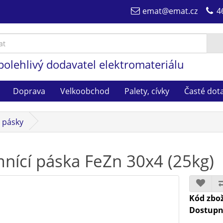
emat@emat.cz
4
polehlivý dodavatel elektromateriálu
Doprava
Velkoobchod
Palety, cívky
Časté dot
, pásky
nící páska FeZn 30x4 (25kg)
Kód zbož
Dostupn