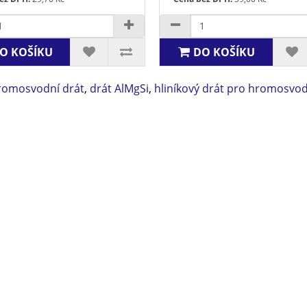
O KOŠÍKU
DO KOŠÍKU
romosvodní drát
,
drát AlMgSi
,
hliníkový drát pro hromosvo