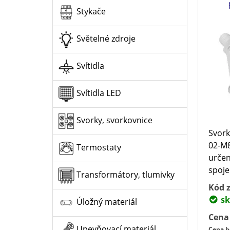
Stykače
Světelné zdroje
Svítidla
Svítidla LED
Svorky, svorkovnice
Svork
02-M8
Termostaty
určen
spoje
Transformátory, tlumivky
Kód z
sk
Úložný materiál
Cena
Upevňovací materiál
Cena b