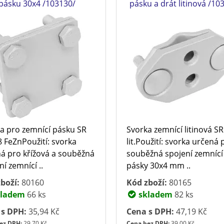
pásku 30x4 /103130/
pásku a drát litinová /10
a pro zemnící pásku SR
Svorka zemnící litinová SR
 FeZnPoužití: svorka
lit.Použití: svorka určená 
á pro křížová a souběžná
souběžná spojení zemnící
ní zemnící ..
pásky 30x4 mm ..
boží:
80160
Kód zboží:
80165
ladem
66 ks
skladem
82 ks
 s DPH:
35,94 Kč
Cena s DPH:
47,19 Kč
ez DPH:
29,70 Kč
Cena bez DPH:
39,00 Kč