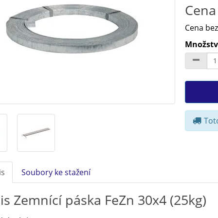
Cena 
Cena bez
Množství
Toto
is
Soubory ke stažení
is Zemnící páska FeZn 30x4 (25kg)