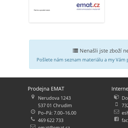
Nenašli jste zboží 
Pošlete nám seznam materiálu a my Vám p
Prodejna EMAT
Intern
Nerudova 1243
Do
537 01 Chrudim
73
Po–Pá: 7.00–16.00
es
469 622 733
fa
emat@emat.cz