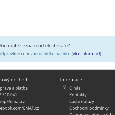
nebo máte seznam od elektrikáře?
řipravíme cenovou nabídku na míru (
více informací
).
etový obchod
Informace
prava a platba
O nás
2 510 041
Kontakty
hop@emat.cz
Časté dotazy
cebook.com/EMAT.cz
Obchodní podmínky
Ochrana osobních údaj