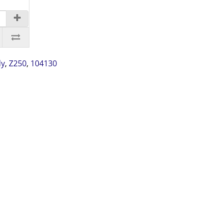
dy
,
Z250
,
104130