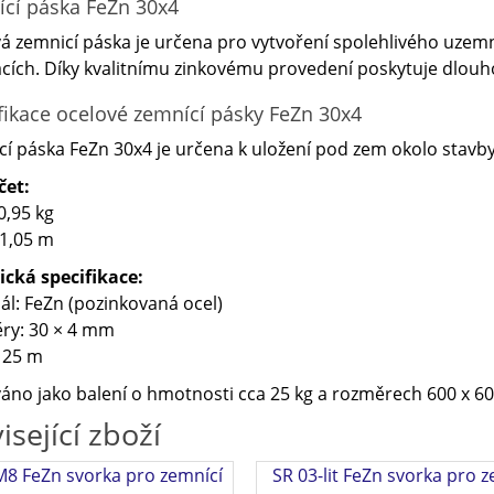
cí páska FeZn 30x4
á zemnicí páska je určena pro vytvoření spolehlivého uzem
acích. Díky kvalitnímu zinkovému provedení poskytuje dlouho
fikace ocelové zemnící pásky FeZn 30x4
í páska FeZn 30x4 je určena k ​uložení pod zem okolo stavby
čet:
0,95 kg
 1,05 m
ická specifikace:
ál: FeZn (pozinkovaná ocel)
ry: 30 × 4 mm
 25 m
no jako balení o ​hmotnosti cca 25 kg a ​rozměrech 600 x 6
isející zboží
M8 FeZn svorka pro zemnící
SR 03-lit FeZn svorka pro 