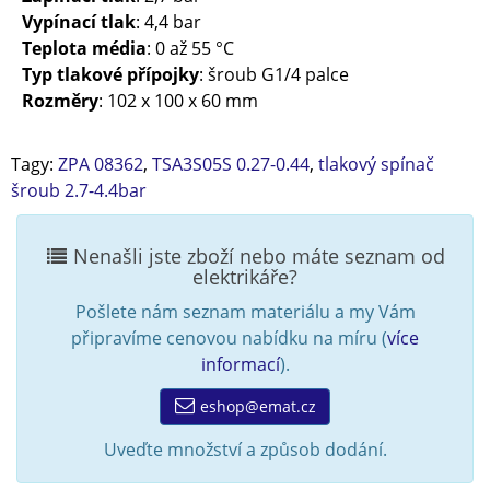
Vypínací tlak
: 4,4 bar
Teplota média
: 0 až 55 °C
Typ tlakové přípojky
: šroub G1/4 palce
Rozměry
: 102 x 100 x 60 mm
Tagy:
ZPA 08362
,
TSA3S05S 0.27-0.44
,
tlakový spínač
šroub 2.7-4.4bar
Nenašli jste zboží nebo máte seznam od
elektrikáře?
Pošlete nám seznam materiálu a my Vám
připravíme cenovou nabídku na míru (
více
informací
).
eshop@emat.cz
Uveďte množství a způsob dodání.