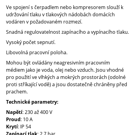
Ve spojení s čerpadlem nebo kompresorem slouží k
udržování tlaku v tlakových nádobách domácích
vodáren v požadovaném rozmezí.
Snadná regulovatelnost zapínacího a vypínacího tlaku.
Vysoký počet sepnutí.
Libovolná pracovní poloha.
Mohou být ovládány neagresivním pracovním
médiem jako je voda, olej nebo vzduch. Jsou vhodné
pro použití ve vlhkých a mokrých prostorách (odolné
proti stříkající vodě) a jsou dostatečně chráněny před
prachem.
Technické parametry:
Napětí
: 230 až 400 V
Proud
: 10 A
Krytí
: IP 54
Zapínací tlak
: 2,7 bar