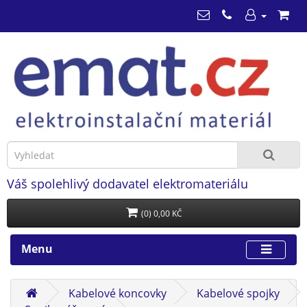
Váš spolehlivý dodavatel elektromateriálu
(0) 0,00 KČ
Menu
Kabelové koncovky
Kabelové spojky