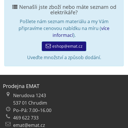
Nenašli jste zboží nebo máte seznam od
elektrikáře?
Pošlete nám seznam materiálu a my Vám
připravíme cenovou nabídku na míru (
více
informací
).
eshop@emat.cz
Uveďte množství a způsob dodání.
Prodejna EMAT
Nerudova 1243
537 01 Chrudim
Po–Pá: 7.00–16.00
469 622 733
emat@emat.cz