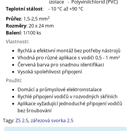
izolace - Polyvinilchlorid (PVC)
Teplotní stálost
: - 10 °C až +90 °C
2
Průřez
: 1,5-2,5 mm
Rozměry
: 20 x 24 mm
Balení
: 1/100 ks
Vlastnosti:
Rychlá a efektivní montáž bez potřeby nástrojů
Vhodná pro různé aplikace s vodiči 0,5 - 1 mm²
Červená barva pro snadnou identifikaci
Vysoká spolehlivost připojení
Použití:
Domácí a průmyslové elektroinstalace
Rychlé připojení vodičů v rozvodných skříních
Aplikace vyžadující jednoduché připojení vodičů
bez šroubování
Tagy:
ZS 2.5
,
zářezová svorka 2.5