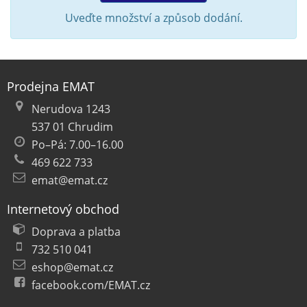
Uveďte množství a způsob dodání.
Prodejna EMAT
Nerudova 1243
537 01 Chrudim
Po–Pá: 7.00–16.00
469 622 733
emat@emat.cz
Internetový obchod
Doprava a platba
732 510 041
eshop@emat.cz
facebook.com/EMAT.cz