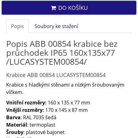
DO KOŠÍKU
Popis
Soubory ke stažení
Popis ABB 00854 krabice bez
průchodek IP65 160x135x77
/LUCASYSTEM00854/
Krabice ABB 00854 LUCASYSTEM00854
Krabice s hladkými stěnami a nízkým šroubovaným
víčkem.
Vnitřní rozměry:
160 x 135 x 77 mm
Vnější rozměry:
170 x 145 x 87 mm
Barva
: RAL 7035 šedá
Materiál
: termoplast
Šrouby
: plastové bajonet