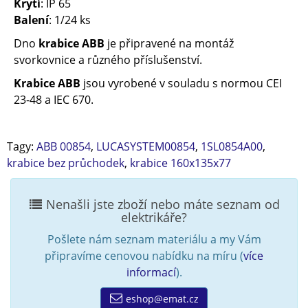
Krytí
: IP 65
Balení
: 1/24 ks
Dno
krabice ABB
je připravené na montáž
svorkovnice a různého příslušenství.
Krabice ABB
jsou vyrobené v souladu s normou CEI
23-48 a IEC 670.
Tagy:
ABB 00854
,
LUCASYSTEM00854
,
1SL0854A00
,
krabice bez průchodek
,
krabice 160x135x77
Nenašli jste zboží nebo máte seznam od
elektrikáře?
Pošlete nám seznam materiálu a my Vám
připravíme cenovou nabídku na míru (
více
informací
).
eshop@emat.cz