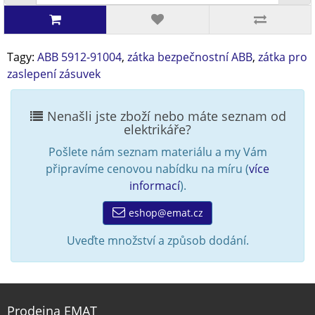
Tagy:
ABB 5912-91004
,
zátka bezpečnostní ABB
,
zátka pro
zaslepení zásuvek
Nenašli jste zboží nebo máte seznam od
elektrikáře?
Pošlete nám seznam materiálu a my Vám
připravíme cenovou nabídku na míru (
více
informací
).
eshop@emat.cz
Uveďte množství a způsob dodání.
Prodejna EMAT