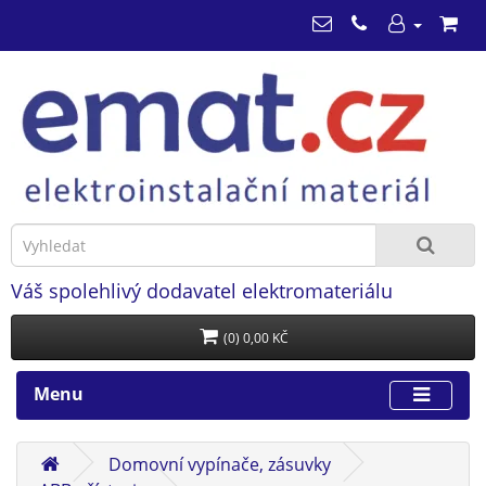
Váš spolehlivý dodavatel elektromateriálu
(0) 0,00 KČ
Menu
Domovní vypínače, zásuvky