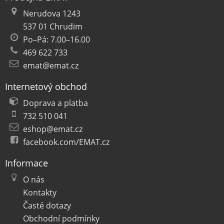
Nerudova 1243
537 01 Chrudim
Po–Pá: 7.00–16.00
469 622 733
emat@emat.cz
Internetový obchod
Doprava a platba
732 510 041
eshop@emat.cz
facebook.com/EMAT.cz
Informace
O nás
Kontakty
Časté dotazy
Obchodní podmínky