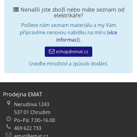
Nenašli jste zboží nebo máte seznam od
elektrikáře?
Pošlete nám seznam materiálu a my Vám
připravíme cenovou nabídku na míru (
více
informací
).
eshop@emat.cz
Uveďte množství a způsob dodání.
Prodejna EMAT
Nerudova 1243
537 01 Chrudim
Po–Pá: 7.00–16.00
469 622 733
emat@emat.cz