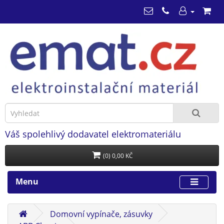
Váš spolehlivý dodavatel elektromateriálu
(0) 0,00 KČ
Menu
Domovní vypínače, zásuvky