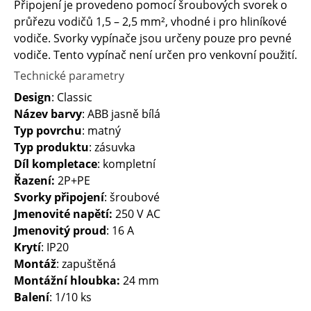
Připojení je provedeno pomocí šroubových svorek o
průřezu vodičů 1,5 – 2,5 mm², vhodné i pro hliníkové
vodiče. Svorky vypínače jsou určeny pouze pro pevné
vodiče. Tento vypínač není určen pro venkovní použití.
Technické parametry
Design
: Classic
Název barvy
: ABB jasně bílá
Typ povrchu
: matný
Typ produktu
: zásuvka
Díl kompletace
: kompletní
Řazení:
2P+PE
Svorky připojení
: šroubové
Jmenovité napětí:
250 V AC
Jmenovitý proud
: 16 A
Krytí
: IP20
Montáž
: zapuštěná
Montážní hloubka:
24 mm
Balení
: 1/10 ks