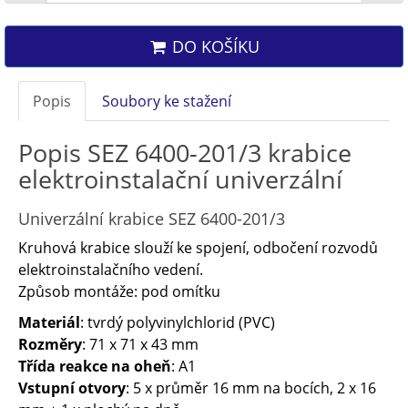
DO KOŠÍKU
Popis
Soubory ke stažení
Popis SEZ 6400-201/3 krabice
elektroinstalační univerzální
Univerzální krabice SEZ 6400-201/3
Kruhová krabice slouží ke spojení, odbočení rozvodů
elektroinstalačního vedení.
Způsob montáže: pod omítku
Materiál
: tvrdý polyvinylchlorid (PVC)
Rozměry
: 71 x 71 x 43 mm
Třída reakce na oheň
: A1
Vstupní otvory
: 5 x průměr 16 mm na bocích, 2 x 16