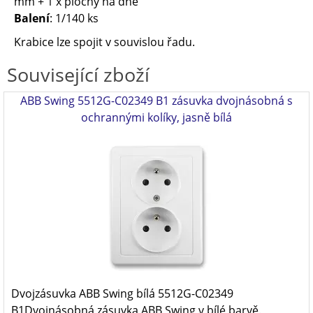
mm + 1 x plochý na dně
Balení
: 1/140 ks
Krabice lze spojit v souvislou řadu.
Související zboží
ABB Swing 5512G-C02349 B1 zásuvka dvojnásobná s
ochrannými kolíky, jasně bílá
Dvojzásuvka ABB Swing bílá 5512G-C02349
B1Dvojnásobná zásuvka ABB Swing v bílé barvě.