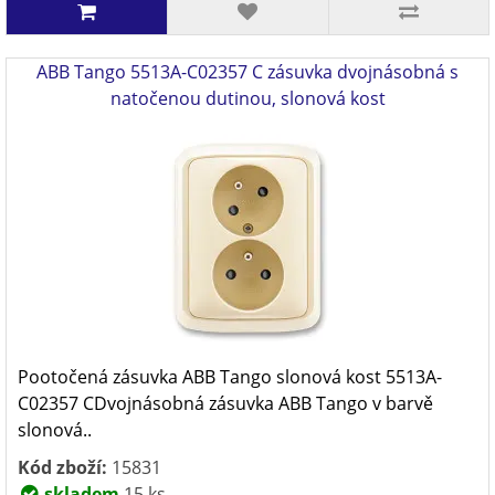
ABB Tango 5513A-C02357 C zásuvka dvojnásobná s
natočenou dutinou, slonová kost
Pootočená zásuvka ABB Tango slonová kost 5513A-
C02357 CDvojnásobná zásuvka ABB Tango v barvě
slonová..
Kód zboží:
15831
skladem
15 ks