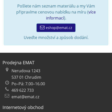
Pošlete nám seznam materiálu a my Vám
připravíme cenovou nabídku na míru (
více
informací
).
eshop@emat.cz
Uveďte množství a způsob dodání.
Prodejna EMAT
Nerudova 1243
537 01 Chrudim
Po–Pá: 7.00–16.00
469 622 733
emat@emat.cz
Internetový obchod