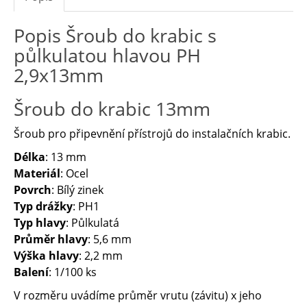
Popis Šroub do krabic s
půlkulatou hlavou PH
2,9x13mm
Šroub do krabic 13mm
Šroub pro připevnění přístrojů do instalačních krabic.
Délka
: 13 mm
Materiál
: Ocel
Povrch
: Bílý zinek
Typ drážky
: PH1
Typ hlavy
: Půlkulatá
Průměr hlavy
: 5,6 mm
Výška hlavy
: 2,2 mm
Balení
: 1/100 ks
V rozměru uvádíme průměr vrutu (závitu) x jeho