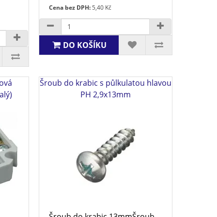
Cena bez DPH:
5,40 Kč
DO KOŠÍKU
cová
Šroub do krabic s půlkulatou hlavou
alý)
PH 2,9x13mm
S
Šroub do krabic 13mmŠroub