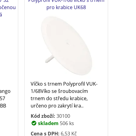
točenou
pro krabice UK68
á
Víčko s trnem Polyprofil VUK-
Tango
1/68Víko se šroubovacím
357
trnem do středu krabice,
ABB
určeno pro zakrytí kra..
Kód zboží:
30100
skladem
506 ks
Cena s DPH:
6,53 Kč