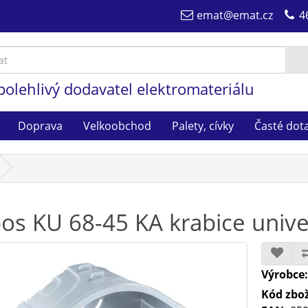
emat@emat.cz
4
polehlivý dodavatel elektromateriálu
Doprava
Velkoobchod
Palety, cívky
Časté dot
os KU 68-45 KA krabice unive
Výrobce
Kód zbož