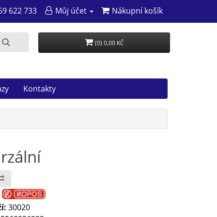
69 622 733
Můj účet
Nákupní košík
(0) 0,00 KČ
azy
Kontakty
rzální
:
í:
30020