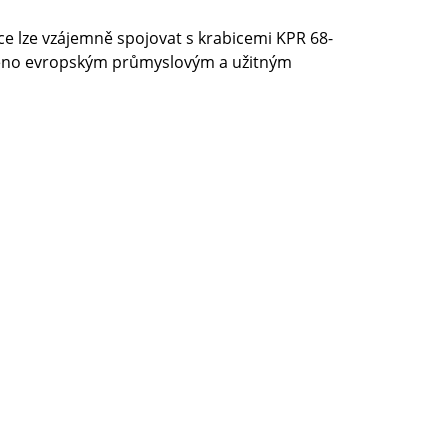
e lze vzájemně spojovat s krabicemi KPR 68-
áněno evropským průmyslovým a užitným