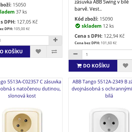
zásuvka ABB Swing v bílé
boží:
15050
barvě. Vest..
ladem
37 ks
Kód zboží:
15090
 s DPH:
127,05 Kč
skladem
12 ks
ez DPH:
105,00 Kč
Cena s DPH:
122,94 Kč
Cena bez DPH:
101,60 Kč
O KOŠÍKU
DO KOŠÍKU
go 5513A-C02357 C zásuvka
ABB Tango 5512A-2349 B z
sobná s natočenou dutinou,
dvojnásobná s ochrannými 
slonová kost
bílá