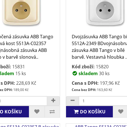
očená zásuvka ABB Tango
Dvojzásuvka ABB Tango bí
vá kost 5513A-C02357
5512A-2349 BDvojnásobn
jnásobná zásuvka ABB
zásuvka ABB Tango v bílé
 v barvě slonová..
barvě. Vestavná hloubka .
boží:
15831
Kód zboží:
15820
ladem
15 ks
skladem
30 ks
 s DPH:
228,69 Kč
Cena s DPH:
197,96 Kč
ez DPH:
189,00 Kč
Cena bez DPH:
163,60 Kč
O KOŠÍKU
DO KOŠÍKU
go 5513A-C02357 B zásuvka
ABB Tango 5513A-C0235