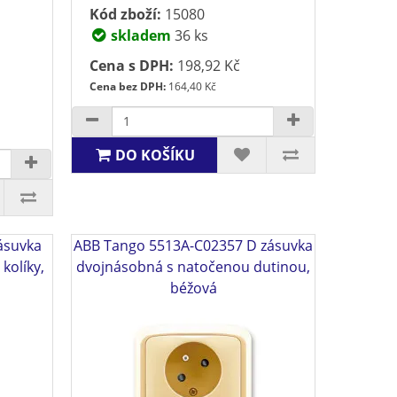
Kód zboží:
15080
skladem
36 ks
Cena s DPH:
198,92 Kč
Cena bez DPH:
164,40 Kč
DO KOŠÍKU
ásuvka
ABB Tango 5513A-C02357 D zásuvka
kolíky,
dvojnásobná s natočenou dutinou,
béžová