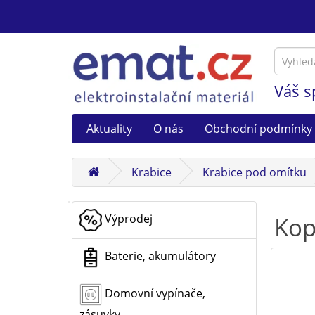
Váš s
Aktuality
O nás
Obchodní podmínky
Krabice
Krabice pod omítku
Výprodej
Kop
Baterie, akumulátory
Domovní vypínače,
zásuvky