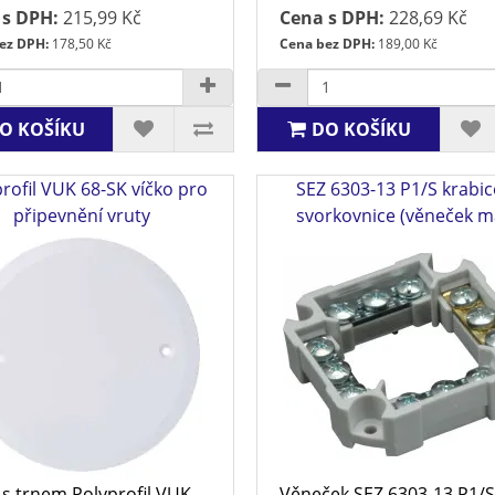
 s DPH:
215,99 Kč
Cena s DPH:
228,69 Kč
ez DPH:
178,50 Kč
Cena bez DPH:
189,00 Kč
O KOŠÍKU
DO KOŠÍKU
rofil VUK 68-SK víčko pro
SEZ 6303-13 P1/S krabi
připevnění vruty
svorkovnice (věneček m
 s trnem Polyprofil VUK-
Věneček SEZ 6303-13 P1/