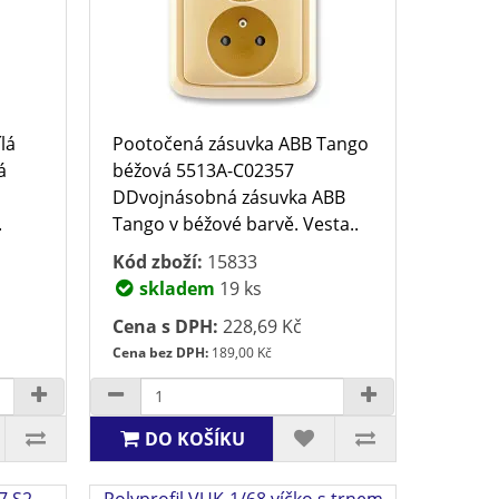
lá
Pootočená zásuvka ABB Tango
á
béžová 5513A-C02357
DDvojnásobná zásuvka ABB
.
Tango v béžové barvě. Vesta..
Kód zboží:
15833
skladem
19 ks
Cena s DPH:
228,69 Kč
Cena bez DPH:
189,00 Kč
DO KOŠÍKU
7 S2
Polyprofil VUK-1/68 víčko s trnem