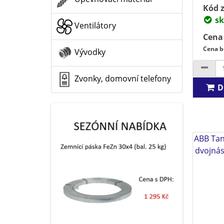
Kód z
sk
Ventilátory
Cena
Cena b
Vývodky
Zvonky, domovní telefony
D
ABB Tan
dvojná