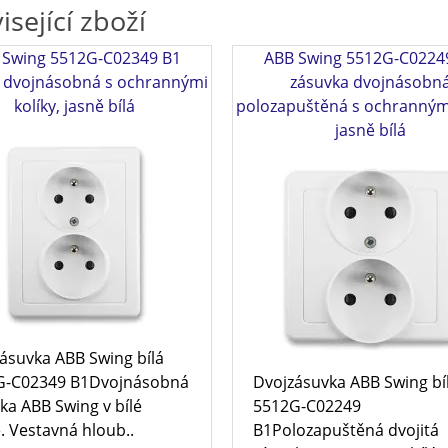
isející zboží
 Swing 5512G-C02349 B1
ABB Swing 5512G-C0224
 dvojnásobná s ochrannými
zásuvka dvojnásobn
kolíky, jasně bílá
polozapuštěná s ochrannými
jasně bílá
ásuvka ABB Swing bílá
G-C02349 B1Dvojnásobná
Dvojzásuvka ABB Swing bí
ka ABB Swing v bílé
5512G-C02249
. Vestavná hloub..
B1Polozapuštěná dvojitá