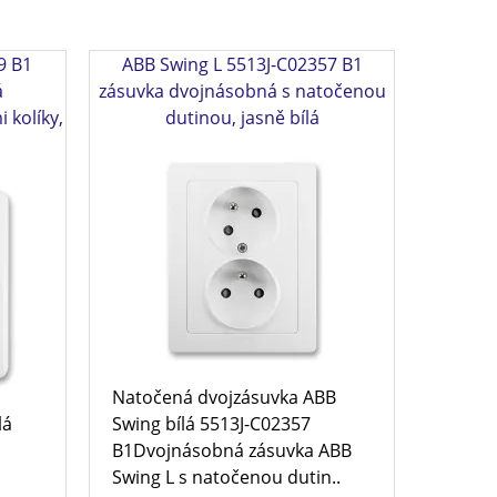
9 B1
ABB Swing L 5513J-C02357 B1
á
zásuvka dvojnásobná s natočenou
 kolíky,
dutinou, jasně bílá
Natočená dvojzásuvka ABB
lá
Swing bílá 5513J-C02357
B1Dvojnásobná zásuvka ABB
Swing L s natočenou dutin..