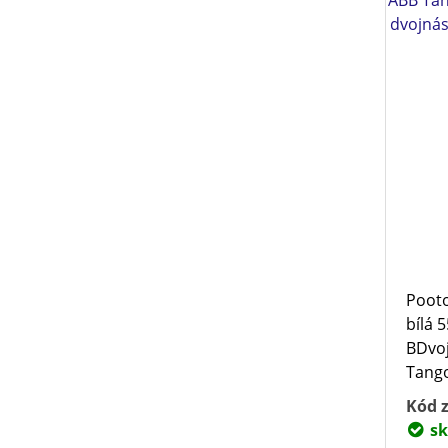
dvojná
Poot
bílá 
BDvo
Tango
Kód z
sk