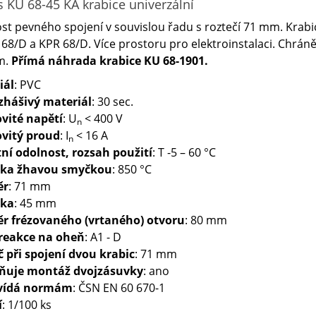
 KU 68-45 KA krabice univerzální
t pevného spojení v souvislou řadu s roztečí 71 mm. Krabic
 68/D a KPR 68/D. Více prostoru pro elektroinstalaci. Chr
m.
Přímá náhrada krabice KU 68-1901.
iál
: PVC
hášivý materiál
: 30 sec.
vité napětí
: U
< 400 V
n
vitý proud
: I
< 16 A
n
ní odolnost, rozsah použití
: T -5 – 60 °C
ka žhavou smyčkou
: 850 °C
ěr
: 71 mm
bka
: 45 mm
r frézovaného (vrtaného) otvoru
: 80 mm
 reakce na oheň
: A1 - D
 při spojení dvou krabic
: 71 mm
uje montáž dvojzásuvky
: ano
vídá normám
: ČSN EN 60 670-1
í
: 1/100 ks