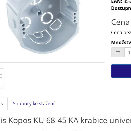
EAN:
859
Dostupn
Cena 
Cena bez
Množství
is
Soubory ke stažení
is Kopos KU 68-45 KA krabice unive