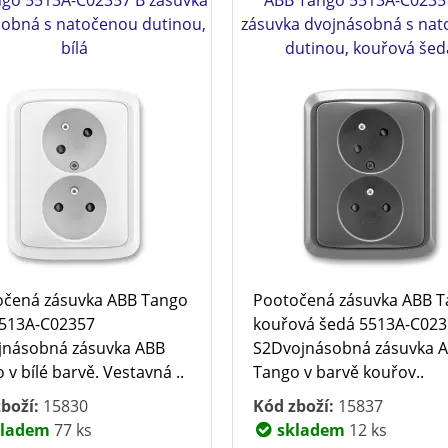
sobná s natočenou dutinou,
zásuvka dvojnásobná s na
bílá
dutinou, kouřová šed
očená zásuvka ABB Tango
Pootočená zásuvka ABB 
5513A-C02357
kouřová šedá 5513A-C02
jnásobná zásuvka ABB
S2Dvojnásobná zásuvka 
 v bílé barvě. Vestavná ..
Tango v barvě kouřov..
boží:
15830
Kód zboží:
15837
ladem
77 ks
skladem
12 ks