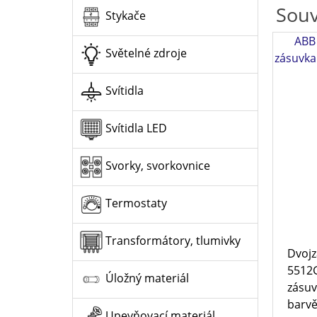
Souv
Stykače
ABB
Světelné zdroje
zásuvka
Svítidla
Svítidla LED
Svorky, svorkovnice
Termostaty
Transformátory, tlumivky
Dvojz
5512
Úložný materiál
zásuv
barvě
Upevňovací materiál