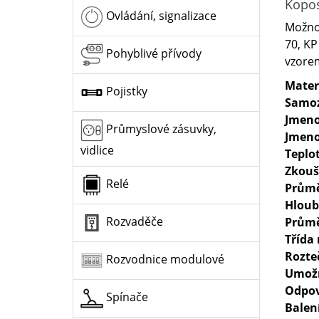
Kopos
Ovládání, signalizace
Možnos
70, KP
Pohyblivé přívody
vzore
Mater
Pojistky
Samoz
Jmeno
Průmyslové zásuvky,
Jmeno
vidlice
Teplot
Zkouš
Relé
Prům
Hlou
Rozvaděče
Průmě
Třída
Rozteč
Rozvodnice modulové
Umožň
Odpo
Spínače
Balen