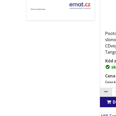
Poot
slono
CDvo
Tango
Kód z
sk
Cena
Cena b
D
ABB Tan