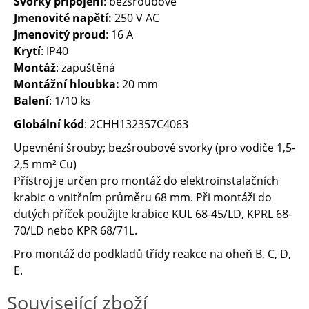
Svorky připojení
: bezšroubové
Jmenovité napětí:
250 V AC
Jmenovitý proud
: 16 A
Krytí
: IP40
Montáž
: zapuštěná
Montážní hloubka:
20 mm
Balení
: 1/10 ks
Globální kód
: 2CHH132357C4063
Upevnění šrouby; bezšroubové svorky (pro vodiče 1,5-
2,5 mm² Cu)
Přístroj je určen pro montáž do elektroinstalačních
krabic o vnitřním průměru 68 mm. Při montáži do
dutých příček použijte krabice KUL 68-45/LD, KPRL 68-
70/LD nebo KPR 68/71L.
Pro montáž do podkladů třídy reakce na oheň B, C, D,
E.
Související zboží