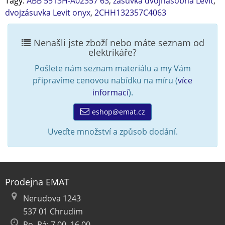
Tagy:
ABB 5513H-A02357 63
,
zásuvka dvojnásobná Levit
,
dvojzásuvka Levit onyx
,
2CHH132357C4063
Nenašli jste zboží nebo máte seznam od
elektrikáře?
Pošlete nám seznam materiálu a my Vám
připravíme cenovou nabídku na míru (
více
informací
).
eshop@emat.cz
Uveďte množství a způsob dodání.
Prodejna EMAT
Nerudova 1243
537 01 Chrudim
Po–Pá: 7.00–16.00