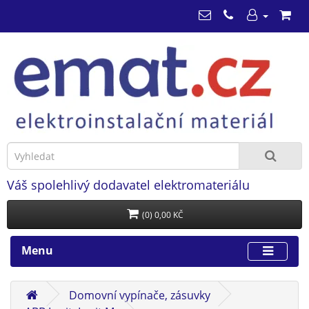
Váš spolehlivý dodavatel elektromateriálu
(0) 0,00 KČ
Menu
Domovní vypínače, zásuvky