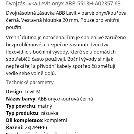
Dvojzásuvka Levit onyx ABB 5513H-A02357 63
Dvojnásobná zásuvka ABB Levit v barvě onyx/kouřová
černá. Vestavná hloubka 20 mm. Pouze pro vnitřní
použití.
Vrchní dutina je natočena. Tím je spolehlivě zaručeno
bezproblémové a bezpečné zasunutí dvou tzv.
flexovidlic s bočními vývody, které se u domácích
spotřebičů často používají. Boční vývody si nijak
nepřekážejí a přívodní kabely spotřebičů směřují
vedle sebe volně dolů.
Technické parametry
Design
: Levit M
Název barvy
: ABB onyx/kouřová černá
Typ povrchu
: matný
Typ produktu
: zásuvka
Díl kompletace
: kompletní
Řazení:
2x(2P+PE)