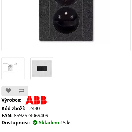
Výrobce:
Kód zboží:
12430
EAN:
8592624069409
Dostupnost:
Skladem
15 ks