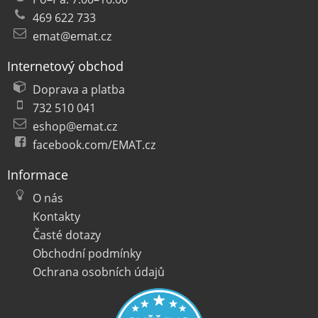
469 622 733
emat@emat.cz
Internetový obchod
Doprava a platba
732 510 041
eshop@emat.cz
facebook.com/EMAT.cz
Informace
O nás
Kontakty
Časté dotazy
Obchodní podmínky
Ochrana osobních údajů