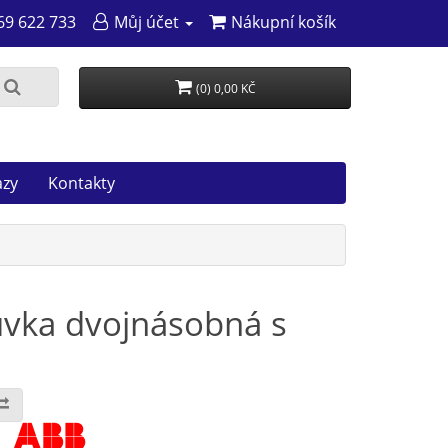
69 622 733
Můj účet
Nákupní košík
(0) 0,00 KČ
azy
Kontakty
vka dvojnásobná s
: