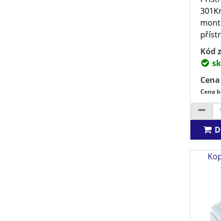
301Kr
montá
přístr
Kód z
sk
Cena
Cena b
D
Kop