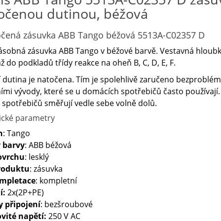
očenou dutinou, béžová
čená zásuvka ABB Tango béžová 5513A-C02357 D
sobná zásuvka ABB Tango v béžové barvě. Vestavná hloubka
 do podkladů třídy reakce na oheň B, C, D, E, F.
 dutina je natočena. Tím je spolehlivě zaručeno bezproblémo
ími vývody, které se u domácích spotřebičů často používají. 
 spotřebičů směřují vedle sebe volně dolů.
ické parametry
n
: Tango
 barvy
: ABB béžová
ovrchu
: lesklý
roduktu
: zásuvka
ompletace
: kompletní
í:
2x(2P+PE)
y připojení
: bezšroubové
vité napětí:
250 V AC