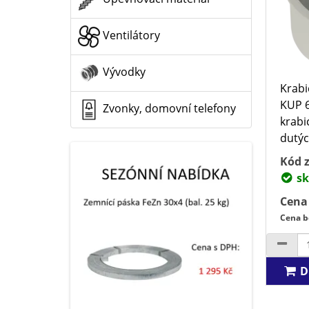
Ventilátory
Vývodky
Krabi
KUP 
Zvonky, domovní telefony
krabi
dutýc
Kód z
sk
Cena
Cena b
D