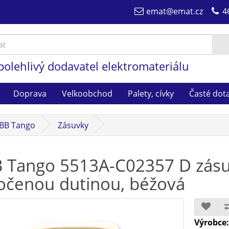
emat@emat.cz
4
polehlivý dodavatel elektromateriálu
Doprava
Velkoobchod
Palety, cívky
Časté dot
BB Tango
Zásuvky
 Tango 5513A-C02357 D zásu
očenou dutinou, béžová
Výrobce