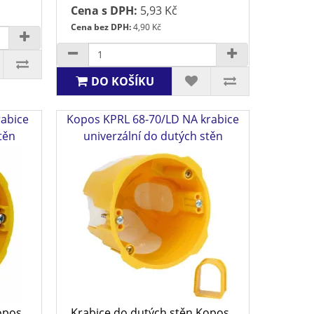
Cena s DPH:
5,93 Kč
Cena bez DPH:
4,90 Kč
DO KOŠÍKU
rabice
Kopos KPRL 68-70/LD NA krabice
těn
univerzální do dutých stěn
opos
Krabice do dutých stěn Kopos