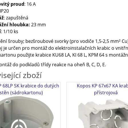
vitý proud
: 16 A
 IP20
áž
: zapuštěná
žní hloubka:
23 mm
í
: 1/10 ks
ní šrouby; bezšroubové svorky (pro vodiče 1,5-2,5 mm² Cu
oj je určen pro montáž do elektroinstalačních krabic o vni
artonu použijte krabice KU68 LA, KI 68 L, KPM 64 s montá
ntáž do podkladů třídy reakce na oheň B, C, D, E.
isející zboží
 68LP SK krabice do dutých
Kopos KP 67x67 KA krab
stěn (sádrokartonu)
přístrojová