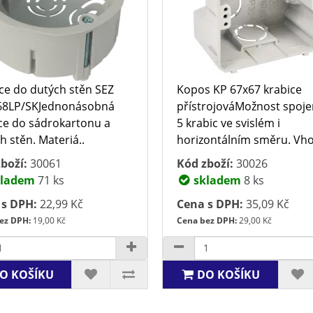
ce do dutých stěn SEZ
Kopos KP 67x67 krabice
68LP/SKJednonásobná
přístrojováMožnost spoje
ce do sádrokartonu a
5 krabic ve svislém i
h stěn. Materiá..
horizontálním směru. Vho
boží:
30061
Kód zboží:
30026
ladem
71 ks
skladem
8 ks
 s DPH:
22,99 Kč
Cena s DPH:
35,09 Kč
ez DPH:
19,00 Kč
Cena bez DPH:
29,00 Kč
O KOŠÍKU
DO KOŠÍKU