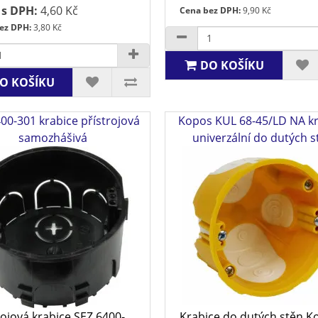
 s DPH:
4,60 Kč
Cena bez DPH:
9,90 Kč
ez DPH:
3,80 Kč
DO KOŠÍKU
O KOŠÍKU
00-301 krabice přístrojová
Kopos KUL 68-45/LD NA k
samozhášivá
univerzální do dutých s
rojová krabice SEZ 6400-
Krabice do dutých stěn K