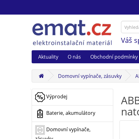
Váš s
Aktuality
O nás
Obchodní podmínky
Domovní vypínače, zásuvky
A
Výprodej
ABB
nat
Baterie, akumulátory
Domovní vypínače,
zásuvky