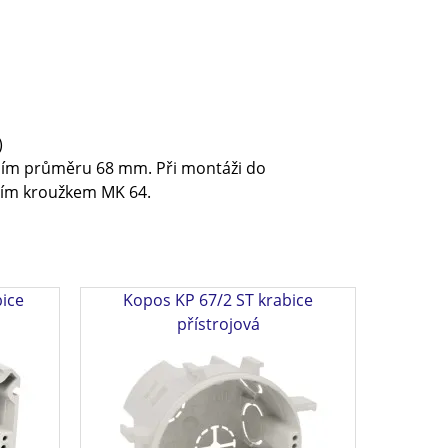
)
třním průměru 68 mm. Při montáži do
žním kroužkem MK 64.
ice
Kopos KP 67/2 ST krabice
přístrojová