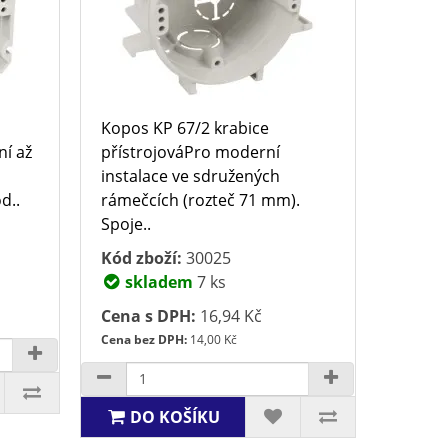
Kopos KP 67/2 krabice
ní až
přístrojováPro moderní
instalace ve sdružených
d..
rámečcích (rozteč 71 mm).
Spoje..
Kód zboží:
30025
skladem
7 ks
Cena s DPH:
16,94 Kč
Cena bez DPH:
14,00 Kč
DO KOŠÍKU