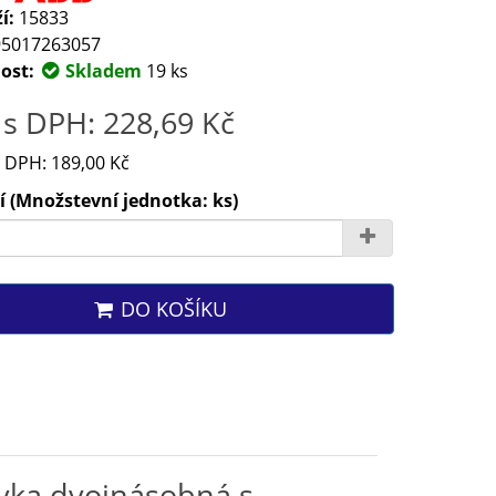
í:
15833
5017263057
ost:
Skladem
19 ks
s DPH: 228,69 Kč
 DPH: 189,00 Kč
 (Množstevní jednotka: ks)
DO KOŠÍKU
vka dvojnásobná s