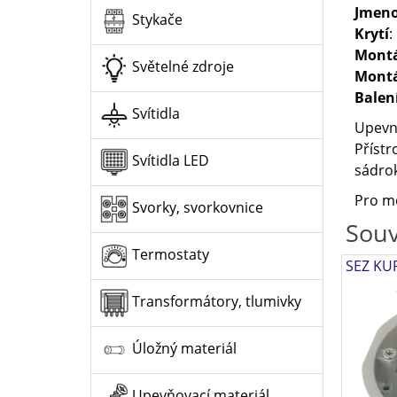
Jmeno
Stykače
Krytí
:
Mont
Světelné zdroje
Montá
Balen
Svítidla
Upevně
Přístr
Svítidla LED
sádrok
Pro mo
Svorky, svorkovnice
Souv
Termostaty
SEZ KUP
Transformátory, tlumivky
Úložný materiál
Upevňovací materiál