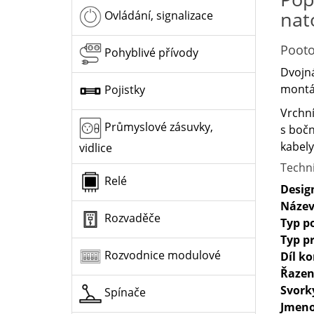
nat
Ovládání, signalizace
Pooto
Pohyblivé přívody
Dvojná
montáž
Pojistky
Vrchní
Průmyslové zásuvky,
s bočn
kabely
vidlice
Techn
Relé
Desig
Název
Rozvaděče
Typ p
Typ p
Rozvodnice modulové
Díl k
Řazen
Svork
Spínače
Jmeno