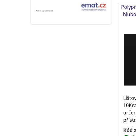
Polypr
hlubo
Lišto
10Kra
určen
přístr
Kód z