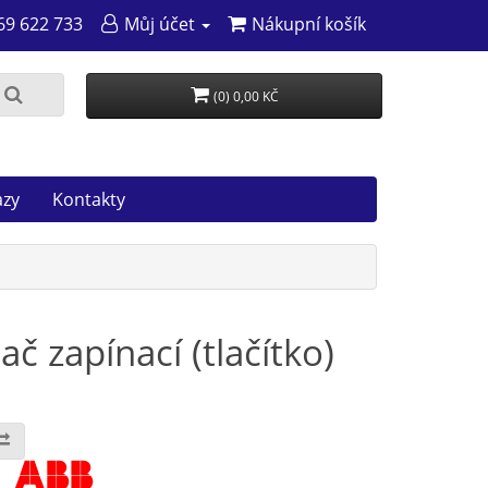
69 622 733
Můj účet
Nákupní košík
(0) 0,00 KČ
azy
Kontakty
 zapínací (tlačítko)
: