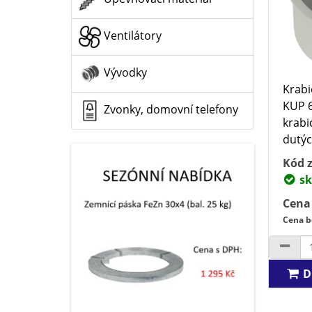
Ventilátory
Vývodky
Krabi
KUP 
Zvonky, domovní telefony
krabi
dutýc
Kód z
sk
Cena
Cena b
D