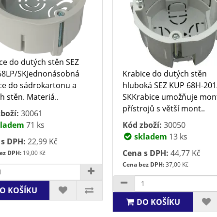
ce do dutých stěn SEZ
68LP/SKJednonásobná
Krabice do dutých stěn
ce do sádrokartonu a
hluboká SEZ KUP 68H-201
h stěn. Materiá..
SKKrabice umožňuje mon
přístrojů s větší mont..
boží:
30061
ladem
71 ks
Kód zboží:
30050
skladem
13 ks
 s DPH:
22,99 Kč
Cena s DPH:
44,77 Kč
ez DPH:
19,00 Kč
Cena bez DPH:
37,00 Kč
O KOŠÍKU
DO KOŠÍKU