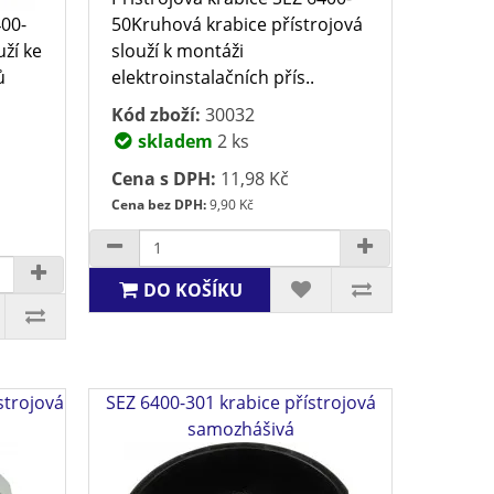
400-
50Kruhová krabice přístrojová
ží ke
slouží k montáži
ů
elektroinstalačních přís..
Kód zboží:
30032
skladem
2 ks
Cena s DPH:
11,98 Kč
Cena bez DPH:
9,90 Kč
DO KOŠÍKU
strojová
SEZ 6400-301 krabice přístrojová
samozhášivá