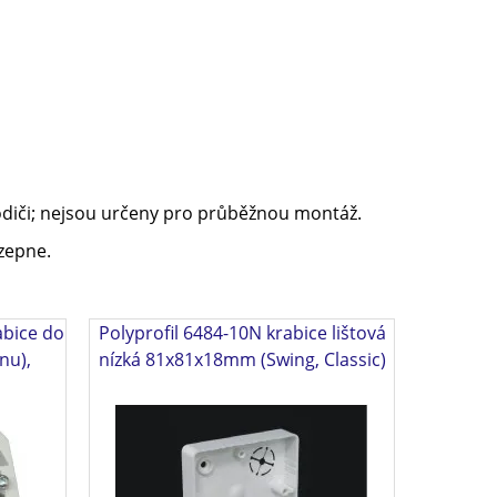
odiči; nejsou určeny pro průběžnou montáž.
ozepne.
abice do
Polyprofil 6484-10N krabice lištová
nu),
nízká 81x81x18mm (Swing, Classic)