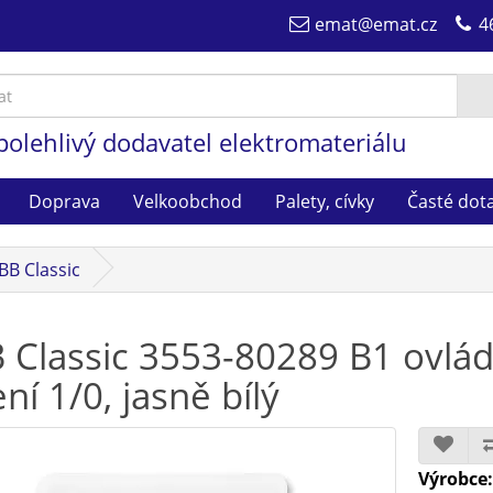
emat@emat.cz
4
polehlivý dodavatel elektromateriálu
Doprava
Velkoobchod
Palety, cívky
Časté dot
BB Classic
 Classic 3553-80289 B1 ovládač
ní 1/0, jasně bílý
Výrobce