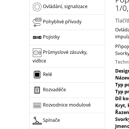
1/0,
Ovládání, signalizace
Tlačí
Pohyblivé přívody
Ovláda
impulz
Pojistky
Připoj
Průmyslové zásuvky,
Svorky
vidlice
Techn
Desig
Relé
Název
Typ p
Rozvaděče
Typ p
Díl k
Rozvodnice modulové
Kryt, 
Řazen
Svork
Spínače
Jmeno