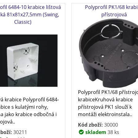
ofil 6484-10 krabice lištová
Polyprofil PK1/68 krab
ká 81x81x27,5mm (Swing,
přístrojová
Classic)
Polyprofil PK1/68 přístroj
vá krabice Polyprofil 6484-
krabiceKruhová krabice
bice s kulatými rohy,
přístrojová PK1 slouží k
a jako krabice odbočná i
montáži elektroinstala..
ojová..
Kód zboží:
30000
boží:
30211
skladem
38 ks