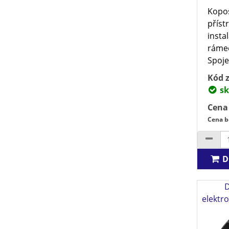
Kopos
příst
insta
rámeč
Spoje
Kód z
sk
Cena
Cena b
D
D
elektro