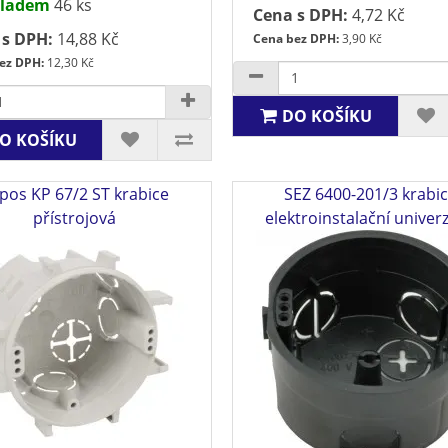
ladem
46 ks
Cena s DPH:
4,72 Kč
 s DPH:
14,88 Kč
Cena bez DPH:
3,90 Kč
ez DPH:
12,30 Kč
DO KOŠÍKU
O KOŠÍKU
pos KP 67/2 ST krabice
SEZ 6400-201/3 krabi
přístrojová
elektroinstalační univerz