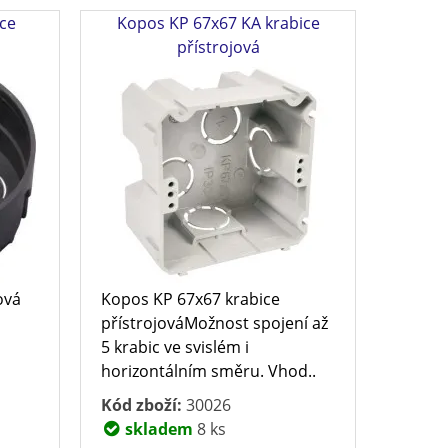
ice
Kopos KP 67x67 KA krabice
přístrojová
ová
Kopos KP 67x67 krabice
přístrojováMožnost spojení až
5 krabic ve svislém i
horizontálním směru. Vhod..
Kód zboží:
30026
skladem
8 ks