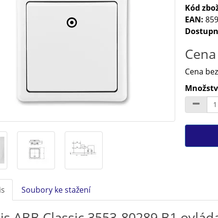
Kód zbož
EAN:
859
Dostupn
Cena 
Cena bez
Množství
is
Soubory ke stažení
is ABB Classic 3553-80289 B1 ovládač