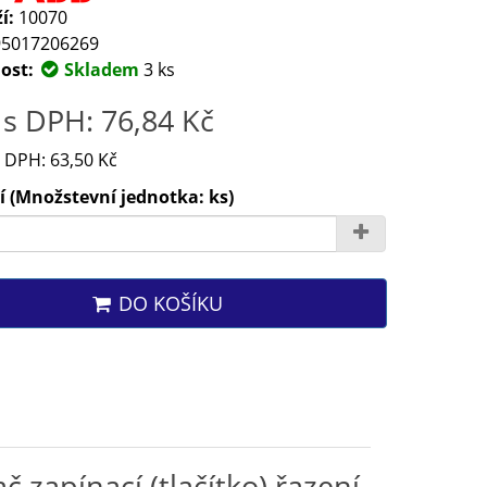
í:
10070
5017206269
ost:
Skladem
3 ks
s DPH: 76,84 Kč
 DPH: 63,50 Kč
 (Množstevní jednotka: ks)
DO KOŠÍKU
 zapínací (tlačítko) řazení