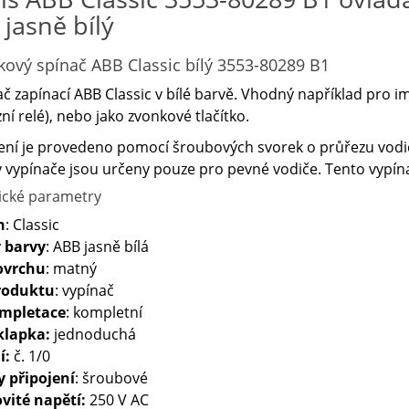
 jasně bílý
tkový spínač ABB Classic bílý 3553-80289 B1
č zapínací ABB Classic v bílé barvě. Vhodný například pro i
ní relé), nebo jako zvonkové tlačítko.
ení je provedeno pomocí šroubových svorek o průřezu vodičů
 vypínače jsou určeny pouze pro pevné vodiče. Tento vypína
ické parametry
n
: Classic
 barvy
: ABB jasně bílá
ovrchu
: matný
roduktu
: vypínač
ompletace
: kompletní
klapka:
jednoduchá
í:
č. 1/0
y připojení
: šroubové
vité napětí:
250 V AC