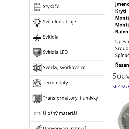
Jmeno
Stykače
Krytí
:
Mont
Světelné zdroje
Montá
Balen
Svítidla
Upevn
Šroubo
Svítidla LED
Spínač
Řazen
Svorky, svorkovnice
Souv
Termostaty
SEZ KUP
Transformátory, tlumivky
Úložný materiál
Upevňovací materiál