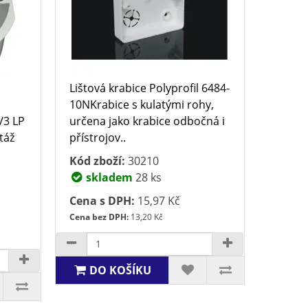
Lištová krabice Polyprofil 6484-
10NKrabice s kulatými rohy,
/3 LP
určena jako krabice odbočná i
táž
přístrojov..
Kód zboží:
30210
skladem
28 ks
Cena s DPH:
15,97 Kč
Cena bez DPH:
13,20 Kč
DO KOŠÍKU