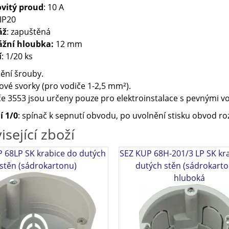
vitý proud
: 10 A
 IP20
áž
: zapuštěná
žní hloubka:
12 mm
í
: 1/20 ks
ění šrouby.
vé svorky (pro vodiče 1-2,5 mm²).
e 3553 jsou určeny pouze pro elektroinstalace s pevnými v
í 1/0
: spínač k sepnutí obvodu, po uvolnění stisku obvod r
isející zboží
 68LP SK krabice do dutých
SEZ KUP 68H-201/3 LP SK kr
stěn (sádrokartonu)
dutých stěn (sádrokarto
hluboká