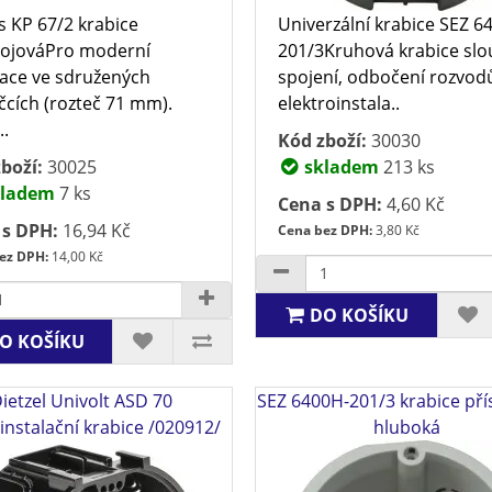
 KP 67/2 krabice
Univerzální krabice SEZ 6
rojováPro moderní
201/3Kruhová krabice slou
lace ve sdružených
spojení, odbočení rozvod
cích (rozteč 71 mm).
elektroinstala..
..
Kód zboží:
30030
boží:
30025
skladem
213 ks
ladem
7 ks
Cena s DPH:
4,60 Kč
 s DPH:
16,94 Kč
Cena bez DPH:
3,80 Kč
ez DPH:
14,00 Kč
DO KOŠÍKU
O KOŠÍKU
ietzel Univolt ASD 70
SEZ 6400H-201/3 krabice pří
instalační krabice /020912/
hluboká