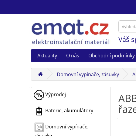
Váš s
Aktuality
O nás
Obchodní podmínky
Domovní vypínače, zásuvky
A
Výprodej
ABB
řaze
Baterie, akumulátory
Domovní vypínače,
zásuvky