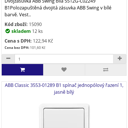
Dvojzásuvka ABB Swing bílá 5512G-C02249
B1Polozapuštěná dvojitá zásuvka ABB Swing v bílé
barvě. Vest..
Kód zboží:
15090
skladem
12 ks
Cena s DPH:
122,94 Kč
Cena bez DPH:
101,60 Kč
ABB Classic 3553-01289 B1 spínač jednopólový řazení 1,
jasně bílý