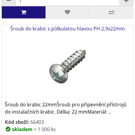
Šroub do krabic s půlkulatou hlavou PH 2,9x22mm
Šroub do krabic 22mmŠroub pro připevnění přístrojů
do instalačních krabic. Délka: 22 mmMateriál: ..
Kód zboží:
66403
skladem
> 1 000 ks