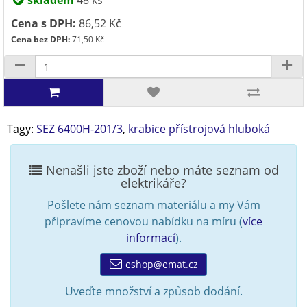
skladem
48 ks
Cena s DPH:
86,52 Kč
Cena bez DPH:
71,50 Kč
Tagy:
SEZ 6400H-201/3
,
krabice přístrojová hluboká
Nenašli jste zboží nebo máte seznam od
elektrikáře?
Pošlete nám seznam materiálu a my Vám
připravíme cenovou nabídku na míru (
více
informací
).
eshop@emat.cz
Uveďte množství a způsob dodání.