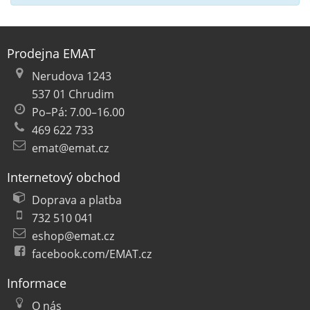
Prodejna EMAT
Nerudova 1243
537 01 Chrudim
Po–Pá: 7.00–16.00
469 622 733
emat@emat.cz
Internetový obchod
Doprava a platba
732 510 041
eshop@emat.cz
facebook.com/EMAT.cz
Informace
O nás