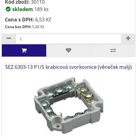
Kód zboží:
30110
skladem
189 ks
Cena s DPH:
6,53 Kč
Cena bez DPH:
5,40 Kč
SEZ 6303-13 P1/S krabicová svorkovnice (věneček malý)