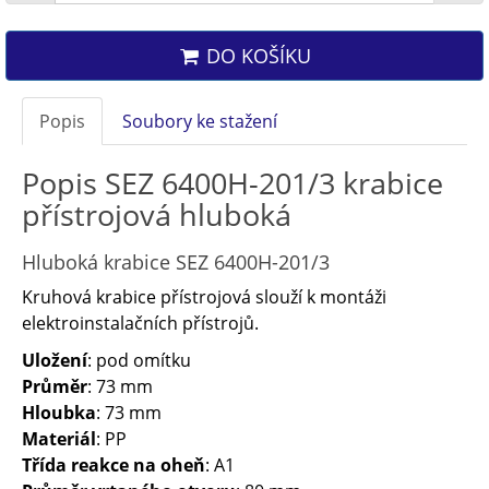
DO KOŠÍKU
Popis
Soubory ke stažení
Popis SEZ 6400H-201/3 krabice
přístrojová hluboká
Hluboká krabice SEZ 6400H-201/3
Kruhová krabice přístrojová slouží k montáži
elektroinstalačních přístrojů.
Uložení
: pod omítku
Průměr
: 73 mm
Hloubka
: 73 mm
Materiál
: PP
Třída reakce na oheň
: A1