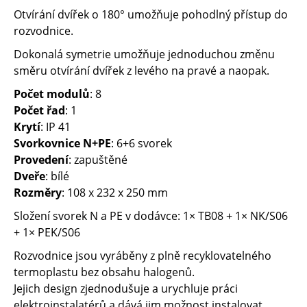
Otvírání dvířek o 180° umožňuje pohodlný přístup do
rozvodnice.
Dokonalá symetrie umožňuje jednoduchou změnu
směru otvírání dvířek z levého na pravé a naopak.
Počet modulů
: 8
Počet řad
: 1
Krytí
: IP 41
Svorkovnice N+PE
: 6+6 svorek
Provedení
: zapuštěné
Dveře
: bílé
Rozměry
: 108 x 232 x 250 mm
Složení svorek N a PE v dodávce: 1× TB08 + 1× NK/S06
+ 1× PEK/S06
Rozvodnice jsou vyráběny z plně recyklovatelného
termoplastu bez obsahu halogenů.
Jejich design zjednodušuje a urychluje práci
elektroinstalatérů a dává jim možnost instalovat