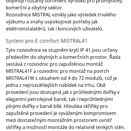
doplňují rozsáhlý sortiment výrobků pro průmyslový,
komerční a obytný sektor.
Rozvodnice MISTRAL vznikly jako výsledek trvalého
výzkumu a snahy uspokojovat potřeby jak
elektroinstalatérů, tak i koncových uživatelů.
System pro E comfort MISTRAL41
Tyto rozvodnice se stupněm krytí IP 41 jsou určeny
především do obytných a komerčních prostor. Řada
sestává z rozvodnic pro zapuštěnou montáž
MISTRAL41F a rozvodnic pro montáž na povrch
MISTRAL41W s obsahem od 4 do 72 modulů, což je
jedna z nejrozsáhlejších nabídek na trhu. Obě
provedení jsou dostupná jak s průhlednými dvířky v
elegantní petrolejové barvě, tak i neprůhlednými
plnými dvířky v barvě bílé. Hloubka skříňky pro
zapuštěné provedení je vyváženým kompromisem
mezi dostatečným montážním prostorem uvnitř
skříňky a možností montáže do relativně tenkých stěn.