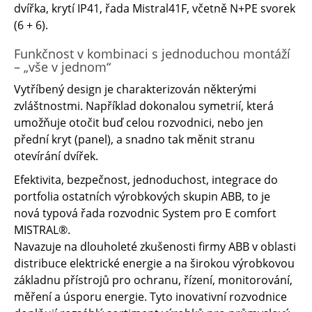
dvířka, krytí IP41, řada Mistral41F, včetně N+PE svorek
(6 + 6).
Funkčnost v kombinaci s jednoduchou montáží
– „vše v jednom“
Vytříbený design je charakterizován některými
zvláštnostmi. Například dokonalou symetrií, která
umožňuje otočit buď celou rozvodnici, nebo jen
přední kryt (panel), a snadno tak měnit stranu
otevírání dvířek.
Efektivita, bezpečnost, jednoduchost, integrace do
portfolia ostatních výrobkových skupin ABB, to je
nová typová řada rozvodnic System pro E comfort
MISTRAL®.
Navazuje na dlouholeté zkušenosti firmy ABB v oblasti
distribuce elektrické energie a na širokou výrobkovou
základnu přístrojů pro ochranu, řízení, monitorování,
měření a úsporu energie. Tyto inovativní rozvodnice