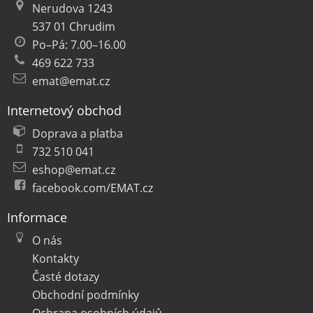
Nerudova 1243
537 01 Chrudim
Po–Pá: 7.00–16.00
469 622 733
emat@emat.cz
Internetový obchod
Doprava a platba
732 510 041
eshop@emat.cz
facebook.com/EMAT.cz
Informace
O nás
Kontakty
Časté dotazy
Obchodní podmínky