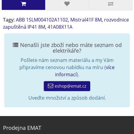
Tagy:
ABB 1SLM004102A1102
,
Mistral41F 8M
,
rozvodnice
zapuštěná IP41 8M
,
41A08X11A
Nenašli jste zboží nebo máte seznam od
elektrikáře?
Pošlete nám seznam materiálu a my Vám
připravíme cenovou nabídku na míru (
více
informací
).
eshop@emat.cz
Uveďte množství a způsob dodání.
Prodejna EMAT