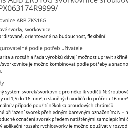
PX063174R9999/
ovnice ABB ZKS16G
vé svorky, svorkovnice
rdizované, orientované na budoucnost, flexibilní
gurovatelné podle potřeb uživatele
rita a rozsáhlá řada výrobků dávají možnost upravit skřín
/svorkovnice je možno kombinovat podle potřeby a snadno 
.
dy
ný systém svorek/svorkovnic pro několik vodičů N: šroubové
y od 1,5 do 16 mm²; u slaněných vodičů do průřezu 16 mm² 
mální v případě použití několika proudových chráničů
né přiřazení svorek přehledným barevným označením: N = m
oduché označení svorek předem natištěnými samolepicími č
ký aplikační rozsah: rychlosvorky je možno používat v rozvo