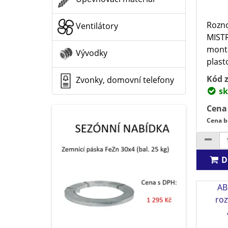
Rozno
Ventilátory
MIST
montá
Vývodky
plast
Kód z
Zvonky, domovní telefony
sk
Cena
Cena b
D
AB
roz