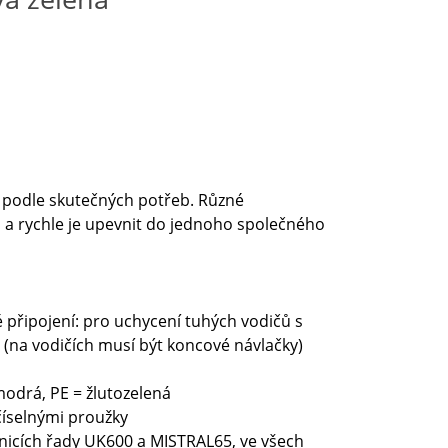
ě podle skutečných potřeb. Různé
a rychle je upevnit do jednoho společného
 připojení: pro uchycení tuhých vodičů s
(na vodičích musí být koncové návlačky)
odrá, PE = žlutozelená
íselnými proužky
dnicích řady UK600 a MISTRAL65, ve všech