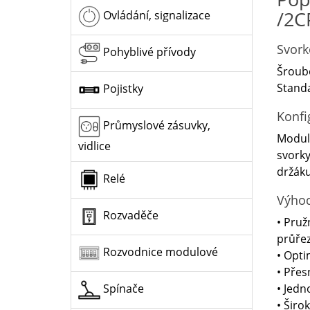
/2C
Ovládání, signalizace
Svork
Pohyblivé přívody
Šroubo
Standa
Pojistky
Konfi
Průmyslové zásuvky,
Modula
vidlice
svorky
držáku
Relé
Výho
Rozvaděče
• Pruž
průřez
Rozvodnice modulové
• Opti
• Přes
• Jedn
Spínače
• Širo