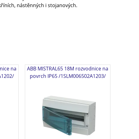
říních, nástěnných i stojanových.
nice na
ABB MISTRAL65 18M rozvodnice na
A1202/
povrch IP65 /1SLM006502A1203/