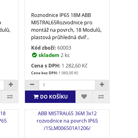
Roznodnice IP65 18M ABB
o
MISTRAL65Rozvodnice pro
dulů,
montáž na povrch, 18 Modulů,
plastová průhledná dvíř..
Kód zboží:
60003
skladem
2 ks
Cena s DPH:
1 282,60 Kč
Cena bez DPH:
1 060,00 Kč
DO KOŠÍKU
x18
ABB MISTRAL65 36M 3x12
P65
rozvodnice na povrch IP65
/1SLM006501A1206/