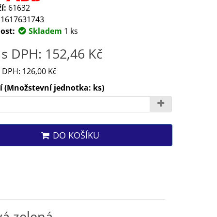
í:
61632
1617631743
ost:
Skladem
1 ks
s DPH: 152,46 Kč
 DPH: 126,00 Kč
 (Množstevní jednotka: ks)
DO KOŠÍKU
á zelená