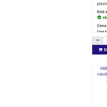
plast
Kód z
sk
Cena
Cena b
D
ABB
nástě