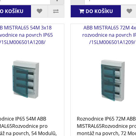
O KOŠÍKU
DO KOŠÍKU
B MISTRAL65 54M 3x18
ABB MISTRAL65 72M 4
vodnice na povrch IP65
rozvodnice na povrch I
/1SLM006501A1208/
/1SLM006501A1209/
dnice IP65 54M ABB
Roznodnice IP65 72M ABB
RAL65Rozvodnice pro
MISTRAL65Rozvodnice pr
ž na povrch, 54 Modulů,
montáž na povrch, 72 Mo