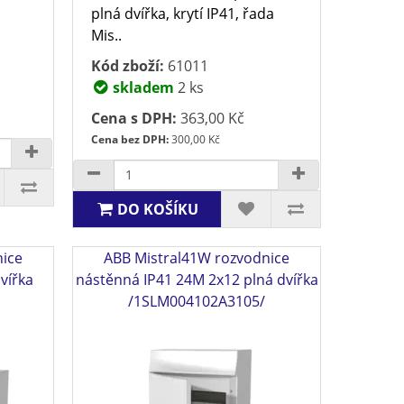
plná dvířka, krytí IP41, řada
Mis..
Kód zboží:
61011
skladem
2 ks
Cena s DPH:
363,00 Kč
Cena bez DPH:
300,00 Kč
DO KOŠÍKU
nice
ABB Mistral41W rozvodnice
vířka
nástěnná IP41 24M 2x12 plná dvířka
/1SLM004102A3105/