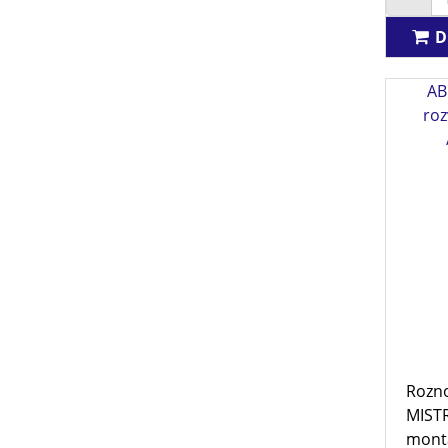
D
AB
roz
Rozno
MIST
montá