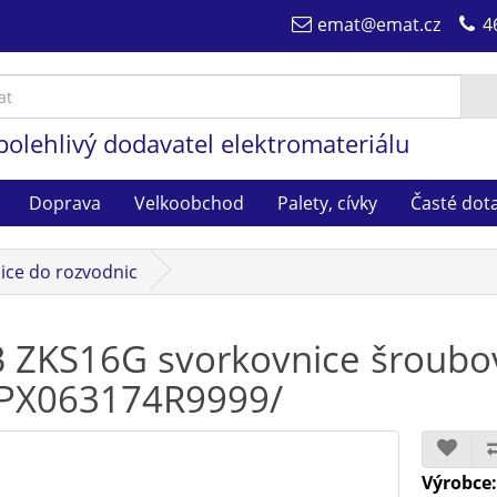
emat@emat.cz
4
polehlivý dodavatel elektromateriálu
Doprava
Velkoobchod
Palety, cívky
Časté dot
ice do rozvodnic
 ZKS16G svorkovnice šroubo
PX063174R9999/
Výrobce