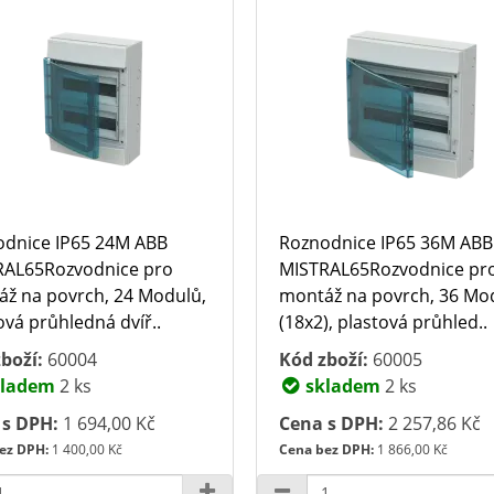
dnice IP65 24M ABB
Roznodnice IP65 36M ABB
RAL65Rozvodnice pro
MISTRAL65Rozvodnice pr
ž na povrch, 24 Modulů,
montáž na povrch, 36 Mo
ová průhledná dvíř..
(18x2), plastová průhled..
boží:
60004
Kód zboží:
60005
ladem
2 ks
skladem
2 ks
 s DPH:
1 694,00 Kč
Cena s DPH:
2 257,86 Kč
ez DPH:
1 400,00 Kč
Cena bez DPH:
1 866,00 Kč