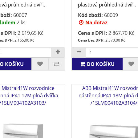
ová průhledná dvíř..
plastová průhledná dvíř..
boží:
60007
Kód zboží:
60009
ladem
2 ks
Na dotaz
 s DPH:
2 619,65 Kč
Cena s DPH:
2 867,70 Kč
ez DPH:
2 165,00 Kč
Cena bez DPH:
2 370,00 Kč
O KOŠÍKU
DO KOŠÍKU
 Mistral41W rozvodnice
ABB Mistral41W rozvod
nná IP41 12M plná dvířka
nástěnná IP41 18M plná d
/1SLM004102A3103/
/1SLM004102A3104/