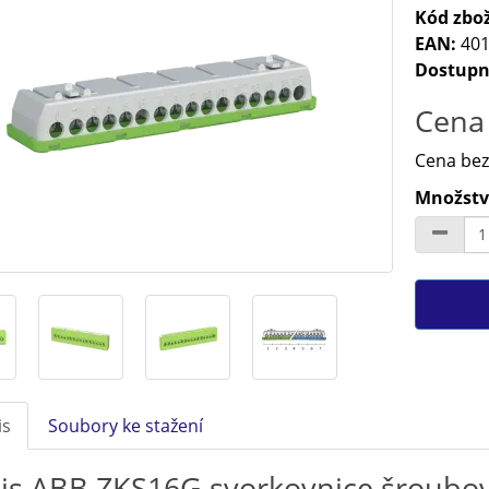
Kód zbož
EAN:
401
Dostupn
Cena 
Cena bez
Množství
is
Soubory ke stažení
is ABB ZKS16G svorkovnice šroubov