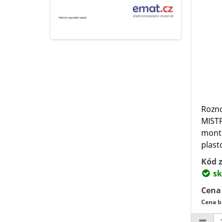
Rozno
MIST
montá
plast
Kód z
sk
Cena
Cena b