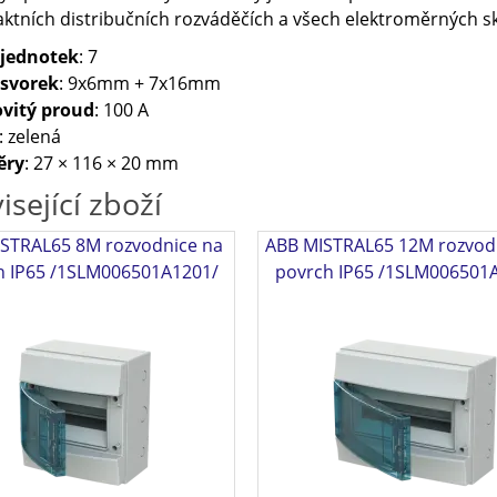
tních distribučních rozváděčích a všech elektroměrných sk
 jednotek
: 7
 svorek
: 9x6mm + 7x16mm
vitý proud
: 100 A
: zelená
ěry
: 27 × 116 × 20 mm
isející zboží
STRAL65 8M rozvodnice na
ABB MISTRAL65 12M rozvod
h IP65 /1SLM006501A1201/
povrch IP65 /1SLM006501