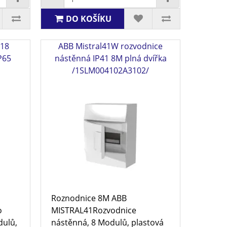
DO KOŠÍKU
x18
ABB Mistral41W rozvodnice
P65
nástěnná IP41 8M plná dvířka
/1SLM004102A3102/
Roznodnice 8M ABB
o
MISTRAL41Rozvodnice
dulů,
nástěnná, 8 Modulů, plastová