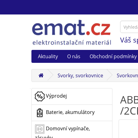
Váš s
Aktuality
O nás
Obchodní podmínky
Svorky, svorkovnice
Svorkovn
Výprodej
ABB
/2C
Baterie, akumulátory
Domovní vypínače,
zásuvky