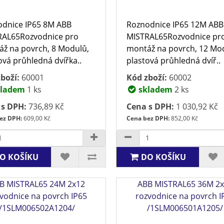
dnice IP65 8M ABB
Roznodnice IP65 12M ABB
RAL65Rozvodnice pro
MISTRAL65Rozvodnice pr
ž na povrch, 8 Modulů,
montáž na povrch, 12 Mo
ová průhledná dvířka..
plastová průhledná dvíř..
boží:
60001
Kód zboží:
60002
ladem
1 ks
skladem
2 ks
 s DPH:
736,89 Kč
Cena s DPH:
1 030,92 Kč
ez DPH:
609,00 Kč
Cena bez DPH:
852,00 Kč
O KOŠÍKU
DO KOŠÍKU
B MISTRAL65 24M 2x12
ABB MISTRAL65 36M 2
vodnice na povrch IP65
rozvodnice na povrch I
/1SLM006502A1204/
/1SLM006501A1205/