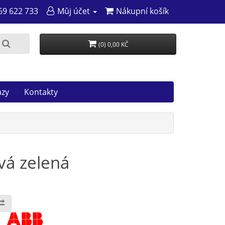
69 622 733
Můj účet
Nákupní košík
(0) 0,00 KČ
azy
Kontakty
vá zelená
: