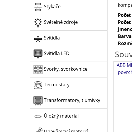
kompak
Stykače
Počet
Počet
Světelné zdroje
Jmeno
Barva
Svítidla
Rozm
Souv
Svítidla LED
ABB MI
Svorky, svorkovnice
povrc
Termostaty
Transformátory, tlumivky
Úložný materiál
Upevňovací materiál