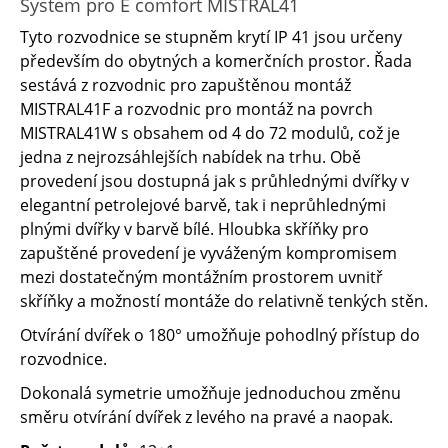
System pro E comfort MISTRAL41
Tyto rozvodnice se stupněm krytí IP 41 jsou určeny
především do obytných a komerčních prostor. Řada
sestává z rozvodnic pro zapuštěnou montáž
MISTRAL41F a rozvodnic pro montáž na povrch
MISTRAL41W s obsahem od 4 do 72 modulů, což je
jedna z nejrozsáhlejších nabídek na trhu. Obě
provedení jsou dostupná jak s průhlednými dvířky v
elegantní petrolejové barvě, tak i neprůhlednými
plnými dvířky v barvě bílé. Hloubka skříňky pro
zapuštěné provedení je vyváženým kompromisem
mezi dostatečným montážním prostorem uvnitř
skříňky a možností montáže do relativně tenkých stěn.
Otvírání dvířek o 180° umožňuje pohodlný přístup do
rozvodnice.
Dokonalá symetrie umožňuje jednoduchou změnu
směru otvírání dvířek z levého na pravé a naopak.