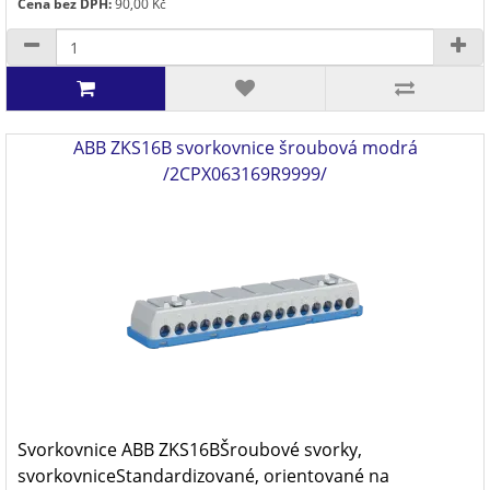
Cena bez DPH:
90,00 Kč
ABB ZKS16B svorkovnice šroubová modrá
/2CPX063169R9999/
Svorkovnice ABB ZKS16BŠroubové svorky,
svorkovniceStandardizované, orientované na