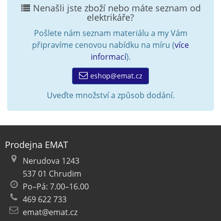
Nenašli jste zboží nebo máte seznam od
elektrikáře?
Pošlete nám seznam materiálu a my Vám
připravíme cenovou nabídku na míru (
více
informací
).
eshop@emat.cz
Uveďte množství a způsob dodání.
Prodejna EMAT
Nerudova 1243
537 01 Chrudim
Po–Pá: 7.00–16.00
469 622 733
emat@emat.cz