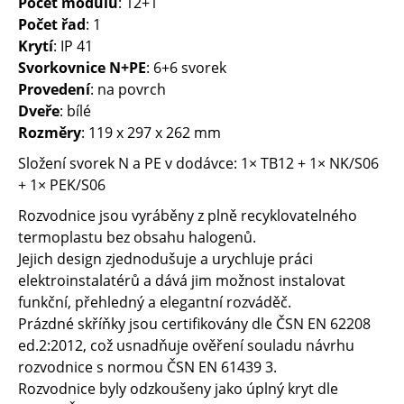
Počet modulů
: 12+1
Počet řad
: 1
Krytí
: IP 41
Svorkovnice N+PE
: 6+6 svorek
Provedení
: na povrch
Dveře
: bílé
Rozměry
: 119 x 297 x 262 mm
Složení svorek N a PE v dodávce: 1× TB12 + 1× NK/S06
+ 1× PEK/S06
Rozvodnice jsou vyráběny z plně recyklovatelného
termoplastu bez obsahu halogenů.
Jejich design zjednodušuje a urychluje práci
elektroinstalatérů a dává jim možnost instalovat
funkční, přehledný a elegantní rozváděč.
Prázdné skříňky jsou certifikovány dle ČSN EN 62208
ed.2:2012, což usnadňuje ověření souladu návrhu
rozvodnice s normou ČSN EN 61439 3.
Rozvodnice byly odzkoušeny jako úplný kryt dle