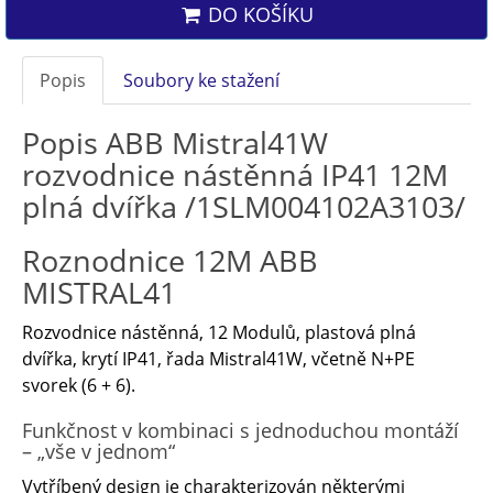
DO KOŠÍKU
Popis
Soubory ke stažení
Popis ABB Mistral41W
rozvodnice nástěnná IP41 12M
plná dvířka /1SLM004102A3103/
Roznodnice 12M ABB
MISTRAL41
Rozvodnice nástěnná, 12 Modulů, plastová plná
dvířka, krytí IP41, řada Mistral41W, včetně N+PE
svorek (6 + 6).
Funkčnost v kombinaci s jednoduchou montáží
– „vše v jednom“
Vytříbený design je charakterizován některými