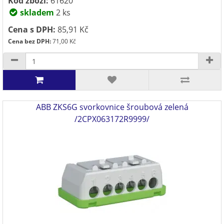
Kód zboží:
61620
skladem
2 ks
Cena s DPH:
85,91 Kč
Cena bez DPH:
71,00 Kč
ABB ZKS6G svorkovnice šroubová zelená
/2CPX063172R9999/