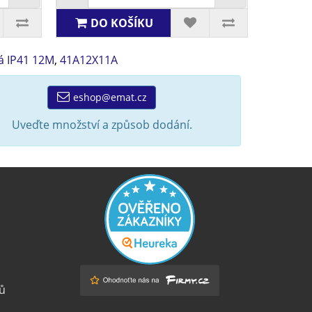
DO KOŠÍKU
á IP41 12M
,
41A12X11A
eshop@emat.cz
Uveďte množství a způsob dodání.
ů