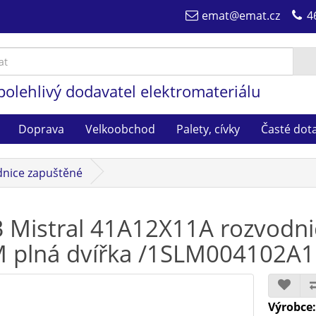
emat@emat.cz
4
polehlivý dodavatel elektromateriálu
Doprava
Velkoobchod
Palety, cívky
Časté dot
nice zapuštěné
 Mistral 41A12X11A rozvodni
 plná dvířka /1SLM004102A1
Výrobce