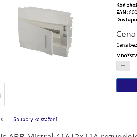
Kód zbož
EAN:
800
Dostupn
Cena 
Cena bez
Množství
is
Soubory ke stažení
is ABB Mistral 41A12X11A rozvodni