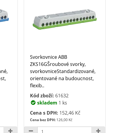
Svorkovnice ABB
ZKS16GŠroubové svorky,
ané,
svorkovniceStandardizované,
st,
orientované na budoucnost,
flexib..
Kód zboží:
61632
skladem
1 ks
Cena s DPH:
152,46 Kč
Cena bez DPH:
126,00 Kč