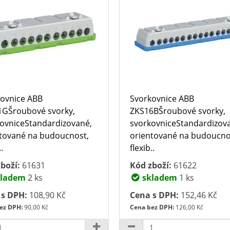
ovnice ABB
Svorkovnice ABB
1GŠroubové svorky,
ZKS16BŠroubové svorky,
ovniceStandardizované,
svorkovniceStandardizov
tované na budoucnost,
orientované na budoucno
.
flexib..
boží:
61631
Kód zboží:
61622
ladem
2 ks
skladem
1 ks
 s DPH:
108,90 Kč
Cena s DPH:
152,46 Kč
ez DPH:
90,00 Kč
Cena bez DPH:
126,00 Kč