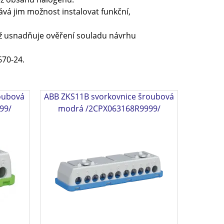
dává jim možnost instalovat funkční,
ož usnadňuje ověření souladu návrhu
670-24.
oubová
ABB ZKS11B svorkovnice šroubová
99/
modrá /2CPX063168R9999/