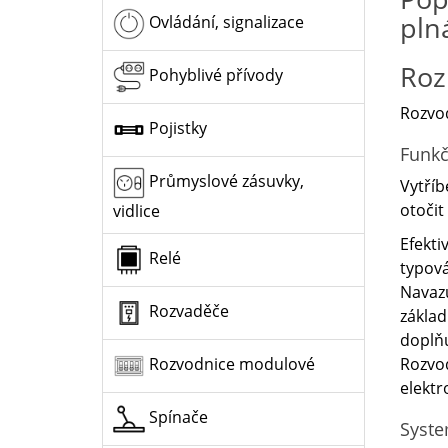
pln
Ovládání, signalizace
Roz
Pohyblivé přívody
Rozvod
Pojistky
Funkč
Průmyslové zásuvky,
Vytříb
otočit
vidlice
Efekti
Relé
typov
Navazu
Rozvaděče
základ
doplňu
Rozvod
Rozvodnice modulové
elektr
Spínače
Syste