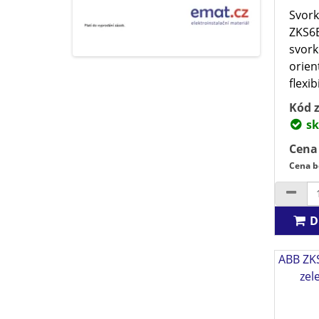
Svork
ZKS6B
svork
orien
flexibi
Kód z
sk
Cena
Cena b
D
ABB ZK
zel