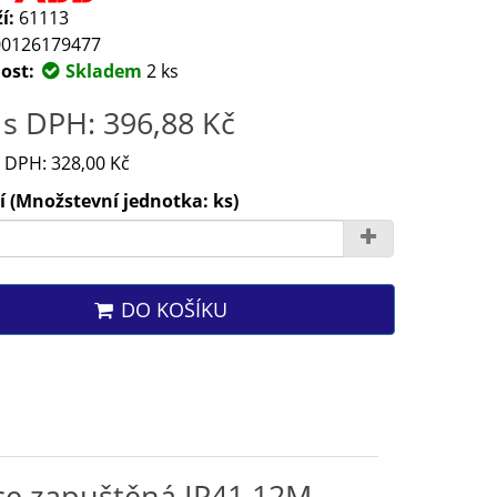
í:
61113
0126179477
ost:
Skladem
2 ks
s DPH: 396,88 Kč
 DPH: 328,00 Kč
 (Množstevní jednotka: ks)
DO KOŠÍKU
ce zapuštěná IP41 12M