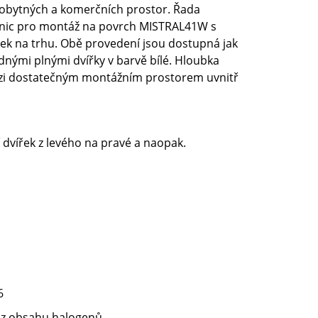
 obytných a komerčních prostor. Řada
dnic pro montáž na povrch MISTRAL41W s
dek na trhu. Obě provedení jsou dostupná jak
ednými plnými dvířky v barvě bílé. Hloubka
zi dostatečným montážním prostorem uvnitř
vířek z levého na pravé a naopak.
6
ez obsahu halogenů.