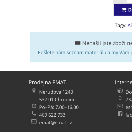
D
Tagy:
A
Nenašli jste zboží 
Pošlete nám seznam materiálu a my Vám p
Prodejna EMAT
Intern
Nerudova 1243
Do
537 01 Chrudim
73
Po–Pá: 7.00–16.00
es
469 622 733
fa
emat@emat.cz