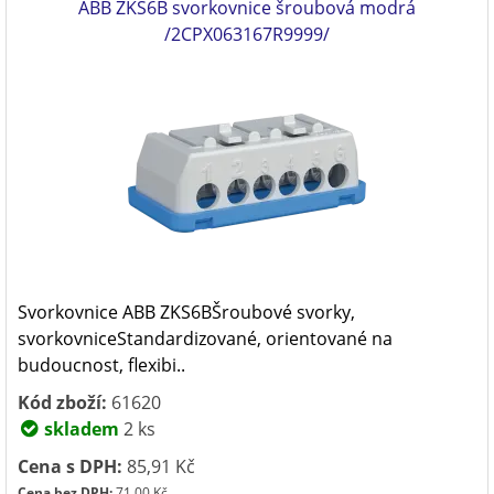
ABB ZKS6B svorkovnice šroubová modrá
/2CPX063167R9999/
Svorkovnice ABB ZKS6BŠroubové svorky,
svorkovniceStandardizované, orientované na
budoucnost, flexibi..
Kód zboží:
61620
skladem
2 ks
Cena s DPH:
85,91 Kč
Cena bez DPH:
71,00 Kč