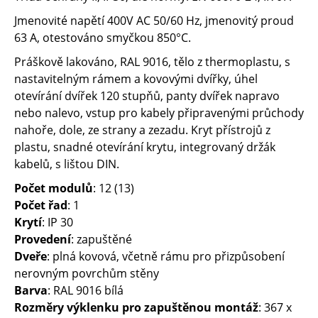
Jmenovité napětí 400V AC 50/60 Hz, jmenovitý proud
63 A, otestováno smyčkou 850°C.
Práškově lakováno, RAL 9016, tělo z thermoplastu, s
nastavitelným rámem a kovovými dvířky, úhel
otevírání dvířek 120 stupňů, panty dvířek napravo
nebo nalevo, vstup pro kabely připravenými průchody
nahoře, dole, ze strany a zezadu. Kryt přístrojů z
plastu, snadné otevírání krytu, integrovaný držák
kabelů, s lištou DIN.
Počet modulů
: 12 (13)
Počet řad
: 1
Krytí
: IP 30
Provedení
: zapuštěné
Dveře
: plná kovová, včetně rámu pro přizpůsobení
nerovným povrchům stěny
Barva
: RAL 9016 bílá
Rozměry výklenku pro zapuštěnou montáž
: 367 x