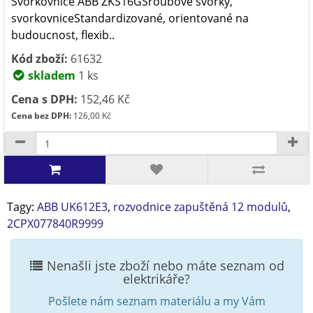
Svorkovnice ABB ZKS16GŠroubové svorky,
svorkovniceStandardizované, orientované na
budoucnost, flexib..
Kód zboží:
61632
skladem
1 ks
Cena s DPH:
152,46 Kč
Cena bez DPH:
126,00 Kč
Tagy:
ABB UK612E3
,
rozvodnice zapuštěná 12 modulů
,
2CPX077840R9999
Nenašli jste zboží nebo máte seznam od
elektrikáře?
Pošlete nám seznam materiálu a my Vám