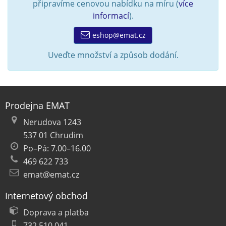
připravíme cenovou nabídku na míru (
více
informací
).
eshop@emat.cz
Uveďte množství a způsob dodání.
Prodejna EMAT
Nerudova 1243
537 01 Chrudim
Po–Pá: 7.00–16.00
469 622 733
emat@emat.cz
Internetový obchod
Doprava a platba
732 510 041