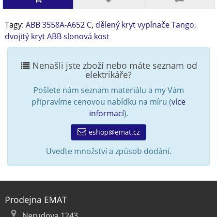
Tagy:
ABB 3558A-A652 C
,
dělený kryt vypínače Tango
,
dvojitý kryt ABB slonová kost
Nenašli jste zboží nebo máte seznam od
elektrikáře?
Pošlete nám seznam materiálu a my Vám
připravíme cenovou nabídku na míru (
více
informací
).
eshop@emat.cz
Uveďte množství a způsob dodání.
Prodejna EMAT
Nerudova 1243