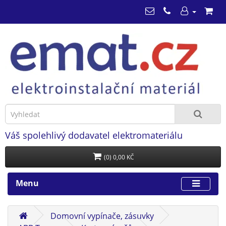
Váš spolehlivý dodavatel elektromateriálu
(0) 0,00 KČ
Menu
Domovní vypínače, zásuvky