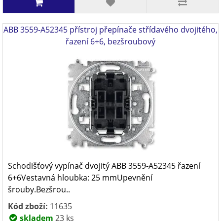
ABB 3559-A52345 přístroj přepínače střídavého dvojitého,
řazení 6+6, bezšroubový
Schodišťový vypínač dvojitý ABB 3559-A52345 řazení
6+6Vestavná hloubka: 25 mmUpevnění
šrouby.Bezšrou..
Kód zboží:
11635
skladem
23 ks