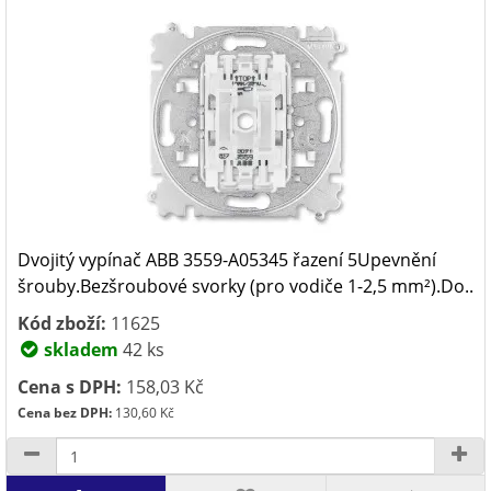
Dvojitý vypínač ABB 3559-A05345 řazení 5Upevnění
šrouby.Bezšroubové svorky (pro vodiče 1-2,5 mm²).Do..
Kód zboží:
11625
skladem
42 ks
Cena s DPH:
158,03 Kč
Cena bez DPH:
130,60 Kč