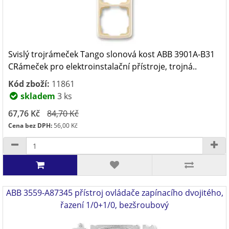
Svislý trojrámeček Tango slonová kost ABB 3901A-B31
CRámeček pro elektroinstalační přístroje, trojná..
Kód zboží:
11861
skladem
3 ks
67,76 Kč
84,70 Kč
Cena bez DPH:
56,00 Kč
ABB 3559-A87345 přístroj ovládače zapínacího dvojitého,
řazení 1/0+1/0, bezšroubový