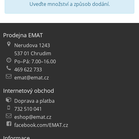
Uveďte množství a způsob dodání.
Prodejna EMAT
Nerudova 1243
537 01 Chrudim
Po–Pá: 7.00–16.00
469 622 733
emat@emat.cz
Internetový obchod
Doprava a platba
732 510 041
eshop@emat.cz
facebook.com/EMAT.cz
Informace