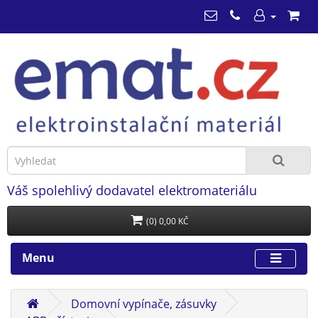
Váš spolehlivý dodavatel elektromateriálu
(0) 0,00 KČ
Menu
Domovní vypínače, zásuvky