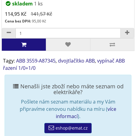
skladem
1 ks
114,95 Kč
141,57 Kč
Cena bez DPH:
95,00 Kč
Tagy:
ABB 3559-A87345
,
dvojtlačítko ABB
,
vypínač ABB
řazení 1/0+1/0
Nenašli jste zboží nebo máte seznam od
elektrikáře?
Pošlete nám seznam materiálu a my Vám
připravíme cenovou nabídku na míru (
více
informací
).
eshop@emat.cz