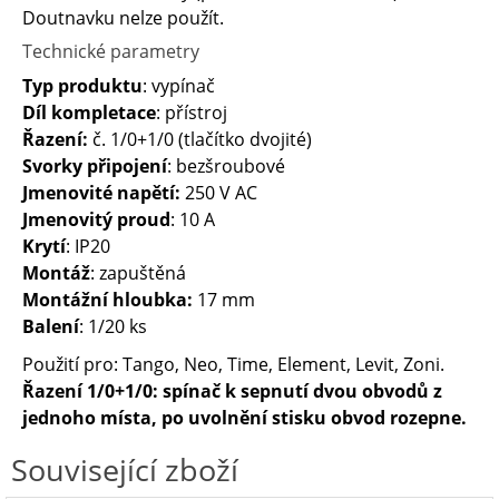
Doutnavku nelze použít.
Technické parametry
Typ produktu
: vypínač
Díl kompletace
: přístroj
Řazení:
č. 1/0+1/0 (tlačítko dvojité)
Svorky připojení
: bezšroubové
Jmenovité napětí:
250 V AC
Jmenovitý proud
: 10 A
Krytí
: IP20
Montáž
: zapuštěná
Montážní hloubka:
17 mm
Balení
: 1/20 ks
Použití pro: Tango, Neo, Time, Element, Levit, Zoni.
Řazení 1/0+1/0: spínač k sepnutí dvou obvodů z
jednoho místa, po uvolnění stisku obvod rozepne.
Související zboží