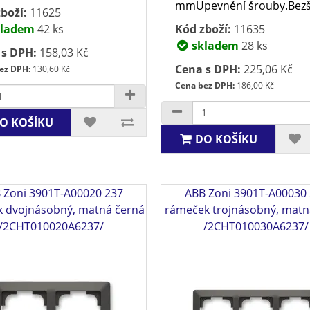
mmUpevnění šrouby.Bezš
boží:
11625
ladem
42 ks
Kód zboží:
11635
skladem
28 ks
 s DPH:
158,03 Kč
Cena s DPH:
225,06 Kč
ez DPH:
130,60 Kč
Cena bez DPH:
186,00 Kč
O KOŠÍKU
DO KOŠÍKU
 Zoni 3901T-A00020 237
ABB Zoni 3901T-A00030
 dvojnásobný, matná černá
rámeček trojnásobný, matn
/2CHT010020A6237/
/2CHT010030A6237/