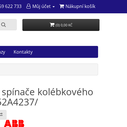
69 622 733
Můj účet
Nákupní košík
(0) 0,00 KČ
azy
Kontakty
 spínače kolébkového
52A4237/
: