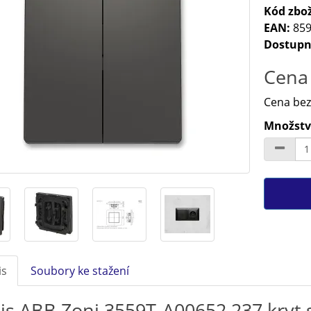
Kód zbož
EAN:
859
Dostupn
Cena 
Cena bez
Množství
is
Soubory ke stažení
is ABB Zoni 3559T-A00652 237 kryt