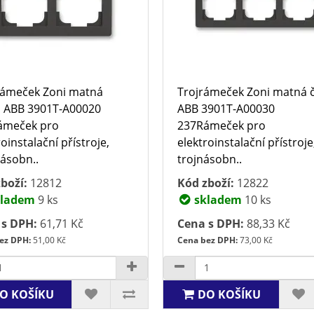
rámeček Zoni matná
Trojrámeček Zoni matná 
 ABB 3901T-A00020
ABB 3901T-A00030
ámeček pro
237Rámeček pro
oinstalační přístroje,
elektroinstalační přístroje
ásobn..
trojnásobn..
boží:
12812
Kód zboží:
12822
ladem
9 ks
skladem
10 ks
 s DPH:
61,71 Kč
Cena s DPH:
88,33 Kč
ez DPH:
51,00 Kč
Cena bez DPH:
73,00 Kč
O KOŠÍKU
DO KOŠÍKU