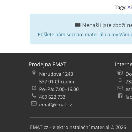
Tagy:
A
Nenašli jste zboží 
Pošlete nám seznam materiálu a my Vám p
Prodejna EMAT
Intern
Nerudova 1243
Do
537 01 Chrudim
73
Po–Pá: 7.00–16.00
es
469 622 733
fa
emat@emat.cz
EMAT.cz – elektroinstalační materiál © 2026