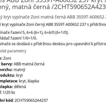
ený, matná černá /2CHT590652A423
ý kryt vypínače Zoni matná černá ABB 3559T-A00652 
 kryt vypínače Zoni černý ABB 3559T-A00652 237 s přídržnou
ínače řazení 5, 6+6 (6+1), 6+6/0 (6+1/0).
ládač řazení 1/0+1/0.
pínače se dodává s přídržnou deskou pro upevnění k přístroj
ické parametry
n
: Zoni
 barvy
: ABB matná černá
ovrchu
: matný
roduktu
: kryt
ompletace
: kryt, klapka
klapka:
dělená
í
: 1/20 ks
lní kód
: 2CHT590652A4237