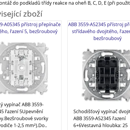
ntáž do podkladů třídy reakce na oheň B, C, D, E (při použit
isející zboží
9-A05345 přístroj přepínače
ABB 3559-A52345 přístroj p
ého, řazení 5, bezšroubový
střídavého dvojitého, řaze
bezšroubový
tý vypínač ABB 3559-
5 řazení 5Upevnění
Schodišťový vypínač dvoji
y.Bezšroubové svorky
ABB 3559-A52345 řazení
vodiče 1-2,5 mm²).Do..
6+6Vestavná hloubka: 25