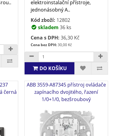
rou..
elektroinstalační přístroje,
jednonásobný A..
Kód zboží:
12802
skladem
36 ks
Cena s DPH:
36,30 Kč
Cena bez DPH:
30,00 Kč
DO KOŠÍKU
 237
ABB 3559-A87345 přístroj ovládače
á černá
zapínacího dvojitého, řazení
1/0+1/0, bezšroubový