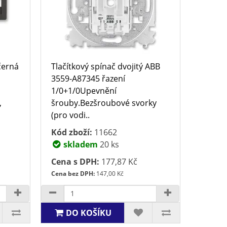
černá
Tlačítkový spínač dvojitý ABB
3559-A87345 řazení
1/0+1/0Upevnění
,
šrouby.Bezšroubové svorky
(pro vodi..
Kód zboží:
11662
skladem
20 ks
Cena s DPH:
177,87 Kč
Cena bez DPH:
147,00 Kč
DO KOŠÍKU