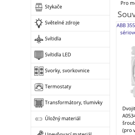
Pro mo
Stykače
Souv
Světelné zdroje
ABB 355
sériov
Svítidla
Svítidla LED
Svorky, svorkovnice
Termostaty
Transformátory, tlumivky
Dvoji
A0534
Úložný materiál
šroub
(pro 
Upevňovací materiál