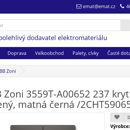
emat@emat.cz
4
polehlivý dodavatel elektromateriálu
Doprava
Velkoobchod
Palety, cívky
Časté dot
BB Zoni
 Zoni 3559T-A00652 237 kryt
ený, matná černá /2CHT5906
Výrobce