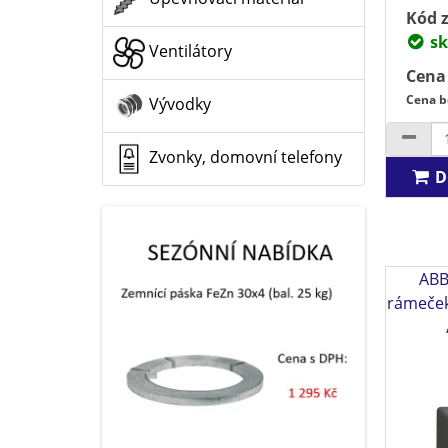
Kód z
sk
Ventilátory
Cena
Cena b
Vývodky
Zvonky, domovní telefony
D
ABB
rámeček