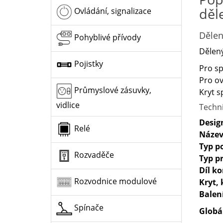
děl
Ovládání, signalizace
Dělen
Pohyblivé přívody
Dělený
Pojistky
Pro sp
Pro ov
Průmyslové zásuvky,
Kryt s
vidlice
Techn
Desig
Relé
Název
Typ p
Rozvaděče
Typ p
Díl k
Rozvodnice modulové
Kryt, 
Balen
Spínače
Globá