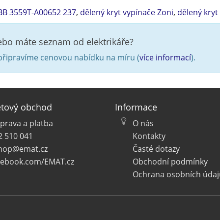
BB 3559T-A00652 237
,
dělený kryt vypínače Zoni
,
dělený kry
nebo máte seznam od elektrikáře?
řipravíme cenovou nabídku na míru (
více informací
).
etový obchod
Informace
prava a platba
O nás
2 510 041
Kontakty
hop@emat.cz
Časté dotazy
cebook.com/EMAT.cz
Obchodní podmínky
Ochrana osobních údaj