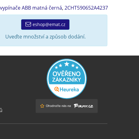
t vypínače ABB matná černá
,
2CHT590652A4237
eshop@emat.cz
Uveďte množství a způsob dodání.
ů