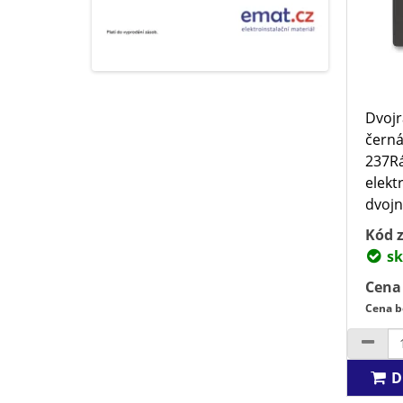
Dvoj
černá
237R
elektr
dvojn
Kód z
sk
Cena
Cena b
D