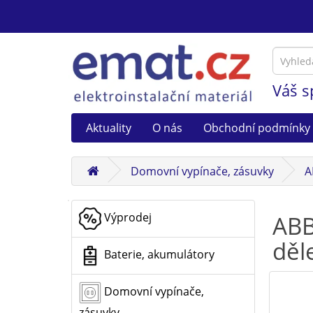
Váš s
Aktuality
O nás
Obchodní podmínky
Domovní vypínače, zásuvky
A
Výprodej
ABB
děl
Baterie, akumulátory
Domovní vypínače,
zásuvky