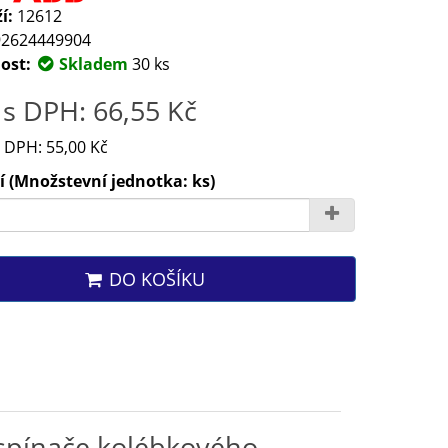
í:
12612
2624449904
ost:
Skladem
30 ks
s DPH: 66,55 Kč
 DPH: 55,00 Kč
 (Množstevní jednotka: ks)
DO KOŠÍKU
 spínače kolébkového