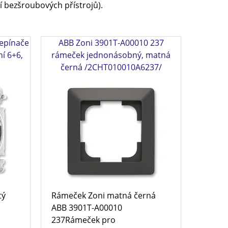
í bezšroubových přístrojů).
řepínače
ABB Zoni 3901T-A00010 237
ní 6+6,
rámeček jednonásobný, matná
černá /2CHT010010A6237/
tý
Rámeček Zoni matná černá
ABB 3901T-A00010
237Rámeček pro