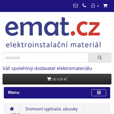
Váš spolehlivý dodavatel elektromateriálu
(0) 0,00 KČ
Menu
Domovní vypínače, zásuvky