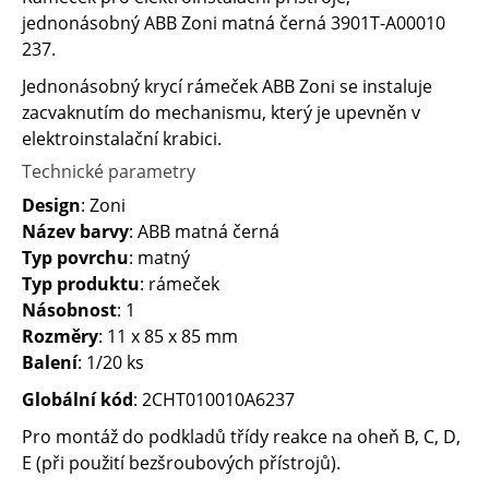
jednonásobný ABB Zoni matná černá 3901T-A00010
237.
Jednonásobný krycí rámeček ABB Zoni se instaluje
zacvaknutím do mechanismu, který je upevněn v ​
elektroinstalační krabici.
Technické parametry
Design
: Zoni
Název barvy
: ABB matná černá
Typ povrchu
: matný
Typ produktu
: rámeček
Násobnost
: 1
Rozměry
: 11 x 85 x 85 mm
Balení
: 1/20 ks
Globální kód
: 2CHT010010A6237
Pro montáž do podkladů třídy reakce na oheň B, C, D,
E (při použití bezšroubových přístrojů).