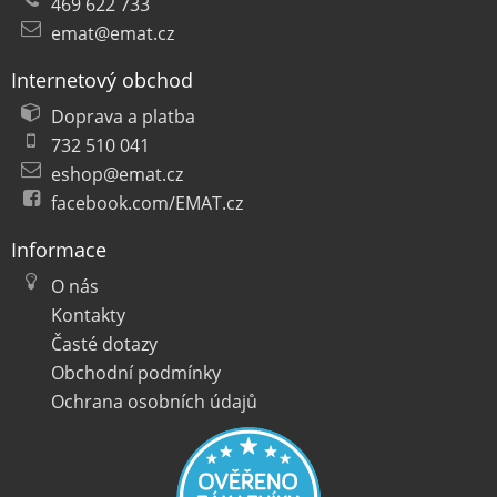
469 622 733
emat@emat.cz
Internetový obchod
Doprava a platba
732 510 041
eshop@emat.cz
facebook.com/EMAT.cz
Informace
O nás
Kontakty
Časté dotazy
Obchodní podmínky
Ochrana osobních údajů