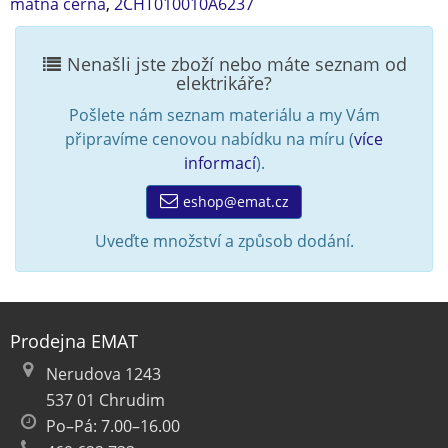
matná černá
,
2CHT010010A6237
Nenašli jste zboží nebo máte seznam od
elektrikáře?
Pošlete nám seznam materiálu a my Vám
připravíme cenovou nabídku na míru (
více
informací
).
eshop@emat.cz
Uveďte množství a způsob dodání.
Prodejna EMAT
Nerudova 1243
537 01 Chrudim
Po–Pá: 7.00–16.00