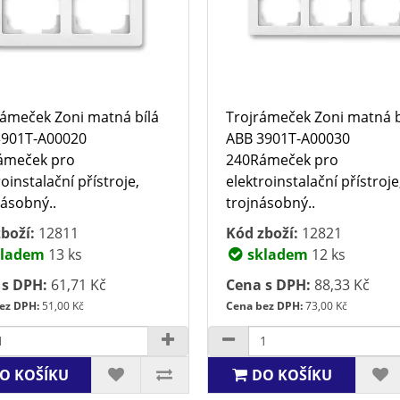
ámeček Zoni matná bílá
Trojrámeček Zoni matná b
3901T-A00020
ABB 3901T-A00030
ámeček pro
240Rámeček pro
oinstalační přístroje,
elektroinstalační přístroje
ásobný..
trojnásobný..
boží:
12811
Kód zboží:
12821
ladem
13 ks
skladem
12 ks
 s DPH:
61,71 Kč
Cena s DPH:
88,33 Kč
ez DPH:
51,00 Kč
Cena bez DPH:
73,00 Kč
O KOŠÍKU
DO KOŠÍKU