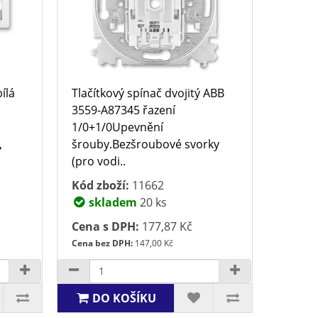
ílá
Tlačítkový spínač dvojitý ABB
3559-A87345 řazení
1/0+1/0Upevnění
,
šrouby.Bezšroubové svorky
(pro vodi..
Kód zboží:
11662
skladem
20 ks
Cena s DPH:
177,87 Kč
Cena bez DPH:
147,00 Kč
DO KOŠÍKU