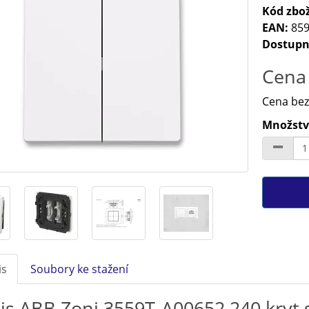
Kód zbož
EAN:
859
Dostupn
Cena 
Cena bez
Množství
is
Soubory ke stažení
is ABB Zoni 3559T-A00652 240 kryt