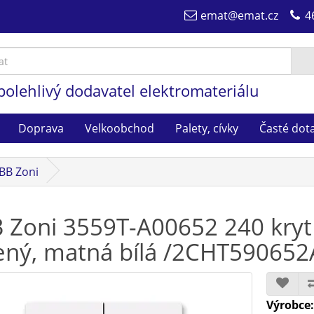
emat@emat.cz
4
polehlivý dodavatel elektromateriálu
Doprava
Velkoobchod
Palety, cívky
Časté dot
BB Zoni
 Zoni 3559T-A00652 240 kryt
ený, matná bílá /2CHT59065
Výrobce