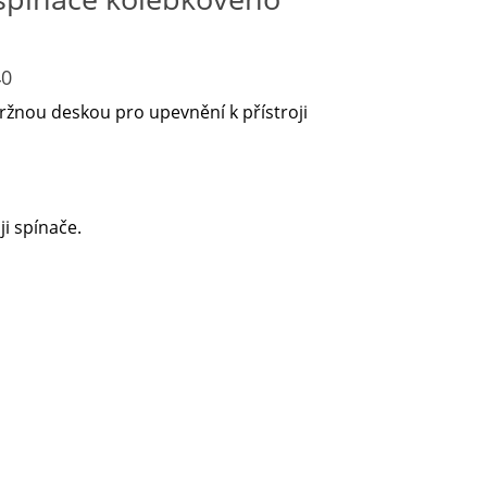
40
ržnou deskou pro upevnění k přístroji
i spínače.