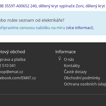
BB 3559T-A00652 240
,
dělený kryt vypínače Zoni
,
dělený kryt
nebo máte seznam od elektrikáře?
řipravíme cenovou nabídku na míru (
více informací
).
etový obchod
Informace
prava a platba
O nás
2 510 041
Kontakty
hop@emat.cz
Časté dotazy
cebook.com/EMAT.cz
Obchodní podmínky
Ochrana osobních údaj