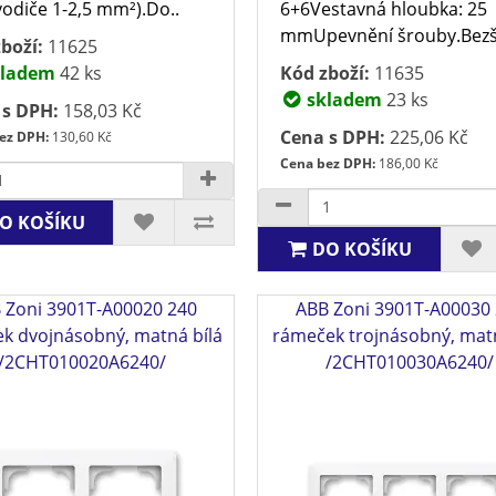
vodiče 1-2,5 mm²).Do..
6+6Vestavná hloubka: 25
mmUpevnění šrouby.Bezš
boží:
11625
ladem
42 ks
Kód zboží:
11635
skladem
23 ks
 s DPH:
158,03 Kč
Cena s DPH:
225,06 Kč
ez DPH:
130,60 Kč
Cena bez DPH:
186,00 Kč
O KOŠÍKU
DO KOŠÍKU
 Zoni 3901T-A00020 240
ABB Zoni 3901T-A00030
k dvojnásobný, matná bílá
rámeček trojnásobný, matn
/2CHT010020A6240/
/2CHT010030A6240/