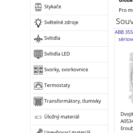
Stykače
Pro mo
Souv
Světelné zdroje
ABB 355
Svítidla
sériov
Svítidla LED
Svorky, svorkovnice
Termostaty
Transformátory, tlumivky
Dvoji
Úložný materiál
A0534
šroub
Upevňovací materiál