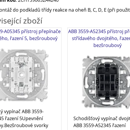
ntáž do podkladů třídy reakce na oheň B, C, D, E (při použit
isející zboží
9-A05345 přístroj přepínače
ABB 3559-A52345 přístroj p
ého, řazení 5, bezšroubový
střídavého dvojitého, řaze
bezšroubový
tý vypínač ABB 3559-
5 řazení 5Upevnění
Schodišťový vypínač dvoji
y.Bezšroubové svorky
ABB 3559-A52345 řazení