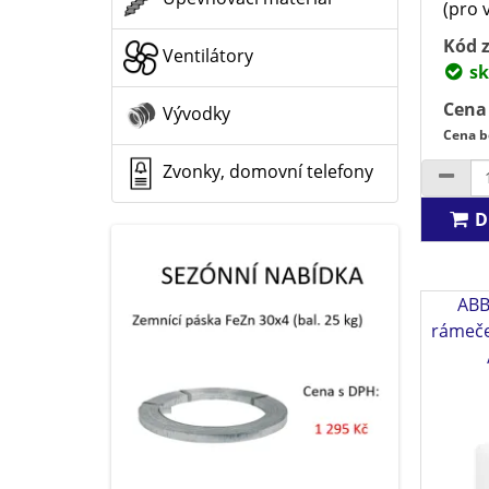
(pro 
Kód z
Ventilátory
sk
Cena
Vývodky
Cena b
Zvonky, domovní telefony
D
ABB
rámeče