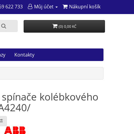
69 622 733
Můj účet
Nákupní košík
(0) 0,00 KČ
azy
Kontakty
 spínače kolébkového
2A4240/
: