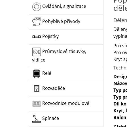
děl
Ovládání, signalizace
Dělen
Pohyblivé přívody
Dělený
vypína
Pojistky
Pro sp
Průmyslové zásuvky,
Pro ov
Kryt s
vidlice
Techn
Relé
Desig
Název
Rozvaděče
Typ p
Typ p
Rozvodnice modulové
Díl k
Kryt, 
Balen
Spínače
Globá