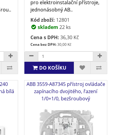
pro elektroinstalační přístroje,
rou..
jednonásobný AB..
Kód zboží:
12801
skladem
22 ks
Cena s DPH:
36,30 Kč
Cena bez DPH:
30,00 Kč
DO KOŠÍKU
 240
ABB 3559-A87345 přístroj ovládače
á bílá
zapínacího dvojitého, řazení
1/0+1/0, bezšroubový