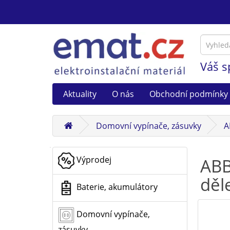
Váš s
Aktuality
O nás
Obchodní podmínky
Domovní vypínače, zásuvky
A
Výprodej
ABB
děl
Baterie, akumulátory
Domovní vypínače,
zásuvky