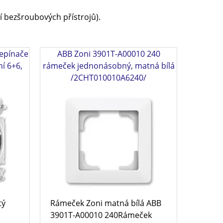
í bezšroubových přístrojů).
řepínače
ABB Zoni 3901T-A00010 240
ní 6+6,
rámeček jednonásobný, matná bílá
/2CHT010010A6240/
tý
Rámeček Zoni matná bílá ABB
3901T-A00010 240Rámeček