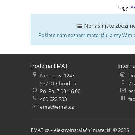
Tagy:
A
Nenašli jste zboží 
Pošlete nám seznam materiálu a my Vám p
Prodejna EMAT
Intern
Nerudova 1243
Do
537 01 Chrudim
73
Po–Pá: 7.00–16.00
es
469 622 733
fa
emat@emat.cz
EMAT.cz – elektroinstalační materiál © 2026