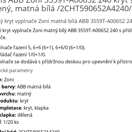
ený, matná bílá /2CHT590652A4240/
ý kryt vypínače Zoni matná bílá ABB 3559T-A00652 2
 kryt vypínače Zoni matný bílý ABB 3559T-A00652 240 s příd
če.
ínače řazení 5, 6+6 (6+1), 6+6/0 (6+1/0).
ládač řazení 1/0+1/0.
pínače se dodává s přídržnou deskou pro upevnění k přístroj
ické parametry
n
: Zoni
 barvy
: ABB matná bílá
ovrchu
: matný
roduktu
: kryt
ompletace
: kryt, klapka
klapka:
dělená
í
: 1/20 ks
lní kód
: 2CHT590652A4240