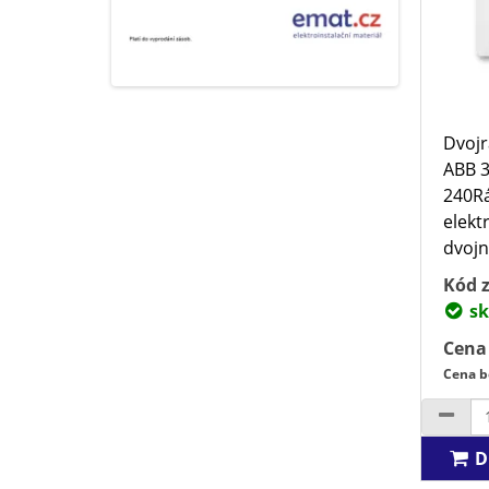
Dvojr
ABB 
240R
elektr
dvojn
Kód z
sk
Cena
Cena b
D