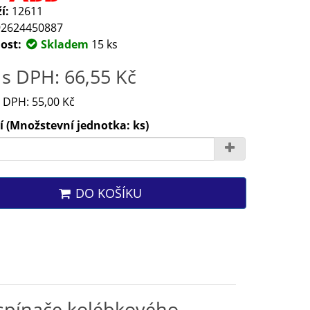
í:
12611
2624450887
ost:
Skladem
15 ks
s DPH: 66,55 Kč
 DPH: 55,00 Kč
 (Množstevní jednotka: ks)
DO KOŠÍKU
 spínače kolébkového