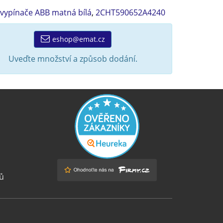
 vypínače ABB matná bílá
,
2CHT590652A4240
eshop@emat.cz
Uveďte množství a způsob dodání.
ů