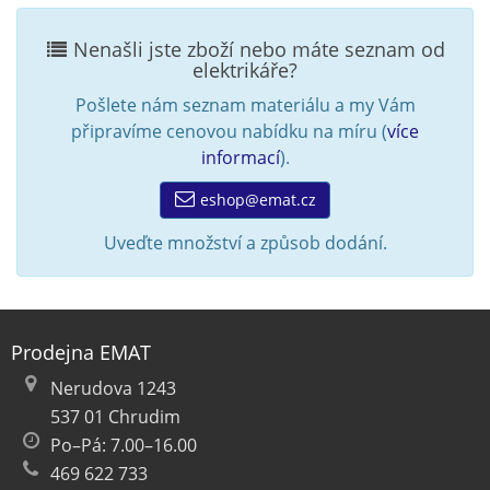
Nenašli jste zboží nebo máte seznam od
elektrikáře?
Pošlete nám seznam materiálu a my Vám
připravíme cenovou nabídku na míru (
více
informací
).
eshop@emat.cz
Uveďte množství a způsob dodání.
Prodejna EMAT
Nerudova 1243
537 01 Chrudim
Po–Pá: 7.00–16.00
469 622 733