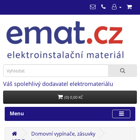
Váš spolehlivý dodavatel elektromateriálu
(0) 0,00 KČ
Menu
Domovní vypínače, zásuvky