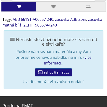
Tagy:
ABB 6619T-A06657 240
,
zásuvka ABB Zoni
,
zásuvka
matná bílá
,
2CHT196657A4240
Nenašli jste zboží nebo máte seznam od
elektrikáře?
Pošlete nám seznam materiálu a my Vám
připravíme cenovou nabídku na míru (
více
informací
).
eshop@emat.cz
Uveďte množství a způsob dodání.
Prodejna EMAT