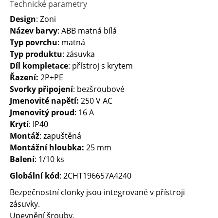
Technické parametry
Design
: Zoni
Název barvy
: ABB matná bílá
Typ povrchu
: matná
Typ produktu
: zásuvka
Díl kompletace
: přístroj s krytem
Řazení:
2P+PE
Svorky připojení
: bezšroubové
Jmenovité napětí:
250 V AC
Jmenovitý proud
: 16 A
Krytí
: IP40
Montáž
: zapuštěná
Montážní hloubka:
25 mm
Balení
: 1/10 ks
Globální kód
: 2CHT196657A4240
Bezpečnostní clonky jsou integrované v přístroji
zásuvky.
Upevnění šrouby.