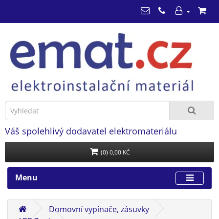
Váš spolehlivý dodavatel elektromateriálu
(0) 0,00 KČ
Menu
Domovní vypínače, zásuvky