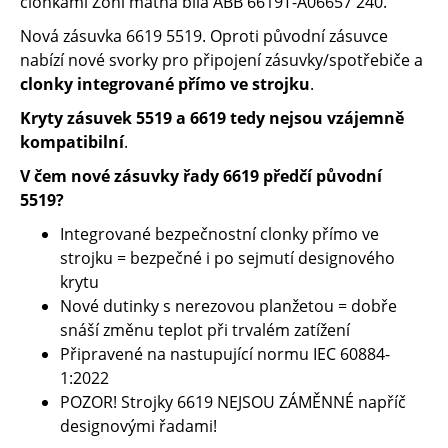
clonkami Zoni matná bílá ABB 6619T-A06657 240.
Nová zásuvka ​6619 5519. Oproti původní zásuvce
nabízí nové svorky pro připojení zásuvky/spotřebiče a ​
clonky integrované přímo ve strojku
. ​
Kryty zásuvek 5519 a 6619 tedy nejsou vzájemně
kompatibilní
.
V čem nové zásuvky řady 6619 předčí původní
5519?
Integrované bezpečnostní clonky přímo ve
strojku = bezpečné i po sejmutí designového
krytu
Nové dutinky s nerezovou planžetou = dobře
snáší změnu teplot při trvalém zatížení
Připravené na nastupující normu IEC 60884-
1:2022
POZOR! Strojky 6619 NEJSOU ZÁMĚNNÉ napříč
designovými řadami!