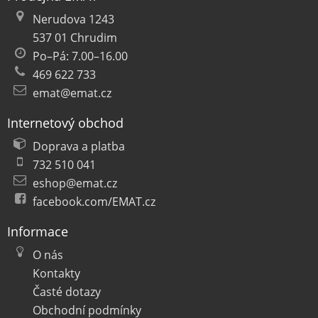
Nerudova 1243
537 01 Chrudim
Po–Pá: 7.00–16.00
469 622 733
emat@emat.cz
Internetový obchod
Doprava a platba
732 510 041
eshop@emat.cz
facebook.com/EMAT.cz
Informace
O nás
Kontakty
Časté dotazy
Obchodní podmínky