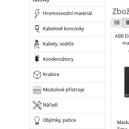
Zbož
Hromosvodní materiál
Kabelové koncovky
ABB E
ma
Kabely, vodiče
Kondenzátory
Krabice
Modulové přístroje
Nářadí
Objímky, patice
Maska