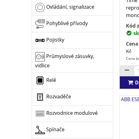
Time 
Ovládání, signalizace
repro
monof
Pohyblivé přívody
Kód z
sk
Pojistky
Cena
Kč
Průmyslové zásuvky,
Cena be
vidlice
Relé
D
Rozvaděče
ABB ESB
Rozvodnice modulové
Spínače