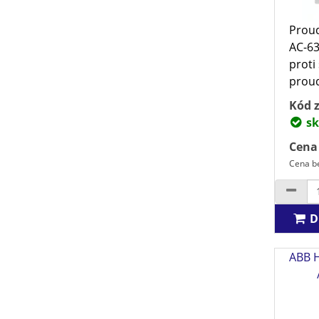
Proud
AC-63
proti
proud
Kód z
sk
Cena
Cena be
D
ABB 