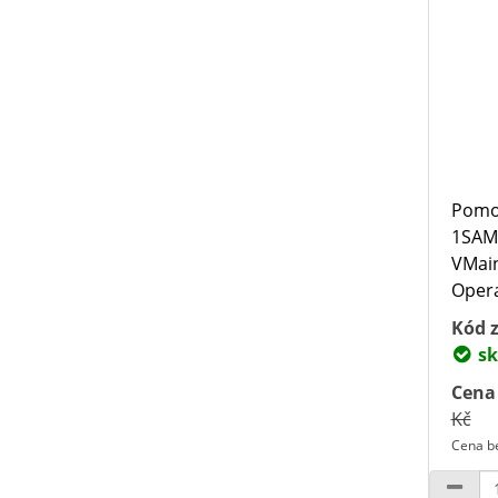
Pomo
1SAM
VMain
Opera
Kód z
sk
Cena
Kč
Cena b