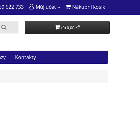
69 622 733
Můj účet
Nákupní košík
(0) 0,00 KČ
azy
Kontakty