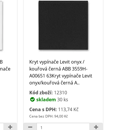
BB
Kryt vypínače Levit onyx /
ínače
kouřová černá ABB 3559H-
A00651 63Kryt vypínače Levit
onyx/kouřová černá A..
Kód zboží:
12310
skladem
30 ks
Cena s DPH:
113,74 Kč
Cena bez DPH: 94,00 Kč