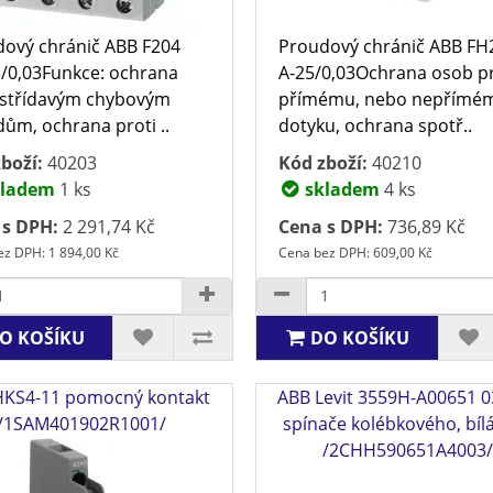
ový chránič ABB F204
Proudový chránič ABB FH
/0,03Funkce: ochrana
A-25/0,03Ochrana osob pr
 střídavým chybovým
přímému, nebo nepřímé
ům, ochrana proti ..
dotyku, ochrana spotř..
boží:
40203
Kód zboží:
40210
ladem
1 ks
skladem
4 ks
 s DPH:
2 291,74 Kč
Cena s DPH:
736,89 Kč
z DPH: 1 894,00 Kč
Cena bez DPH: 609,00 Kč
O KOŠÍKU
DO KOŠÍKU
HKS4-11 pomocný kontakt
ABB Levit 3559H-A00651 0
/1SAM401902R1001/
spínače kolébkového, bílá
/2CHH590651A4003/