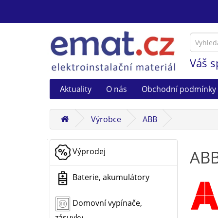
Váš s
Aktuality
O nás
Obchodní podmínky
Výrobce
ABB
Výprodej
AB
Baterie, akumulátory
Domovní vypínače,
zásuvky