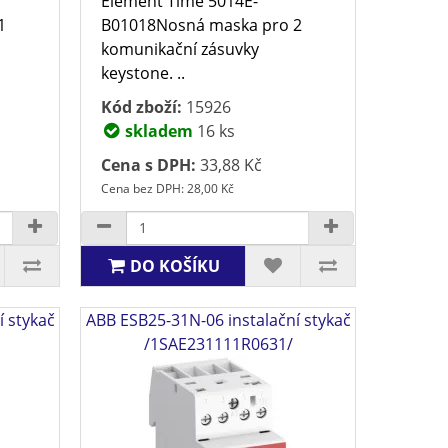
Element Time 5014E-
1
B01018Nosná maska pro 2
komunikační zásuvky
keystone. ..
Kód zboží:
15926
skladem
16 ks
Cena s DPH:
33,88 Kč
Cena bez DPH: 28,00 Kč
DO KOŠÍKU
í stykač
ABB ESB25-31N-06 instalační stykač
/1SAE231111R0631/