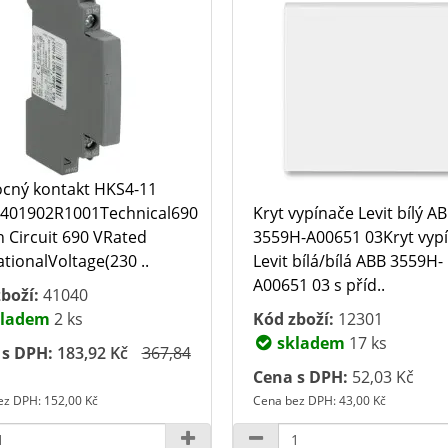
cný kontakt HKS4-11
401902R1001Technical690
Kryt vypínače Levit bílý A
 Circuit 690 VRated
3559H-A00651 03Kryt vyp
tionalVoltage(230 ..
Levit bílá/bílá ABB 3559H-
A00651 03 s příd..
boží:
41040
ladem
2 ks
Kód zboží:
12301
skladem
17 ks
 s DPH:
183,92 Kč
367,84
Cena s DPH:
52,03 Kč
ez DPH: 152,00 Kč
Cena bez DPH: 43,00 Kč