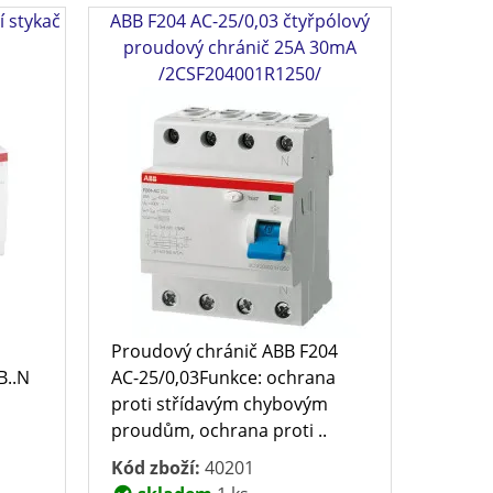
í stykač
ABB F204 AC-25/0,03 čtyřpólový
proudový chránič 25A 30mA
/2CSF204001R1250/
Proudový chránič ABB F204
B..N
AC-25/0,03Funkce: ochrana
proti střídavým chybovým
proudům, ochrana proti ..
Kód zboží:
40201