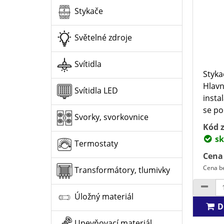
Stykače
Světelné zdroje
Svítidla
Styka
Hlavn
Svítidla LED
insta
se po
Svorky, svorkovnice
Kód z
sk
Termostaty
Cena
Cena b
Transformátory, tlumivky
Úložný materiál
D
Upevňovací materiál