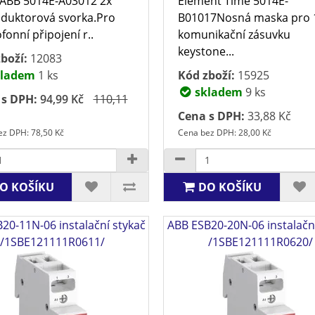
ABB 5014E-A03012 2x
Element Time 5014E-
duktorová svorka.Pro
B01017Nosná maska pro 
onní připojení r..
komunikační zásuvku
keystone...
boží:
12083
ladem
1 ks
Kód zboží:
15925
skladem
9 ks
 s DPH:
94,99 Kč
110,11
Cena s DPH:
33,88 Kč
z DPH: 78,50 Kč
Cena bez DPH: 28,00 Kč
O KOŠÍKU
DO KOŠÍKU
20-11N-06 instalační stykač
ABB ESB20-20N-06 instalačn
/1SBE121111R0611/
/1SBE121111R0620/