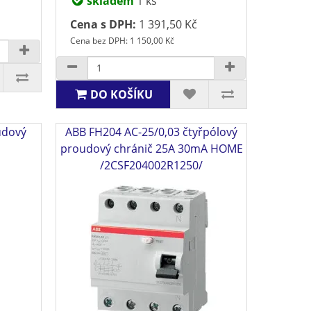
skladem
1 ks
Cena s DPH:
1 391,50 Kč
Cena bez DPH: 1 150,00 Kč
DO KOŠÍKU
udový
ABB FH204 AC-25/0,03 čtyřpólový
proudový chránič 25A 30mA HOME
/2CSF204002R1250/