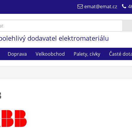
emat@emat.cz
4
polehlivý dodavatel elektromateriálu
Doprava
Velkoobchod
Palety, cívky
Časté dot
B