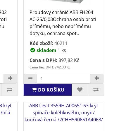
202
Proudový chránič ABB FH204
oti
AC-25/0,03Ochrana osob proti
mu
přímému, nebo nepřímému
dotyku, ochrana spot..
Kód zboží:
40211
skladem
1 ks
Cena s DPH:
897,82 Kč
Cena bez DPH: 742,00 Kč
DO KOŠÍKU
3 kryt
ABB Levit 3559H-A00651 63 kryt
/bílá
spínače kolébkového, onyx /
kouřová černá /2CHH590651A4063/