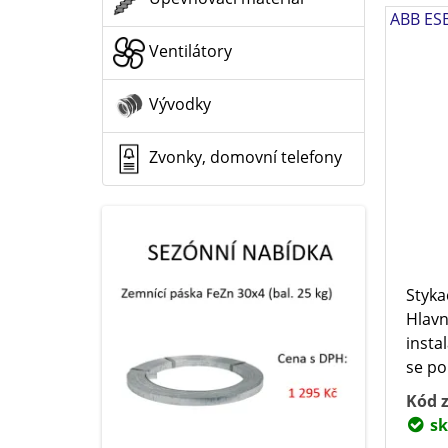
ABB ESB
Ventilátory
Vývodky
Zvonky, domovní telefony
Styka
Hlavn
insta
se po
Kód z
sk