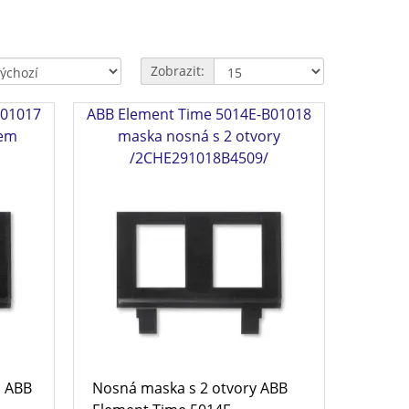
Zobrazit:
B01017
ABB Element Time 5014E-B01018
rem
maska nosná s 2 otvory
/2CHE291018B4509/
m ABB
Nosná maska s 2 otvory ABB