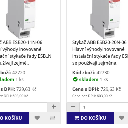
č ABB ESB20-11N-06
Stykač ABB ESB20-20N-06
í výhody Inovované
Hlavní výhodyInovované
lační stykače řady ESB..N
instalační stykače řady ES
užívají zejmé..
se používají zejména..
boží:
42720
Kód zboží:
42730
ladem
1 ks
skladem
1 ks
 s DPH:
729,63 Kč
Cena s DPH:
729,63 Kč
ez DPH: 603,00 Kč
Cena bez DPH: 603,00 Kč
O KOŠÍKU
DO KOŠÍKU