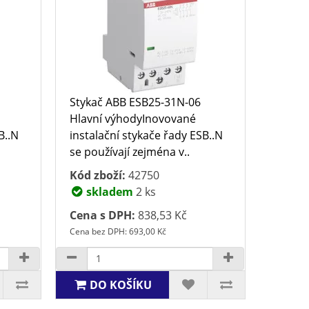
Stykač ABB ESB25-31N-06
Hlavní výhodyInovované
B..N
instalační stykače řady ESB..N
se používají zejména v..
Kód zboží:
42750
skladem
2 ks
Cena s DPH:
838,53 Kč
Cena bez DPH: 693,00 Kč
DO KOŠÍKU