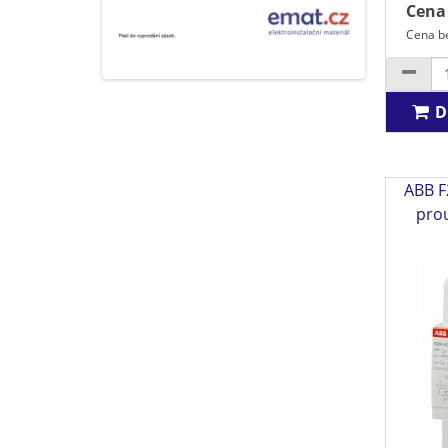
Cena
Cena b
D
ABB F
pro