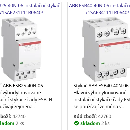
25-40N-06 instalační stykač
ABB ESB40-40N-06 instalačn
/1SAE231111R0640/
/1SAE341111R0640/
č ABB ESB25-40N-06
Stykač ABB ESB40-40N-06
í výhodyInovované
Hlavní výhodyInovované
lační stykače řady ESB..N
instalační stykače řady ES
užívají zejména..
se používají zejména v..
boží:
42740
Kód zboží:
42760
ladem
2 ks
skladem
2 ks