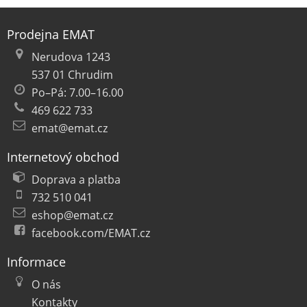
Prodejna EMAT
Nerudova 1243
537 01 Chrudim
Po–Pá: 7.00–16.00
469 622 733
emat@emat.cz
Internetový obchod
Doprava a platba
732 510 041
eshop@emat.cz
facebook.com/EMAT.cz
Informace
O nás
Kontakty