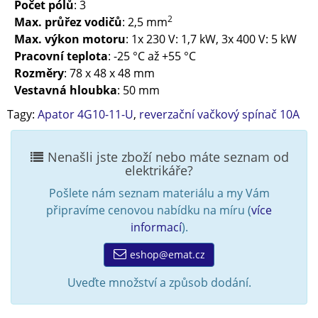
Počet pólů
: 3
2
Max. průřez vodičů
: 2,5 mm
Max. výkon motoru
: 1x 230 V: 1,7 kW, 3x 400 V: 5 kW
Pracovní teplota
: -25 °C až +55 °C
Rozměry
: 78 x 48 x 48 mm
Vestavná hloubka
: 50 mm
Tagy:
Apator 4G10-11-U
,
reverzační vačkový spínač 10A
Nenašli jste zboží nebo máte seznam od
elektrikáře?
Pošlete nám seznam materiálu a my Vám
připravíme cenovou nabídku na míru (
více
informací
).
eshop@emat.cz
Uveďte množství a způsob dodání.