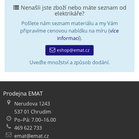
Nenašli jste zboží nebo máte seznam od
elektrikáře?
Pošlete nám seznam materiálu a my Vám
připravíme cenovou nabídku na míru (
více
informací
).
eshop@emat.cz
Uveďte množství a způsob dodání.
Prodejna EMAT
Nerudova 1243
537 01 Chrudim
Po–Pá: 7.00–16.00
469 622 733
emat@emat.cz