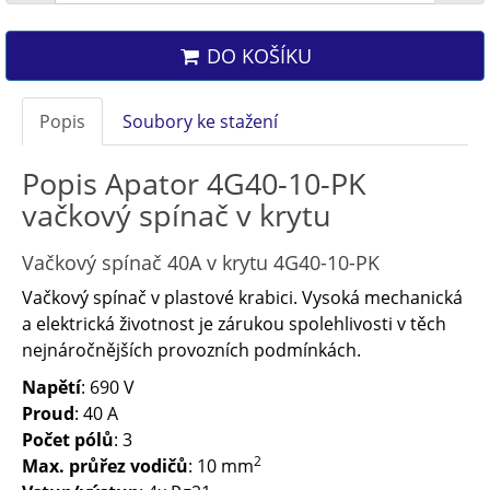
DO KOŠÍKU
Popis
Soubory ke stažení
Popis Apator 4G40-10-PK
vačkový spínač v krytu
Vačkový spínač 40A v krytu 4G40-10-PK
Vačkový spínač v plastové krabici. Vysoká mechanická
a elektrická životnost je zárukou spolehlivosti v těch
nejnáročnějších provozních podmínkách.
Napětí
: 690 V
Proud
: 40 A
Počet pólů
: 3
2
Max. průřez vodičů
: 10 mm