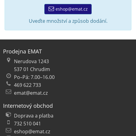
eshop@emat.cz
Uveďte množství a způsob dodání.
Prodejna EMAT
Nerudova 1243
537 01 Chrudim
Po–Pá: 7.00–16.00
469 622 733
emat@emat.cz
Internetový obchod
Doprava a platba
732 510 041
eshop@emat.cz