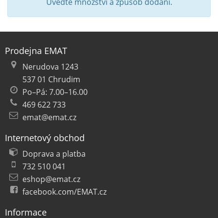
Uveďte množství a způsob dodání.
Prodejna EMAT
Nerudova 1243
537 01 Chrudim
Po–Pá: 7.00–16.00
469 622 733
emat@emat.cz
Internetový obchod
Doprava a platba
732 510 041
eshop@emat.cz
facebook.com/EMAT.cz
Informace