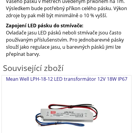
Vašeho pásku v metrech uvedeným příkonem na 1m.
Výsledkem bude potřebný příkon celého pásku. Výkon
zdroje by pak měl být minimálně o 10 % vyšší.
Zapojení LED pásku do stmívače:
Ovladače jasu LED pásků neboli stmívače jsou často
používaným příslušenstvím. Pro jednobarevné pásky
slouží jako regulace jasu, u barevných pásků jimi lze
přepínat barvy.
Související zboží
Mean Well LPH-18-12 LED transformátor 12V 18W IP67