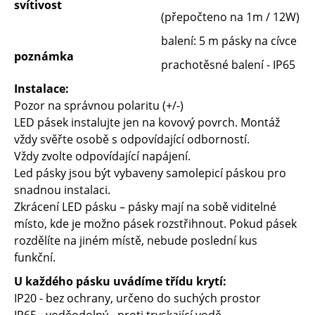
svítivost
(přepočteno na 1m / 12W)
balení: 5 m pásky na cívce
poznámka
prachotěsné balení - IP65
Instalace:
Pozor na správnou polaritu (+/-)
LED pásek instalujte jen na kovový povrch. Montáž
vždy svěřte osobě s odpovídající odborností.
Vždy zvolte odpovídající napájení.
Led pásky jsou být vybaveny samolepicí páskou pro
snadnou instalaci.
Zkrácení LED pásku – pásky mají na sobě viditelné
místo, kde je možno pásek rozstřihnout. Pokud pásek
rozdělíte na jiném místě, nebude poslední kus
funkční.
U každého pásku uvádíme třídu krytí:
IP20 - bez ochrany, určeno do suchých prostor