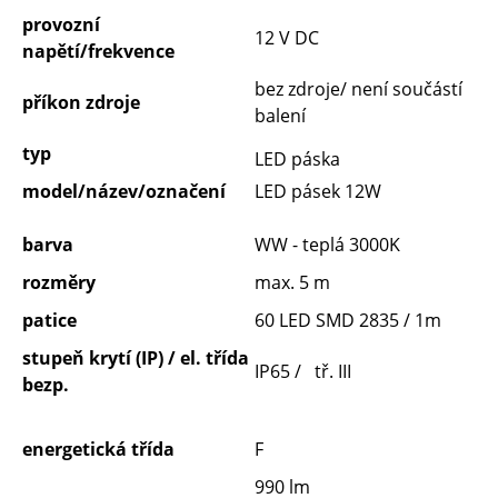
provozní
12 V DC
napětí/frekvence
bez zdroje/ není součástí
příkon zdroje
balení
typ
LED páska
model/název/označení
LED pásek 12W
barva
WW - teplá 3000K
rozměry
max. 5 m
patice
60 LED SMD 2835 / 1m
stupeň krytí (IP) / el. třída
IP65 / tř. III
bezp.
energetická třída
F
990 lm