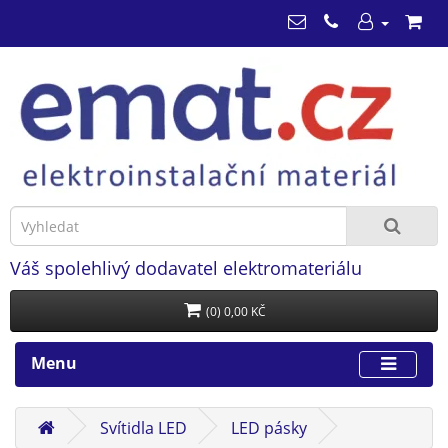
Váš spolehlivý dodavatel elektromateriálu
(0) 0,00 KČ
Menu
Svítidla LED
LED pásky