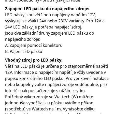
IP65 - voděodolný - proti tryskající vodě
Zapojení LED pásku do napájecího zdroje:
LED pásky jsou většinou napájeny napětím 12V,
vyskytují se však i 24V nebo 230V varianty. Pro 12V a
24V LED pásky je potřeba napájecí zdroj.
Jsou dva základní druhy zapojení LED pásku do
napájecího zdroje:
A. Zapojení pomocí konektoru
B. Pájení LED pásků
Vhodný zdroj pro LED pásky:
Většina LED pásků je určena pro stejnosměrné napětí
12V. Informace o napájecím napětí je vždy uvedena v
popisu konkrétního LED pásku. Pro venkovní instalace
nebo koupelny volte napájecí zdroje voděodolné, pro
interiér pak postačí zdroje s nižším krytím.
Potřebný výkon zdroje ve Wattech (W) můžete
jednoduše vypočítat - u pásku uvádíme příkon
(spotřebu) ve Wattech na 1m. Vynásobte délku