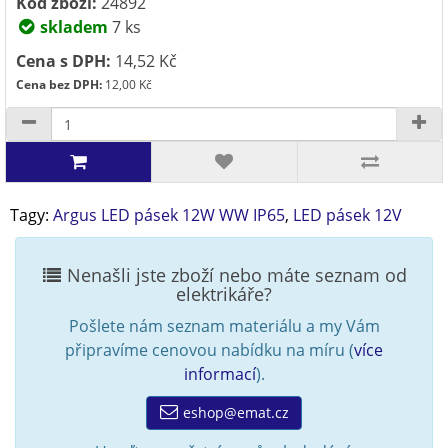
Kód zboží:
24892
skladem
7 ks
Cena s DPH:
14,52 Kč
Cena bez DPH:
12,00 Kč
Tagy:
Argus LED pásek 12W WW IP65
,
LED pásek 12V
Nenašli jste zboží nebo máte seznam od
elektrikáře?
Pošlete nám seznam materiálu a my Vám
připravíme cenovou nabídku na míru (
více
informací
).
eshop@emat.cz