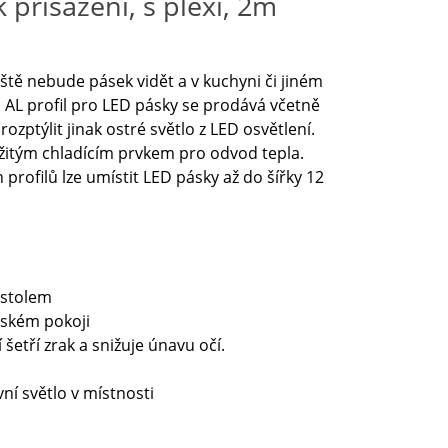
 přisazení, s plexi, 2m
iště nebude pásek vidět a v kuchyni či jiném
 AL profil pro LED pásky se prodává včetně
ozptýlit jinak ostré světlo z LED osvětlení.
ežitým chladícím prvkem pro odvod tepla.
profilů lze umístit LED pásky až do šířky 12
 stolem
tském pokoji
 šetří zrak a snižuje únavu očí.
vní světlo v místnosti