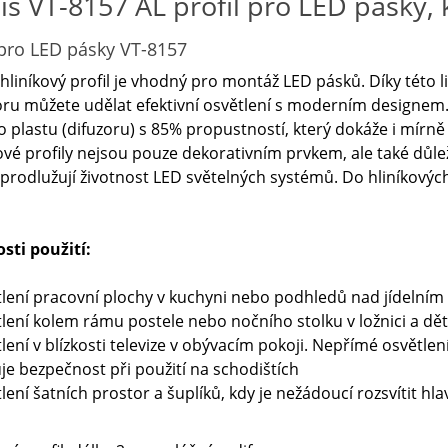
is VT-8157 AL profil pro LED pásky, k
 pro LED pásky VT-8157
hliníkový profil je vhodný pro montáž LED pásků. Díky této l
ru můžete udělat efektivní osvětlení s moderním designem.
o plastu (difuzoru) s 85% propustností, který dokáže i mírně r
ové profily nejsou pouze dekorativním prvkem, ale také důl
prodlužují životnost LED světelných systémů. Do hliníkových 
sti použití:
tlení pracovní plochy v kuchyni nebo podhledů nad jídelním
tlení kolem rámu postele nebo nočního stolku v ložnici a dě
tlení v blízkosti televize v obývacím pokoji. Nepřímé osvětlení
uje bezpečnost při použití na schodištích
tlení šatních prostor a šuplíků, kdy je nežádoucí rozsvítit hla