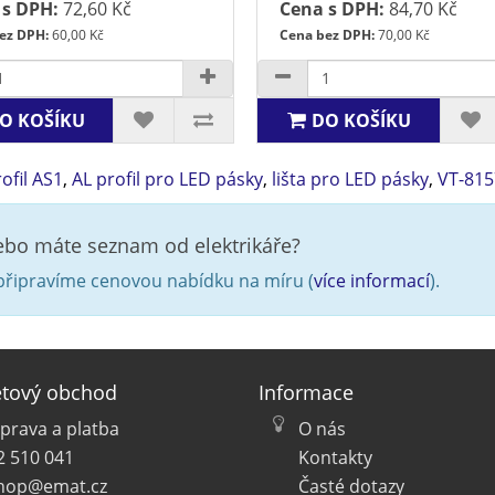
 s DPH:
72,60 Kč
Cena s DPH:
84,70 Kč
ez DPH:
60,00 Kč
Cena bez DPH:
70,00 Kč
O KOŠÍKU
DO KOŠÍKU
ofil AS1
,
AL profil pro LED pásky
,
lišta pro LED pásky
,
VT-815
nebo máte seznam od elektrikáře?
řipravíme cenovou nabídku na míru (
více informací
).
etový obchod
Informace
prava a platba
O nás
2 510 041
Kontakty
hop@emat.cz
Časté dotazy