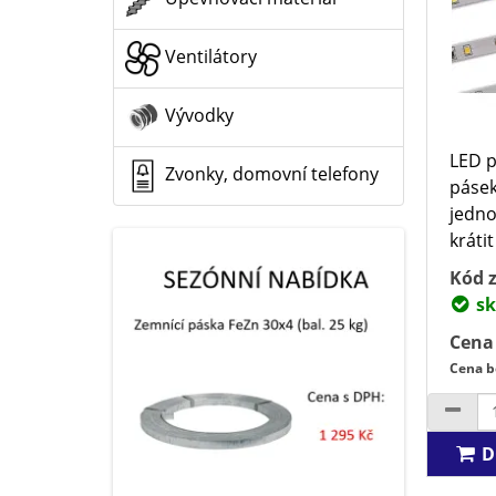
Ventilátory
Vývodky
LED 
Zvonky, domovní telefony
pásek
jedno
krátit
Kód z
sk
Cena
Cena b
D