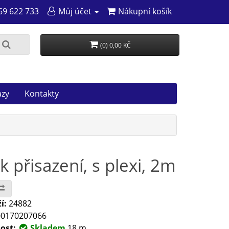
69 622 733
Můj účet
Nákupní košík
(0) 0,00 KČ
azy
Kontakty
k přisazení, s plexi, 2m
í:
24882
0170207066
ost:
Skladem
18 m