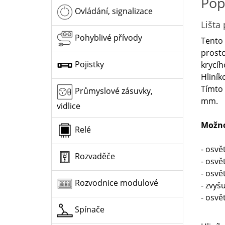
Pop
Ovládání, signalizace
Lišta
Pohyblivé přívody
Tento 
prosto
Pojistky
krycíh
Hliník
Tímto 
Průmyslové zásuvky,
mm.
vidlice
Možno
Relé
- osvě
Rozvaděče
- osvě
- osvě
Rozvodnice modulové
- zvyš
- osvě
Spínače