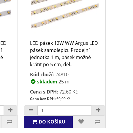
LED
LED pásek 12W WW Argus LED
í
pásek samolepicí. Prodejní
né
jednotka 1 m, pásek možné
krátit po 5 cm, dél..
Kód zboží:
24810
skladem
25 m
Cena s DPH:
72,60 Kč
Cena bez DPH:
60,00 Kč
DO KOŠÍKU