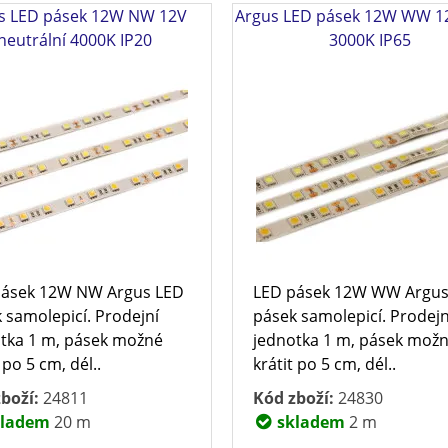
s LED pásek 12W NW 12V
Argus LED pásek 12W WW 12
neutrální 4000K IP20
3000K IP65
pásek 12W NW Argus LED
LED pásek 12W WW Argus
 samolepicí. Prodejní
pásek samolepicí. Prodejn
tka 1 m, pásek možné
jednotka 1 m, pásek mož
 po 5 cm, dél..
krátit po 5 cm, dél..
boží:
24811
Kód zboží:
24830
ladem
20 m
skladem
2 m