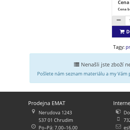
Cena
Cena b
D
Tagy:
pr
Nenašli jste zboží 
Pošlete nám seznam materiálu a my Vám p
Prodejna EMAT
Intern
Nerudova 1243
Do
537 01 Chrudim
73
Po–Pá: 7.00–16.00
es