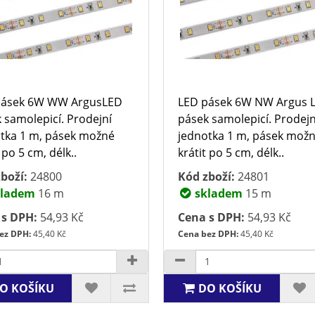
pásek 6W WW ArgusLED
LED pásek 6W NW Argus 
 samolepicí. Prodejní
pásek samolepicí. Prodejn
tka 1 m, pásek možné
jednotka 1 m, pásek mož
 po 5 cm, délk..
krátit po 5 cm, délk..
boží:
24800
Kód zboží:
24801
ladem
16 m
skladem
15 m
 s DPH:
54,93 Kč
Cena s DPH:
54,93 Kč
ez DPH:
45,40 Kč
Cena bez DPH:
45,40 Kč
O KOŠÍKU
DO KOŠÍKU