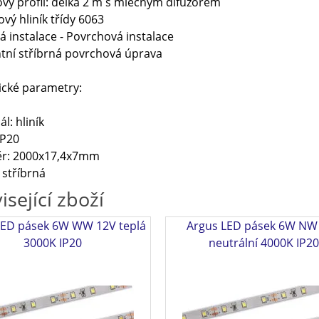
ový profil: délka 2 m s mléčným difuzorem
vý hliník třídy 6063
 instalace - Povrchová instalace
tní stříbrná povrchová úprava
ické parametry:
l: hliník
IP20
r: 2000x17,4x7mm
 stříbrná
isející zboží
LED pásek 6W WW 12V teplá
Argus LED pásek 6W NW
3000K IP20
neutrální 4000K IP20