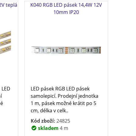
V teplá
K040 RGB LED pásek 14,4W 12V
10mm IP20
 LED
LED pásek RGB LED pásek
í
samolepicí. Prodejní jednotka
né
1 m, pásek možné krátit po 5
cm, délka v celk..
Kód zboží:
24825
skladem
4 m