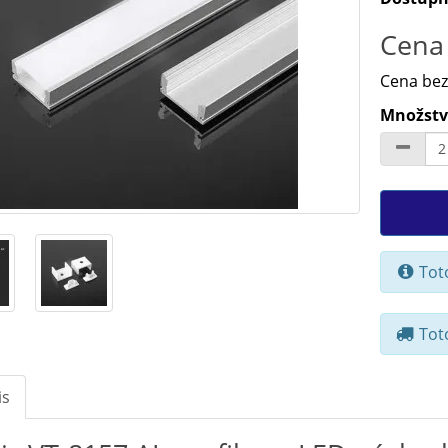
Cena 
Cena bez
Množstv
Toto
Toto
is