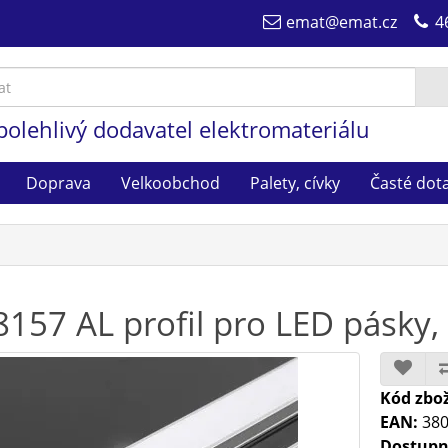
emat@emat.cz
4
polehlivý dodavatel elektromateriálu
Doprava
Velkoobchod
Palety, cívky
Časté dot
8157 AL profil pro LED pásky, 
Kód zbož
EAN:
380
Dostupn