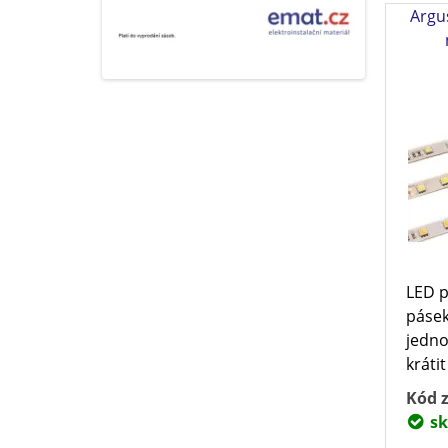
Argu
LED 
pásek
jedno
krátit
Kód z
sk