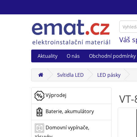
Váš s
Aktuality
O nás
Obchodní podmínky
Svítidla LED
LED pásky
Výprodej
VT-
Baterie, akumulátory
Domovní vypínače,
zásuvky