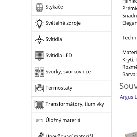
Hliník
Stykače
Prémio
Snadná
Elegan
Světelné zdroje
Techn
Svítidla
Materiá
Svítidla LED
Krytí: 
Rozmě
Svorky, svorkovnice
Barva:
Souv
Termostaty
Argus 
Transformátory, tlumivky
Úložný materiál
Upevňovací materiál