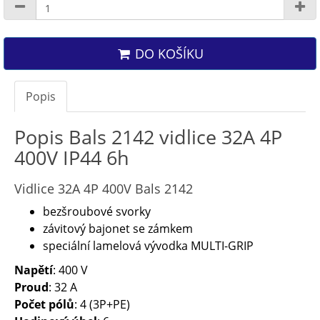
DO KOŠÍKU
Popis
Popis Bals 2142 vidlice 32A 4P
400V IP44 6h
Vidlice 32A 4P 400V Bals 2142
bezšroubové svorky
závitový bajonet se zámkem
speciální lamelová vývodka MULTI-GRIP
Napětí
: 400 V
Proud
: 32 A
Počet pólů
: 4 (3P+PE)