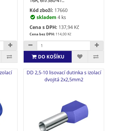
16A, 6h/380-41..
Kód zboží:
17660
skladem
4 ks
Cena s DPH:
137,94 Kč
Cena bez DPH:
114,00 Kč
DO KOŠÍKU
izolací
DD 2,5-10 lisovací dutinka s izolací
dvojitá 2x2,5mm2