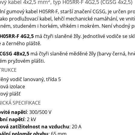
2
vý kabel 4x2,5 mm
, typ H05RR-F 4G2,5 (CGSG 4x2,5)
ilní gumový kabel H05RR-F, starší značení CGSG, je určen pr
ako prodlužovací kabel, lehčí mechanické namáhání, ve vnit
ném, studeném i horkém, vlhkém i mokrém. Není vhodný pro
H05RR-F 4G2,5
má čtyři slaněné žíly. Jednotlivé vodiče se 
e a černého pláště.
CGSG 4Bx2,5
má čtyři slaněné měděné žíly (barvy černá, hně
ém pryžovém plášti.
TRUKCE
ěný vodič lanovaný, třída 5
žová izolace
žový plášť
ICKÁ SPECIFIKACE
vité napětí
: 300/500 V
bní napětí
: 2 kV
ová zatížitelnost na vzduchu
: 20 A
ální poloměr ohybu
: 65 mm