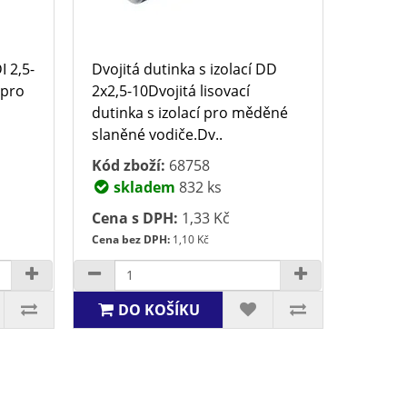
I 2,5-
Dvojitá dutinka s izolací DD
 pro
2x2,5-10Dvojitá lisovací
dutinka s izolací pro měděné
slaněné vodiče.Dv..
Kód zboží:
68758
skladem
832 ks
Cena s DPH:
1,33 Kč
Cena bez DPH:
1,10 Kč
DO KOŠÍKU