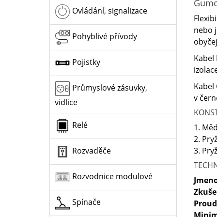
Gumo
Ovládání, signalizace
Flexib
nebo j
Pohyblivé přívody
obyčej
Kabel
Pojistky
izolac
Kabel
Průmyslové zásuvky,
v čern
vidlice
KONS
Relé
1. Měd
2. Pry
3. Pry
Rozvaděče
TECHN
Rozvodnice modulové
Jmeno
Zkuše
Spínače
Proud
Minim