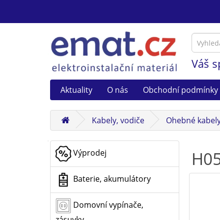
Váš s
Aktuality
O nás
Obchodní podmínky
Kabely, vodiče
Ohebné kabel
Výprodej
H05
Baterie, akumulátory
Domovní vypínače,
zásuvky