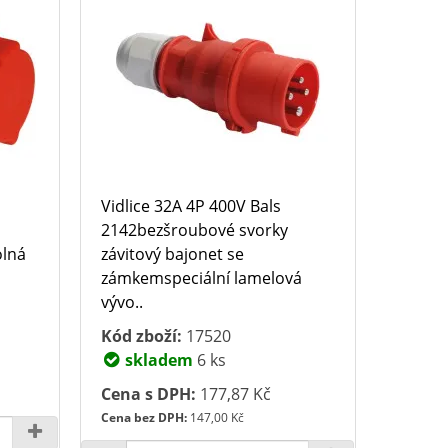
Vidlice 32A 4P 400V Bals
2142bezšroubové svorky
olná
závitový bajonet se
zámkemspeciální lamelová
vývo..
Kód zboží:
17520
skladem
6 ks
Cena s DPH:
177,87 Kč
Cena bez DPH:
147,00 Kč