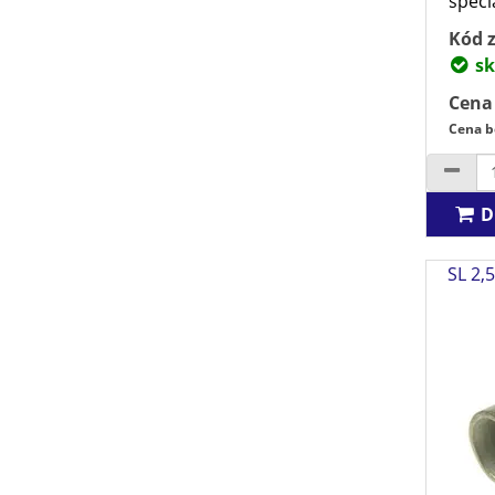
speci
Kód z
sk
Cena
Cena b
D
SL 2,