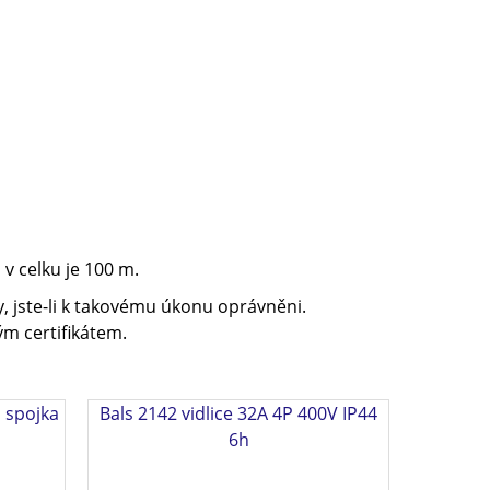
v celku je 100 m.
, jste-li k takovému úkonu oprávněni.
m certifikátem.
 spojka
Bals 2142 vidlice 32A 4P 400V IP44
6h