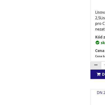
Lisov
2,5Li
pro C
nezatí
Kód z
sk
Cena
Cena b
D
DN 2