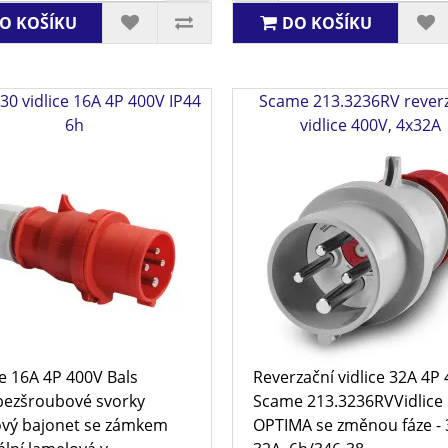
O KOŠÍKU
DO KOŠÍKU
30 vidlice 16A 4P 400V IP44
Scame 213.3236RV rever
6h
vidlice 400V, 4x32A
ce 16A 4P 400V Bals
Reverzační vidlice 32A 4P
ezšroubové svorky
Scame 213.3236RVVidlice
ový bajonet se zámkem
OPTIMA se změnou fáze - 