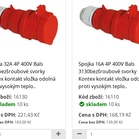
a 32A 4P 400V Bals
Spojka 16A 4P 400V Bals
ezšroubové svorky
3130bezšroubové svorky
x kontakt vložka odolná
Kontex kontakt vložka od
 vysokým teplo..
proti vysokým teplo..
boží:
16130
Kód zboží:
16110
ladem
10 ks
skladem
10 ks
 s DPH:
221,43 Kč
Cena s DPH:
168,19 Kč
ez DPH:
183,00 Kč
Cena bez DPH:
139,00 Kč