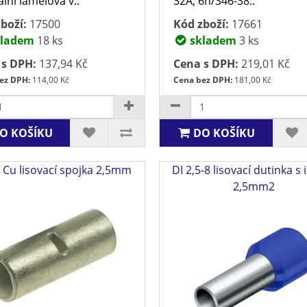
ální lamelová v..
32A, 6h/346-38..
boží:
17500
Kód zboží:
17661
ladem
18 ks
skladem
3 ks
 s DPH:
137,94 Kč
Cena s DPH:
219,01 Kč
ez DPH:
114,00 Kč
Cena bez DPH:
181,00 Kč
O KOŠÍKU
DO KOŠÍKU
5 Cu lisovací spojka 2,5mm
DI 2,5-8 lisovací dutinka s 
2,5mm2