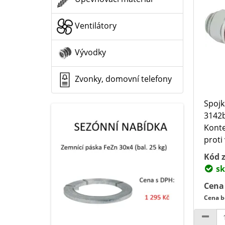
Ventilátory
Vývodky
Zvonky, domovní telefony
Spojk
3142b
Konte
proti
Kód z
sk
Cena
Cena b