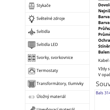
Dovol
Stykače
Nejni
Barva
Světelné zdroje
Barva
Průře
Svítidla
Průmě
Ochra
Svítidla LED
Stíně
Balen
Svorky, svorkovnice
Kabel 
Vždy s
Termostaty
V opač
Souv
Transformátory, tlumivky
Bals 31
Úložný materiál
Upevňovací materiál