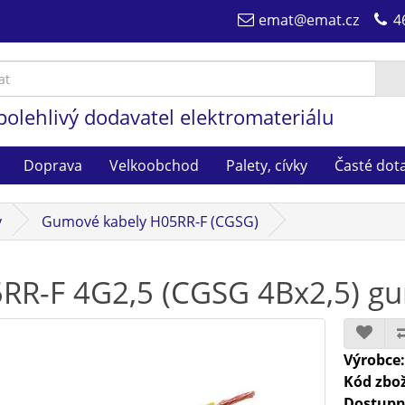
emat@emat.cz
4
polehlivý dodavatel elektromateriálu
Doprava
Velkoobchod
Palety, cívky
Časté dot
y
Gumové kabely H05RR-F (CGSG)
RR-F 4G2,5 (CGSG 4Bx2,5) gu
Výrobce
Kód zbož
Dostupn