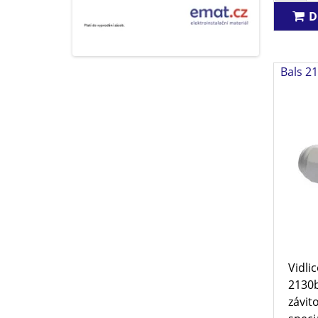
D
Bals 21
Vidli
2130b
závit