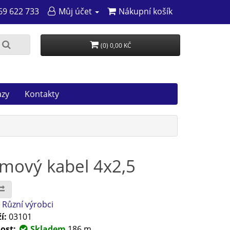
69 622 733
Můj účet
Nákupní košík
(0) 0,00 KČ
azy
Kontakty
mový kabel 4x2,5
:
Různí výrobci
í:
03101
ost:
Skladem
186 m