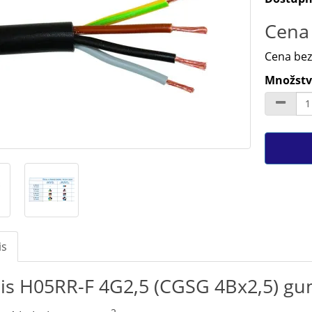
Cena 
Cena bez
Množstv
is
is H05RR-F 4G2,5 (CGSG 4Bx2,5) gu