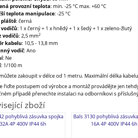
ená provozní teplota
: min. -25 °C max. +60 °C
žší teplota manipulace
: -25 °C
 pláště
: černá
 vodičů
: 1 x černý + 1 x hnědý + 1 x šedý + 1 x zeleno-žlutý
2
z vodičů
: 2,5 mm
r kabelu
: 10,5 - 13,8 mm
nný vodič
: Ano
ní
: Ne
í
: 1/100 m
můžete zakoupit v délce od 1 metru. Maximální délka kabelu 
e řiďte postupem od výrobce a montáž provádějte jen tehdy
ném případě přenechte instalaci na odborníkovi s příslušný
isející zboží
42 pohyblivá zásuvka spojka
Bals 3130 pohyblivá zásuvka
32A 4P 400V IP44 6h
16A 4P 400V IP44 6h