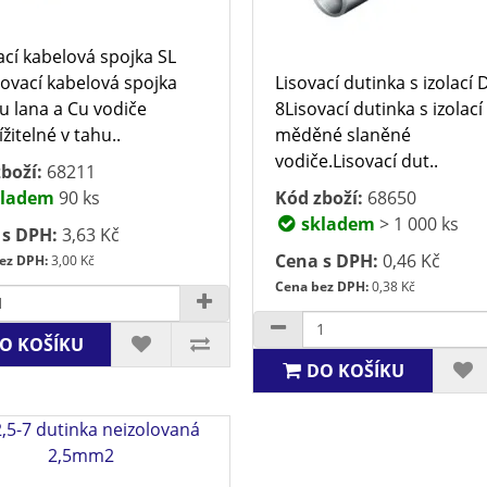
ací kabelová spojka SL
sovací kabelová spojka
Lisovací dutinka s izolací D
u lana a Cu vodiče
8Lisovací dutinka s izolací
žitelné v tahu..
měděné slaněné
vodiče.Lisovací dut..
boží:
68211
ladem
90 ks
Kód zboží:
68650
skladem
> 1 000 ks
 s DPH:
3,63 Kč
Cena s DPH:
0,46 Kč
ez DPH:
3,00 Kč
Cena bez DPH:
0,38 Kč
O KOŠÍKU
DO KOŠÍKU
,5-7 dutinka neizolovaná
2,5mm2