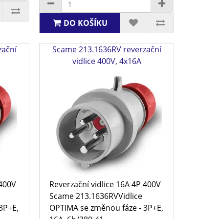
DO KOŠÍKU
zační
Scame 213.1636RV reverzační
vidlice 400V, 4x16A
 400V
Reverzační vidlice 16A 4P 400V
Scame 213.1636RVVidlice
3P+E,
OPTIMA se změnou fáze - 3P+E,