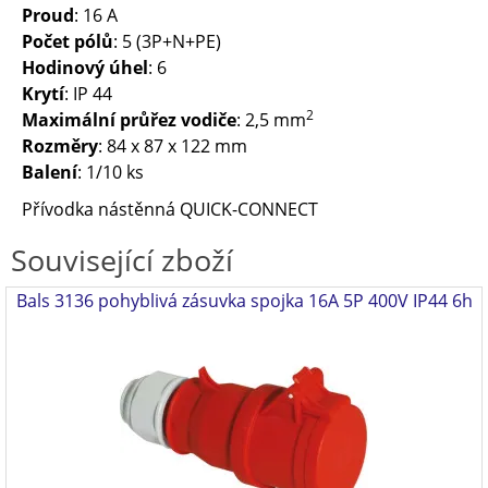
Proud
: 16 A
Počet pólů
: 5 (3P+N+PE)
Hodinový úhel
: 6
Krytí
: IP 44
2
Maximální průřez vodiče
: 2,5 mm
Rozměry
: 84 x 87 x 122 mm
Balení
: 1/10 ks
Přívodka nástěnná QUICK-CONNECT
Související zboží
Bals 3136 pohyblivá zásuvka spojka 16A 5P 400V IP44 6h