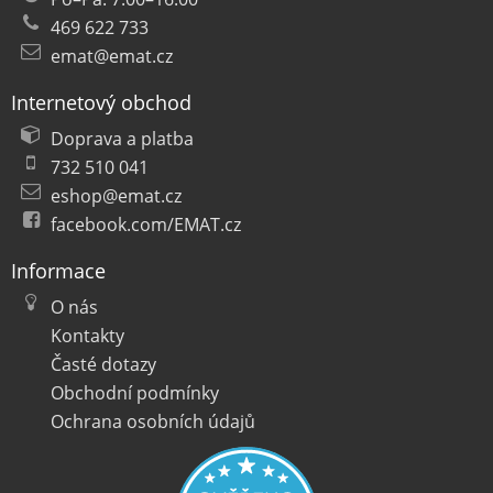
469 622 733
emat@emat.cz
Internetový obchod
Doprava a platba
732 510 041
eshop@emat.cz
facebook.com/EMAT.cz
Informace
O nás
Kontakty
Časté dotazy
Obchodní podmínky
Ochrana osobních údajů