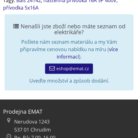
Tagy:
Bals 24142
,
nástěnná přívodka 16A 5P 400V
,
přívodka 5x16A
Nenašli jste zboží nebo máte seznam od
elektrikáře?
Pošlete nám seznam materiálu a my Vám
připravíme cenovou nabídku na míru (
více
informací
).
eshop@emat.cz
Uveďte množství a způsob dodání.
Prodejna EMAT
Nerudova 1243
537 01 Chrudim
Po–Pá: 7.00–16.00