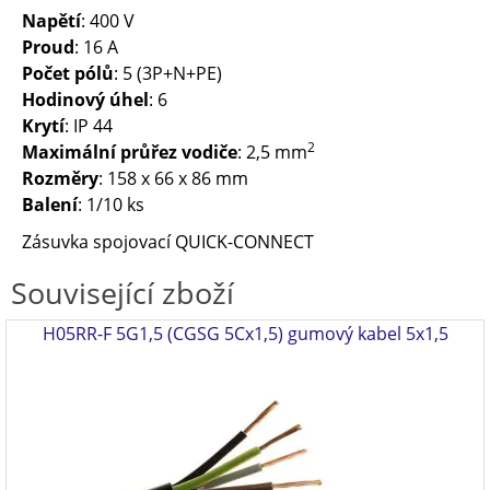
Napětí
: 400 V
Proud
: 16 A
Počet pólů
: 5 (3P+N+PE)
Hodinový úhel
: 6
Krytí
: IP 44
2
Maximální průřez vodiče
: 2,5 mm
Rozměry
: 158 x 66 x 86 mm
Balení
: 1/10 ks
Zásuvka spojovací QUICK-CONNECT
Související zboží
H05RR-F 5G1,5 (CGSG 5Cx1,5) gumový kabel 5x1,5