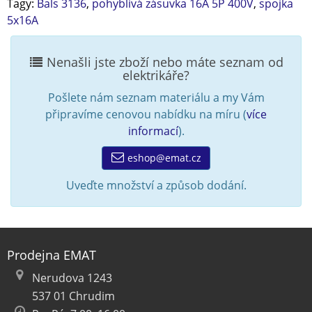
Tagy:
Bals 3136
,
pohyblivá zásuvka 16A 5P 400V
,
spojka
5x16A
Nenašli jste zboží nebo máte seznam od
elektrikáře?
Pošlete nám seznam materiálu a my Vám
připravíme cenovou nabídku na míru (
více
informací
).
eshop@emat.cz
Uveďte množství a způsob dodání.
Prodejna EMAT
Nerudova 1243
537 01 Chrudim