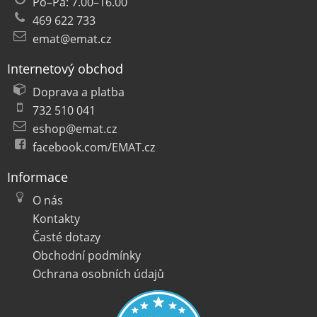
Po–Pá: 7.00–16.00
469 622 733
emat@emat.cz
Internetový obchod
Doprava a platba
732 510 041
eshop@emat.cz
facebook.com/EMAT.cz
Informace
O nás
Kontakty
Časté dotazy
Obchodní podmínky
Ochrana osobních údajů