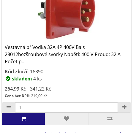
Vestavná přívodka 32A 4P 400V Bals
28012bezšroubové svorky Napětí: 400 V Proud: 32 A
Počet p..
Kód zboží:
16390
skladem
4 ks
264,99 Kč
341,22 Kč
Cena bez DPH:
219,00 Kč