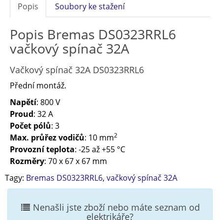
Popis
Soubory ke stažení
Popis Bremas DS0323RRL6
vačkový spínač 32A
Vačkový spínač 32A DS0323RRL6
Přední montáž.
Napětí
: 800 V
Proud
: 32 A
Počet pólů
: 3
2
Max. průřez vodičů
: 10 mm
Provozní teplota
: -25 až +55 °C
Rozměry
: 70 x 67 x 67 mm
Tagy:
Bremas DS0323RRL6
,
vačkový spínač 32A
Nenašli jste zboží nebo máte seznam od
elektrikáře?