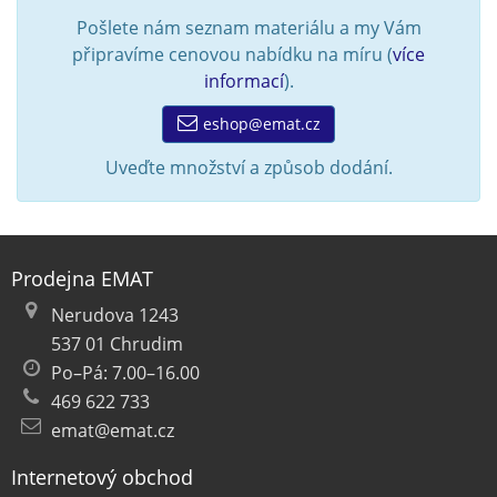
Pošlete nám seznam materiálu a my Vám
připravíme cenovou nabídku na míru (
více
informací
).
eshop@emat.cz
Uveďte množství a způsob dodání.
Prodejna EMAT
Nerudova 1243
537 01 Chrudim
Po–Pá: 7.00–16.00
469 622 733
emat@emat.cz
Internetový obchod