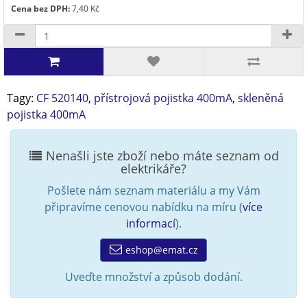
Cena bez DPH:
7,40 Kč
Tagy:
CF 520140
,
přístrojová pojistka 400mA
,
skleněná
pojistka 400mA
Nenašli jste zboží nebo máte seznam od
elektrikáře?
Pošlete nám seznam materiálu a my Vám
připravíme cenovou nabídku na míru (
více
informací
).
eshop@emat.cz
Uveďte množství a způsob dodání.