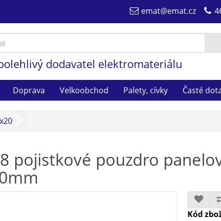
emat@emat.cz
4
polehlivý dodavatel elektromateriálu
Doprava
Velkoobchod
Palety, cívky
Časté dot
5x20
8 pojistkové pouzdro panelov
20mm
Kód zbož