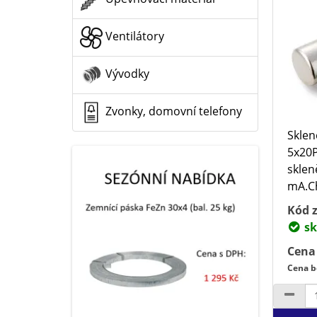
Ventilátory
Vývodky
Zvonky, domovní telefony
Sklen
5x20P
skle
mA.Ch
Kód z
sk
Cena
Cena b