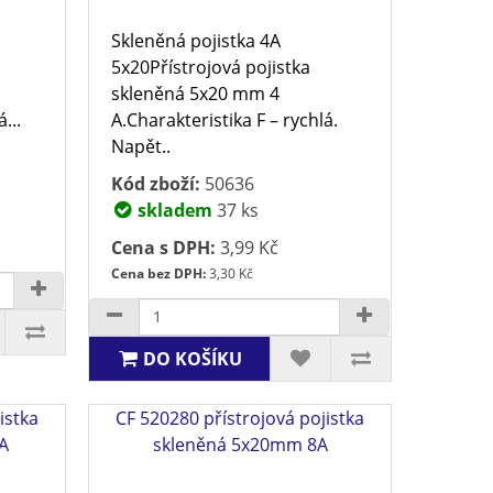
Skleněná pojistka 4A
5x20Přístrojová pojistka
skleněná 5x20 mm 4
...
A.Charakteristika F – rychlá.
Napět..
Kód zboží:
50636
skladem
37 ks
Cena s DPH:
3,99 Kč
Cena bez DPH:
3,30 Kč
DO KOŠÍKU
istka
CF 520280 přístrojová pojistka
A
skleněná 5x20mm 8A