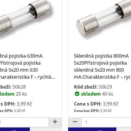
ěná pojistka 630mA
Skleněná pojistka 800mA
řístrojová pojistka
5x20Přístrojová pojistka
něná 5x20 mm 630
skleněná 5x20 mm 800
arakteristika F – rychlá...
mA.Charakteristika F – rych
boží:
50628
Kód zboží:
50629
ladem
20 ks
skladem
40 ks
 s DPH:
3,99 Kč
Cena s DPH:
3,99 Kč
ez DPH:
3,30 Kč
Cena bez DPH:
3,30 Kč