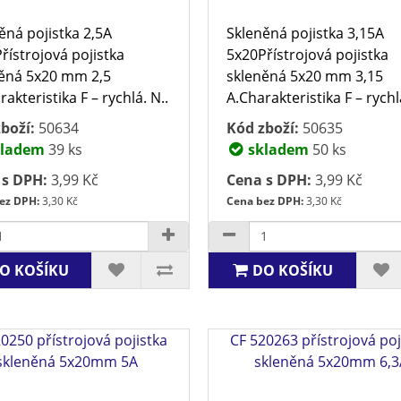
ěná pojistka 2,5A
Skleněná pojistka 3,15A
řístrojová pojistka
5x20Přístrojová pojistka
ěná 5x20 mm 2,5
skleněná 5x20 mm 3,15
akteristika F – rychlá. N..
A.Charakteristika F – rychlá
boží:
50634
Kód zboží:
50635
ladem
39 ks
skladem
50 ks
 s DPH:
3,99 Kč
Cena s DPH:
3,99 Kč
ez DPH:
3,30 Kč
Cena bez DPH:
3,30 Kč
O KOŠÍKU
DO KOŠÍKU
0250 přístrojová pojistka
CF 520263 přístrojová poj
skleněná 5x20mm 5A
skleněná 5x20mm 6,3