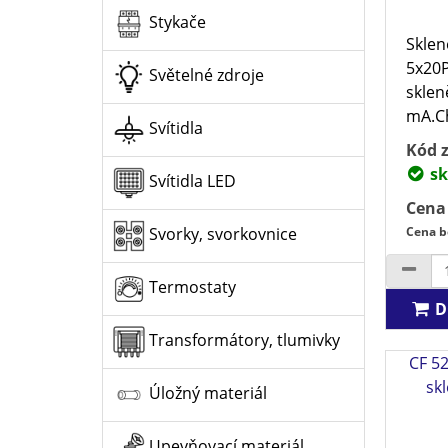
Stykače
Sklen
5x20P
Světelné zdroje
skle
mA.Ch
Svítidla
Kód z
sk
Svítidla LED
Cena
Cena b
Svorky, svorkovnice
Termostaty
D
Transformátory, tlumivky
CF 52
sk
Úložný materiál
Upevňovací materiál