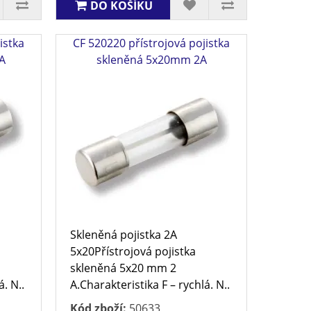
DO KOŠÍKU
istka
CF 520220 přístrojová pojistka
A
skleněná 5x20mm 2A
Skleněná pojistka 2A
5x20Přístrojová pojistka
skleněná 5x20 mm 2
á. N..
A.Charakteristika F – rychlá. N..
Kód zboží:
50633