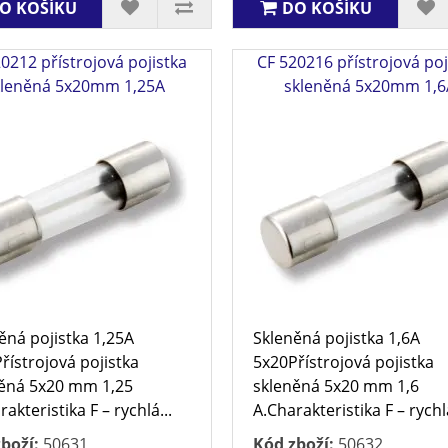
O KOŠÍKU
DO KOŠÍKU
0212 přístrojová pojistka
CF 520216 přístrojová poj
kleněná 5x20mm 1,25A
skleněná 5x20mm 1,6
ěná pojistka 1,25A
Skleněná pojistka 1,6A
řístrojová pojistka
5x20Přístrojová pojistka
ěná 5x20 mm 1,25
skleněná 5x20 mm 1,6
akteristika F – rychlá...
A.Charakteristika F – rychl
boží:
50631
Kód zboží:
50632