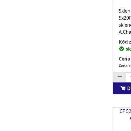
Sklen
5x20P
sklen
A.Char
Kód z
sk
Cena
Cena b
D
CF 52