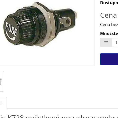
Dostupn
Cena 
Cena bez
Množství
is
is K728 pojistkové pouzdro panelo