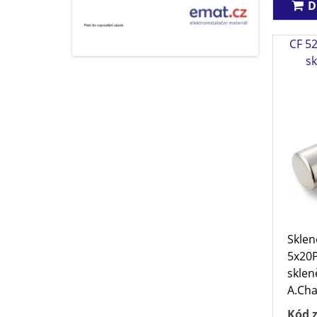
D
CF 52
s
Sklen
5x20P
sklen
A.Char
Kód z