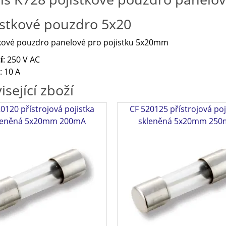
istkové pouzdro 5x20
tkové pouzdro panelové pro pojistku 5x20mm
í
: 250 V AC
: 10 A
isející zboží
0120 přístrojová pojistka
CF 520125 přístrojová poj
leněná 5x20mm 200mA
skleněná 5x20mm 250