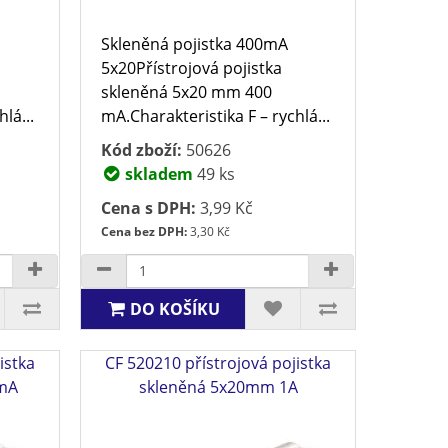
Skleněná pojistka 400mA
5x20Přístrojová pojistka
skleněná 5x20 mm 400
lá...
mA.Charakteristika F – rychlá...
Kód zboží:
50626
skladem
49 ks
Cena s DPH:
3,99 Kč
Cena bez DPH:
3,30 Kč
DO KOŠÍKU
istka
CF 520210 přístrojová pojistka
mA
skleněná 5x20mm 1A