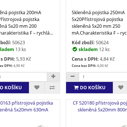
ěná pojistka 200mA
Skleněná pojistka 250mA
řístrojová pojistka
5x20Přístrojová pojistka
něná 5x20 mm 200
skleněná 5x20 mm 250
arakteristika F – rychlá...
mA.Charakteristika F – rych
boží:
50623
Kód zboží:
50624
ladem
13 ks
skladem
12 ks
 s DPH:
5,93 Kč
Cena s DPH:
4,84 Kč
ez DPH:
4,90 Kč
Cena bez DPH:
4,00 Kč
O KOŠÍKU
DO KOŠÍKU
0163 přístrojová pojistka
CF 520180 přístrojová poj
leněná 5x20mm 630mA
skleněná 5x20mm 800