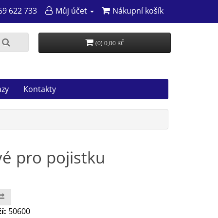
69 622 733
Můj účet
Nákupní košík
(0) 0,00 KČ
azy
Kontakty
é pro pojistku
í:
50600