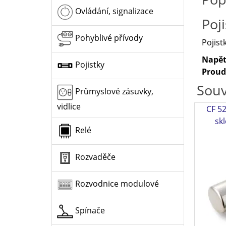
Ovládání, signalizace
Poj
Pohyblivé přívody
Pojis
Napět
Pojistky
Proud
Souv
Průmyslové zásuvky,
vidlice
CF 52
sk
Relé
Rozvaděče
Rozvodnice modulové
Spínače