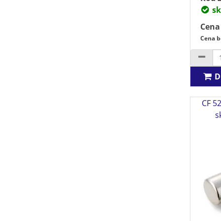
sk
Cena
Cena b
D
CF 52
s