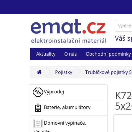
Váš s
Aktuality
O nás
Obchodní podmínky
Pojistky
Trubičkové pojistky 
Výprodej
K72
5x
Baterie, akumulátory
Domovní vypínače,
zásuvky