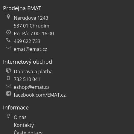
Prodejna EMAT
Nerudova 1243
537 01 Chrudim
Po–Pá: 7.00–16.00
469 622 733
emat@emat.cz
Internetový obchod
Doprava a platba
732 510 041
eshop@emat.cz
facebook.com/EMAT.cz
Informace
O nás
Kontakty
Časté dotazy