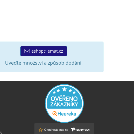
eshop@emat.cz
Uveďte množství a způsob dodání.
ů