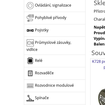
Skl
Ovládání, signalizace
Přístr
Pohyblivé přívody
Charak
Napět
Pojistky
Proud
Vypín
Průmyslové zásuvky,
Balen
vidlice
Souv
Relé
K728 p
Rozvaděče
Rozvodnice modulové
Spínače