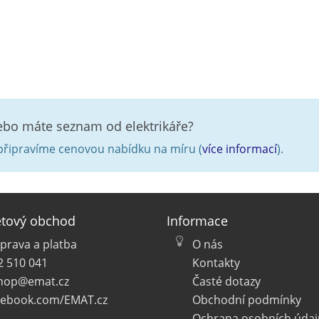
nebo máte seznam od elektrikáře?
řipravíme cenovou nabídku na míru (
více informací
).
etový obchod
Informace
prava a platba
O nás
2 510 041
Kontakty
hop@emat.cz
Časté dotazy
cebook.com/EMAT.cz
Obchodní podmínky
Ochrana osobních údaj