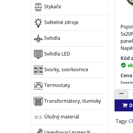
Stykače
Světelné zdroje
Pojis
5x20P
Svítidla
panel
Napět
Svítidla LED
Kód z
sk
Svorky, svorkovnice
Cena
Cena b
Termostaty
Transformátory, tlumivky
D
Úložný materiál
Tagy:
C
Upevňovací materiál