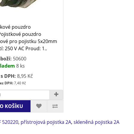
tkové pouzdro
ojistkové pouzdro
ové pro pojistku 5x20mm
í: 250 V AC Proud: 1..
boží:
50600
ladem
8 ks
 s DPH:
8,95 Kč
ez DPH:
7,40 Kč
O KOŠÍKU
F 520220
,
přístrojová pojistka 2A
,
skleněná pojistka 2A