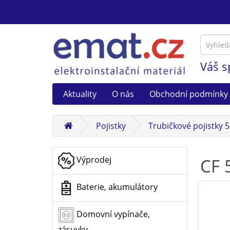
Váš s
Aktuality
O nás
Obchodní podmínky
Pojistky
Trubičkové pojistky 
Výprodej
CF 
Baterie, akumulátory
Domovní vypínače,
zásuvky