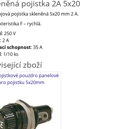
eněná pojistka 2A 5x20
ojová pojistka skleněná 5x20 mm 2 A.
teristika F – rychlá.
í
: 250 V
: 2 A
ací schopnost
: 35 A
í
: 1/10 ks
isející zboží
ojistkové pouzdro panelové
pro pojistku 5x20mm