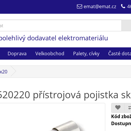
emat@emat.cz
4
polehlivý dodavatel elektromateriálu
Doprava
Velkoobchod
Palety, cívky
Časté dot
5x20
520220 přístrojová pojistka
Kód zbož
Dostupn