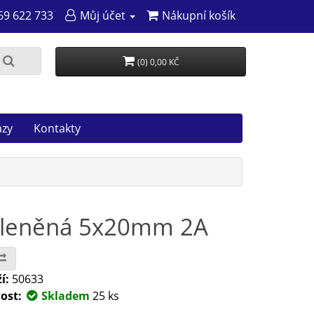
69 622 733
Můj účet
Nákupní košík
(0) 0,00 KČ
azy
Kontakty
 skleněná 5x20mm 2A
í:
50633
ost:
Skladem
25 ks