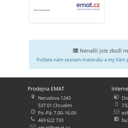
Nenašli jste zboží 
Pošlete nám seznam materiálu a my Vám p
Prodejna EMAT
Intern
Nerudova 1243
Do
537 01 Chrudim
73
Po–Pá: 7.00–16.00
es
469 622 733
fa
emat@emat.cz