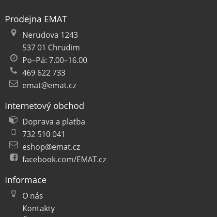
Prodejna EMAT
Nerudova 1243
537 01 Chrudim
Po–Pá: 7.00–16.00
469 622 733
emat@emat.cz
Internetový obchod
Doprava a platba
732 510 041
eshop@emat.cz
facebook.com/EMAT.cz
Informace
O nás
Kontakty