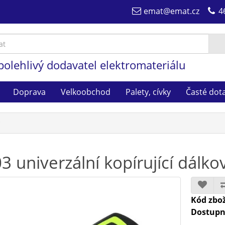
emat@emat.cz
4
polehlivý dodavatel elektromateriálu
Doprava
Velkoobchod
Palety, cívky
Časté dot
3 univerzální kopírující dálk
Kód zbož
Dostupn