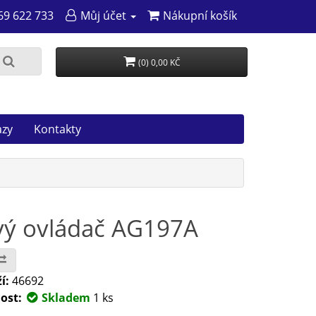
69 622 733
Můj účet
Nákupní košík
(0) 0,00 KČ
azy
Kontakty
ový ovládač AG197A
í:
46692
ost:
Skladem
1 ks