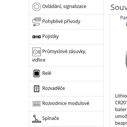
Souv
Ovládání, signalizace
Pan
Pohyblivé přívody
Pojistky
Průmyslové zásuvky,
vidlice
Relé
Rozvaděče
Lithi
CR201
Rozvodnice modulové
bater
umožn
Spínače
bezpr