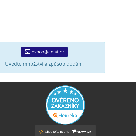
eshop@emat.cz
Uveďte množství a způsob dodání.
ů