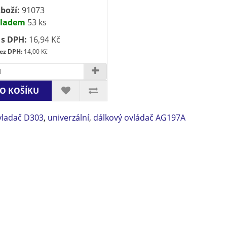
boží:
91073
ladem
53 ks
 s DPH:
16,94 Kč
ez DPH:
14,00 Kč
O KOŠÍKU
vladač D303
,
univerzální
,
dálkový ovládač AG197A