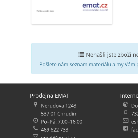
Nenašli jste zboží 
Pošlete nám seznam materiálu a my Vám p
Prodejna EMAT
Intern
Nerudova 1243
Do
537 01 Chrudim
73
Po–Pá: 7.00–16.00
es
469 622 733
fa
emat@emat.cz