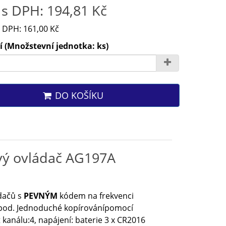
s DPH: 194,81 Kč
 DPH: 161,00 Kč
 (Množstevní jednotka: ks)
DO KOŠÍKU
ový ovládač AG197A
ádačů s
PEVNÝM
kódem na frekvenci
 apod. Jednoduché kopírovánípomocí
análu:4, napájení: baterie 3 x CR2016