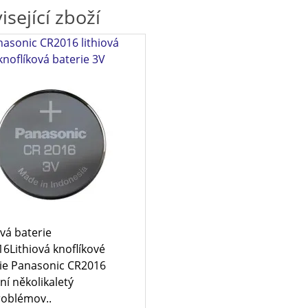
isející zboží
asonic CR2016 lithiová
knoflíková baterie 3V
ová baterie
6Lithiová knoflíkové
ie Panasonic CR2016
í několikaletý
oblémov..