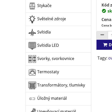
Kód z
Stykače
sk
Světelné zdroje
Cena
Cena b
Svítidla
D
Svítidla LED
Tagy:
o
Svorky, svorkovnice
Termostaty
Transformátory, tlumivky
Úložný materiál
Upevňovací materiál