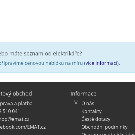
nebo máte seznam od elektrikáře?
řipravíme cenovou nabídku na míru (
více informací
).
etový obchod
Informace
prava a platba
O nás
2 510 041
Kontakty
hop@emat.cz
Časté dotazy
cebook.com/EMAT.cz
Obchodní podmínky
Ochrana osobních údaj