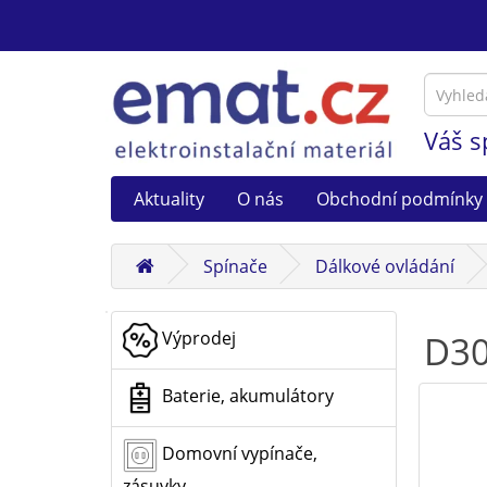
Váš s
Aktuality
O nás
Obchodní podmínky
Spínače
Dálkové ovládání
Výprodej
D30
Baterie, akumulátory
Domovní vypínače,
zásuvky