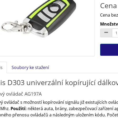
Cena 
Cena bez
Množství
is
Soubory ke stažení
is D303 univerzální kopírující dálk
vý ovládač AG197A
ý ovládač s možností kopírování signálu již existujících ovl
2Mhz.
Použití:
některá auta, brány, zabezpečovací zařízení
ného přenosu ovládačů a následným uložením kódu. Počet k