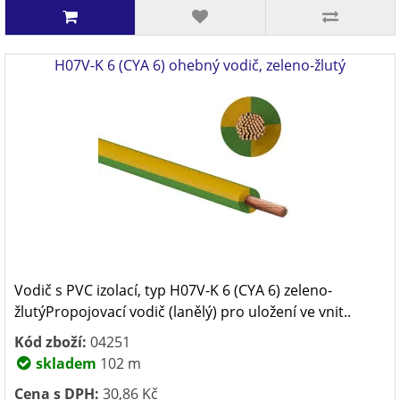
H07V-K 6 (CYA 6) ohebný vodič, zeleno-žlutý
Vodič s PVC izolací, typ H07V-K 6 (CYA 6) zeleno-
žlutýPropojovací vodič (lanělý) pro uložení ve vnit..
Kód zboží:
04251
skladem
102 m
Cena s DPH:
30,86 Kč