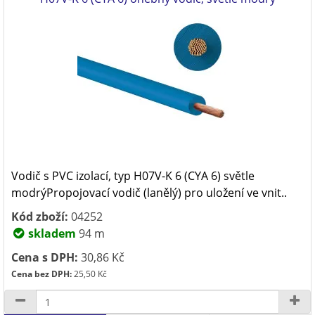
Vodič s PVC izolací, typ H07V-K 6 (CYA 6) světle
modrýPropojovací vodič (lanělý) pro uložení ve vnit..
Kód zboží:
04252
skladem
94 m
Cena s DPH:
30,86 Kč
Cena bez DPH:
25,50 Kč