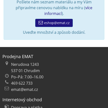
Pošlete nám seznam materiálu a my Vám
připravíme cenovou nabídku na míru (
více
informací
).
eshop@emat.cz
Uveďte množství a způsob dodání.
Prodejna EMAT
Nerudova 1243
537 01 Chrudim
Po–Pá: 7.00–16.00
469 622 733
emat@emat.cz
Internetový obchod
Doprava a platba