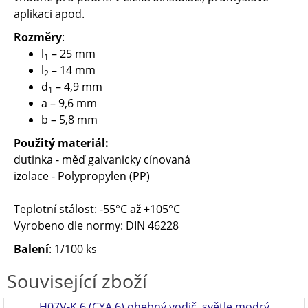
aplikaci apod.
Rozměry
:
l
– 25 mm
1
l
– 14 mm
2
d
– 4,9 mm
1
a – 9,6 mm
b – 5,8 mm
Použitý materiál:
dutinka - měď galvanicky cínovaná
izolace - Polypropylen (PP)
Teplotní stálost: -55°C až +105°C
Vyrobeno dle normy: DIN 46228
Balení
: 1/100 ks
Související zboží
H07V-K 6 (CYA 6) ohebný vodič, světle modrý