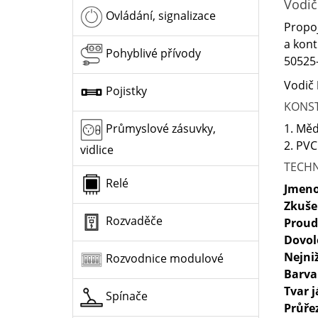
Vodič
Ovládání, signalizace
Propoj
a kont
Pohyblivé přívody
50525-
Vodič
Pojistky
KONS
1. Měd
Průmyslové zásuvky,
2. PVC
vidlice
TECHN
Relé
Jmeno
Zkuše
Rozvaděče
Proud
Dovol
Nejni
Rozvodnice modulové
Barva
Tvar 
Spínače
Průře