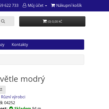
69 622 733
Můj účet
Nákupní košík
(0) 0,00 KČ
azy
Kontakty
světle modrý
:
Různí výrobci
í:
04252
ost:
Skladem
94 m