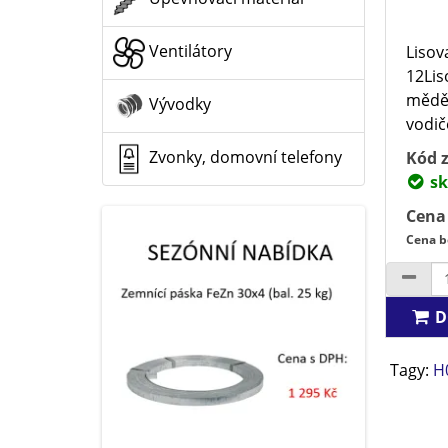
Ventilátory
Lisova
12Lis
mědě
Vývodky
vodiče
Zvonky, domovní telefony
Kód z
sk
Cena
Cena b
D
Tagy:
H