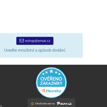
eshop@emat.cz
Uveďte množství a způsob dodání.
ů