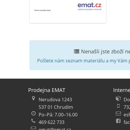
Nenašli jste zboží 
Pošlete nám seznam materiálu a my Vám p
Prodejna EMAT
Intern
Nerudova 1243
Do
537 01 Chrudim
73
Po–Pá: 7.00–16.00
es
469 622 733
fa
emat@emat.cz