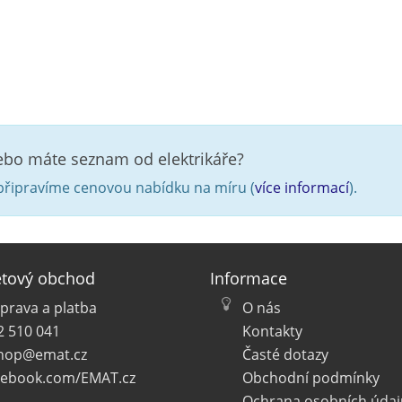
nebo máte seznam od elektrikáře?
řipravíme cenovou nabídku na míru (
více informací
).
etový obchod
Informace
prava a platba
O nás
2 510 041
Kontakty
hop@emat.cz
Časté dotazy
cebook.com/EMAT.cz
Obchodní podmínky
Ochrana osobních údaj