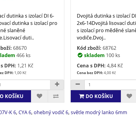
cí dutinka s izolací DI 6-
Dvojitá dutinka s izolací 
ovací dutinka s izolací pro
2x6-14Dvojitá lisovací dut
né slaněné
s izolací pro měděné slan
.Lisovací duti..
vodiče.Dvoj..
boží:
68670
Kód zboží:
68762
ladem
466 ks
skladem
100 ks
 s DPH:
1,21 Kč
Cena s DPH:
4,84 Kč
ez DPH:
1,00 Kč
Cena bez DPH:
4,00 Kč
O KOŠÍKU
DO KOŠÍKU
07V-K 6
,
CYA 6
,
ohebný vodič 6
,
světle modrý lanko 6mm