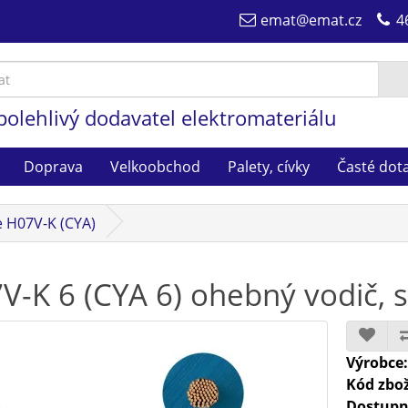
emat@emat.cz
4
polehlivý dodavatel elektromateriálu
Doprava
Velkoobchod
Palety, cívky
Časté dot
 H07V-K (CYA)
V-K 6 (CYA 6) ohebný vodič, 
Výrobce
Kód zbož
Dostupn