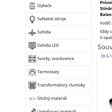
Průmě
Stykače
Stíně
Balen
Světelné zdroje
Vodič 
Vždy s
Svítidla
V opač
Souv
Svítidla LED
DI 6-1
Svorky, svorkovnice
Termostaty
Transformátory, tlumivky
Úložný materiál
Upevňovací materiál