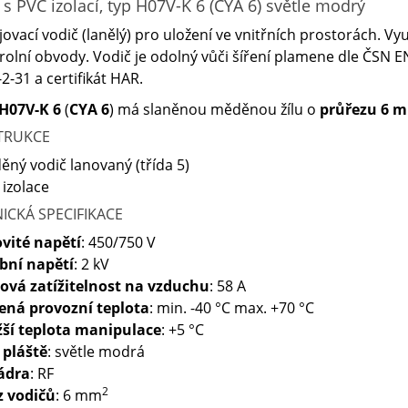
 s PVC izolací, typ H07V-K 6 (CYA 6) světle modrý
ovací vodič (lanělý) pro uložení ve vnitřních prostorách. Využ
rolní obvody. Vodič je odolný vůči šíření plamene dle ČSN 
2-31 a certifikát HAR.
H07V-K 6
(
CYA 6
) má slaněnou měděnou žílu o
průřezu 6 
TRUKCE
ěný vodič lanovaný (třída 5)
 izolace
ICKÁ SPECIFIKACE
vité napětí
: 450/750 V
bní napětí
: 2 kV
ová zatížitelnost na vzduchu
: 58 A
ená provozní teplota
: min. -40 °C max. +70 °C
žší teplota manipulace
: +5 °C
 pláště
: světle modrá
jádra
: RF
2
z vodičů
: 6 mm