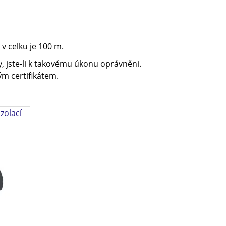
v celku je 100 m.
, jste-li k takovému úkonu oprávněni.
m certifikátem.
izolací