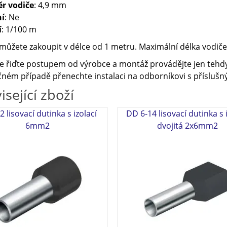
r vodiče
: 4,9 mm
ní
: Ne
í
: 1/100 m
můžete zakoupit v délce od 1 metru. Maximální délka vodiče 
e řiďte postupem od výrobce a montáž provádějte jen tehdy
ném případě přenechte instalaci na odborníkovi s příslušný
isející zboží
2 lisovací dutinka s izolací
DD 6-14 lisovací dutinka s 
6mm2
dvojitá 2x6mm2