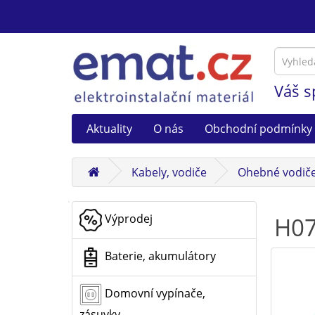
Váš s
Aktuality
O nás
Obchodní podmínky
Kabely, vodiče
Ohebné vodiče
Výprodej
H07
Baterie, akumulátory
Domovní vypínače,
zásuvky